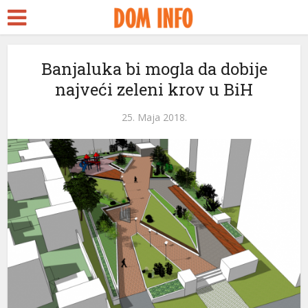
t
Banjaluka bi mogla da dobije
najveći zeleni krov u BiH
l
25. Maja 2018.
l
tleri
l