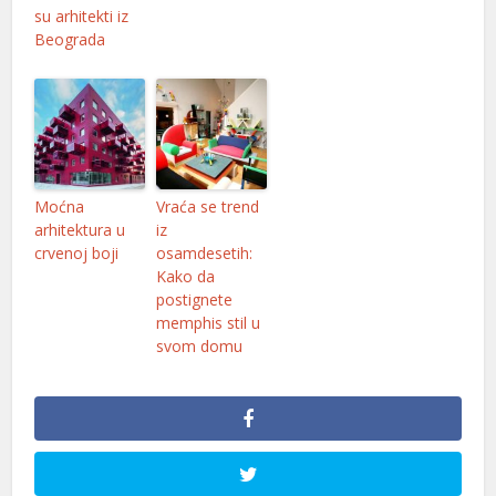
l
su arhitekti iz
Beograda
l
l
Moćna
Vraća se trend
arhitektura u
iz
crvenoj boji
osamdesetih:
l
Kako da
postignete
memphis stil u
svom domu
l
l
l