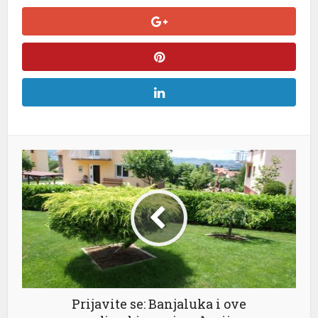
l
l
l
l
l
l
Prijavite se: Banjaluka i ove