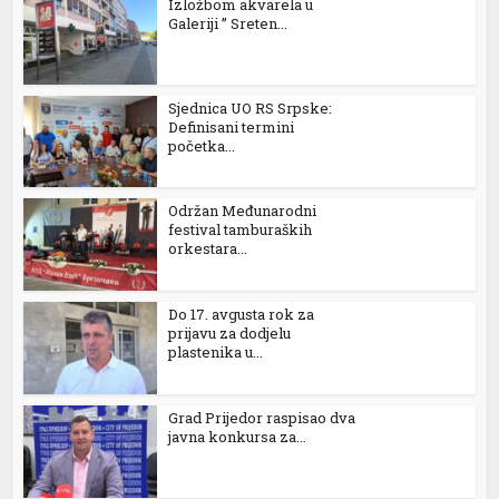
Izložbom akvarela u
Galeriji ” Sreten...
l
l
Sjednica UO RS Srpske:
l
Definisani termini
početka...
l
Održan Međunarodni
l
festival tamburaških
orkestara...
l
Do 17. avgusta rok za
prijavu za dodjelu
l
plastenika u...
l
Grad Prijedor raspisao dva
l
javna konkursa za...
l