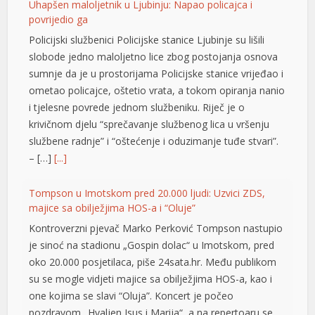
Uhapšen maloljetnik u Ljubinju: Napao policajca i
povrijedio ga
l
Policijski službenici Policijske stanice Ljubinje su lišili
l
slobode jedno maloljetno lice zbog postojanja osnova
sumnje da je u prostorijama Policijske stanice vrijeđao i
l
ometao policajce, oštetio vrata, a tokom opiranja nanio
l
i tjelesne povrede jednom službeniku. Riječ je o
krivičnom djelu “sprečavanje službenog lica u vršenju
l
službene radnje” i “oštećenje i oduzimanje tuđe stvari”.
– […]
[...]
at
rt
Tompson u Imotskom pred 20.000 ljudi: Uzvici ZDS,
majice sa obilježjima HOS-a i “Oluje”
Kontroverzni pjevač Marko Perković Tompson nastupio
je sinoć na stadionu „Gospin dolac“ u Imotskom, pred
oko 20.000 posjetilaca, piše 24sata.hr. Među publikom
t
su se mogle vidjeti majice sa obilježjima HOS-a, kao i
one kojima se slavi “Oluja”. Koncert je počeo
l
pozdravom „Hvaljen Isus i Marija“, a na repertoaru se