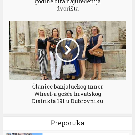
godine bira najuređenija
dvorišta
 al
l
l
Članice banjalučkog Inner
l
Wheel-a gošće hrvatskog
l
Distrikta 191 u Dubrovniku
l
Preporuka
l
l