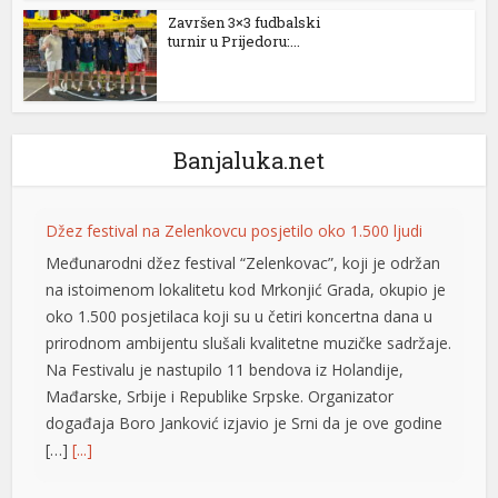
l
Završen 3×3 fudbalski
turnir u Prijedoru:...
l
l
l
Banjaluka.net
l
Džez festival na Zelenkovcu posjetilo oko 1.500 ljudi
l
Međunarodni džez festival “Zelenkovac”, koji je održan
 al
na istoimenom lokalitetu kod Mrkonjić Grada, okupio je
oko 1.500 posjetilaca koji su u četiri koncertna dana u
l
prirodnom ambijentu slušali kvalitetne muzičke sadržaje.
l
Na Festivalu je nastupilo 11 bendova iz Holandije,
Mađarske, Srbije i Republike Srpske. Organizator
l
događaja Boro Јanković izjavio je Srni da je ove godine
[…]
[...]
l
l