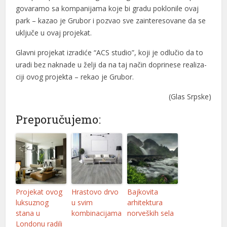
go­va­ra­mo sa kom­pa­ni­ja­ma ko­je bi gra­du po­klo­ni­le ovaj
l
park – ka­zao je Gru­bor i po­zvao sve za­in­te­re­so­va­ne da se
uključe u ovaj pro­je­kat.
l
Gla­vni pro­je­kat izra­di­će “ACS stu­dio”, ko­ji je odlu­čio da to
l
ura­di bez na­kna­de u želji da na taj na­čin do­pri­ne­se re­ali­za­
l
ci­ji ovog pro­je­kta – re­kao je Gru­bor.
l
(Glas Srpske)
l
Preporučujemo:
l
l
l
Projekat ovog
Hrastovo drvo
Bajkovita
l
luksuznog
u svim
arhitektura
stana u
kombinacijama
norveških sela
l
Londonu radili