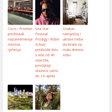
Cisco i Prointer
Sea Star
Ovakav
predstavili
Festival:
namještaj i
najsavremenija
Prodigy i Robin
ukrase treba
mrežna
Schulz
da birate za
rješenja
predvode listu
malu dnevnu
s više od 40
sobu
zvijezda,
povoljnije
ulaznice samo
do 14. aprila