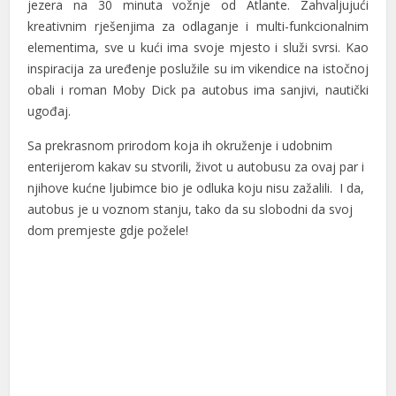
jezera na 30 minuta vožnje od Atlante
. Zahvaljujući
k
reativnim rješenjima za odlaganje i multi-funkcionalnim
elementima, sve u kući ima svoje mjesto i služi svrsi.
Kao
inspiracija za uređenje poslužile su im vikendice na istočnoj
obali i roman Moby Dick pa autobus ima sanjivi, nautički
ugođaj.
Sa prekrasnom prirodom koja ih okruženje i udobnim
enterijerom kakav su stvorili, život u autobusu za ovaj par i
njihove kućne ljubimce bio je odluka koju nisu zažalili.
I da,
autobus je u voznom stanju, tako da su slobodni da svoj
dom premjeste gdje požele!