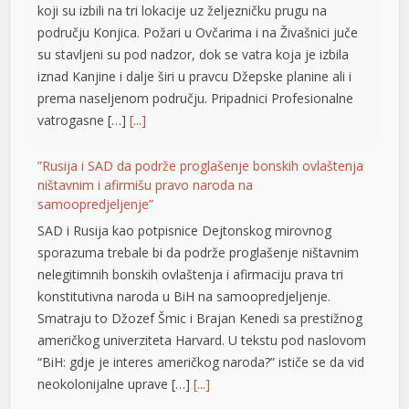
koji su izbili na tri lokacije uz željezničku prugu na
području Konjica. Požari u Ovčarima i na Živašnici juče
su stavljeni su pod nadzor, dok se vatra koja je izbila
iznad Kanjine i dalje širi u pravcu Džepske planine ali i
prema naseljenom području. Pripadnici Profesionalne
vatrogasne […]
[...]
”Rusija i SAD da podrže proglašenje bonskih ovlaštenja
ništavnim i afirmišu pravo naroda na
samoopredjeljenje”
SAD i Rusija kao potpisnice Dejtonskog mirovnog
sporazuma trebale bi da podrže proglašenje ništavnim
nelegitimnih bonskih ovlaštenja i afirmaciju prava tri
konstitutivna naroda u BiH na samoopredjeljenje.
Smatraju to Džozef Šmic i Brajan Kenedi sa prestižnog
američkog univerziteta Harvard. U tekstu pod naslovom
“BiH: gdje je interes američkog naroda?” ističe se da vid
neokolonijalne uprave […]
[...]