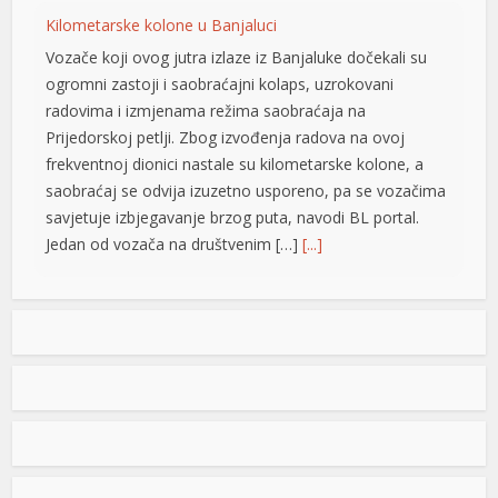
Kilometarske kolone u Banjaluci
Vozače koji ovog jutra izlaze iz Banjaluke dočekali su
ogromni zastoji i saobraćajni kolaps, uzrokovani
radovima i izmjenama režima saobraćaja na
Prijedorskoj petlji. Zbog izvođenja radova na ovoj
frekventnoj dionici nastale su kilometarske kolone, a
saobraćaj se odvija izuzetno usporeno, pa se vozačima
savjetuje izbjegavanje brzog puta, navodi BL portal.
Jedan od vozača na društvenim […]
[...]
Pripremite kišobrane: Nakon vrelog dana stižu pljuskovi i
grmljavina
Stanovnike Republike Srpske i Bosne i Hercegovine
danas očekuje još jedan veoma topao ljetni dan, ali će
u poslijepodnevnim i večernjim časovima u pojedinim
krajevima kišobrani ipak biti potrebni. Prije podne
preovladavaće pretežno sunčano vrijeme, dok se sa
razvojem oblačnosti kasnije tokom dana lokalno