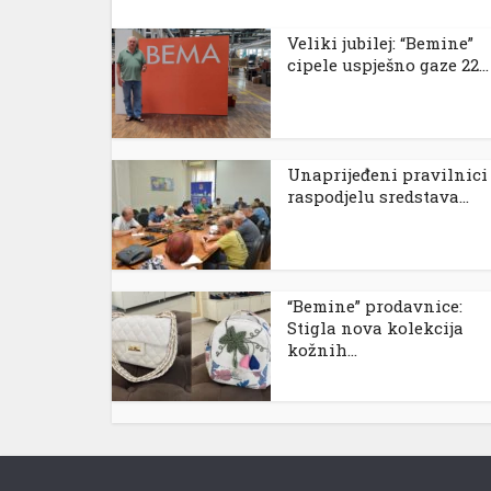
Veliki jubilej: “Bemine”
cipele uspješno gaze 22...
Unaprijeđeni pravilnici
al
raspodjelu sredstava...
“Bemine” prodavnice:
Stigla nova kolekcija
kožnih...