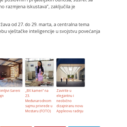
no razmjena iskustava”, zaključila je
žava od 27. do 29. marta, a centralna tema
bu vještačke inteligencije u svojstvu povećanja
imljivi šareni
„BX kamen“ na
Zavirite u
ajn
23.
elegantnu i
Međunarodnom
neobično
sajmu privrede u
dizajniranu novu
Mostaru (FOTO)
Appleovu radnju