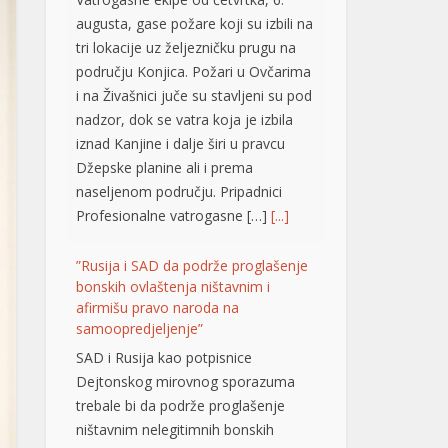
području Konjica. Požari u Ovčarima
i na Živašnici juče su stavljeni su pod
nadzor, dok se vatra koja je izbila
iznad Kanjine i dalje širi u pravcu
Džepske planine ali i prema
naseljenom području. Pripadnici
Profesionalne vatrogasne […]
[...]
”Rusija i SAD da podrže proglašenje
bonskih ovlaštenja ništavnim i
afirmišu pravo naroda na
samoopredjeljenje”
SAD i Rusija kao potpisnice
Dejtonskog mirovnog sporazuma
trebale bi da podrže proglašenje
ništavnim nelegitimnih bonskih
ovlaštenja i afirmaciju prava tri
konstitutivna naroda u BiH na
samoopredjeljenje. Smatraju to