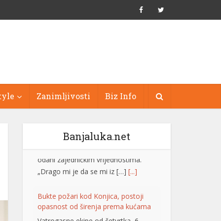
tyle
Zanimljivosti
Biz Info
Banjaluka.net
Bukte požari kod Konjica, postoji
opasnost od širenja prema kućama
Vatrogasne ekipe od četvrtka, 6.
augusta, gase požare koji su izbili na
tri lokacije uz željezničku prugu na