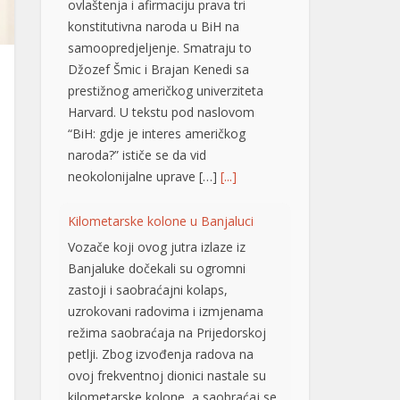
Džozef Šmic i Brajan Kenedi sa
prestižnog američkog univerziteta
Harvard. U tekstu pod naslovom
“BiH: gdje je interes američkog
naroda?” ističe se da vid
neokolonijalne uprave […]
[...]
Kilometarske kolone u Banjaluci
Vozače koji ovog jutra izlaze iz
Banjaluke dočekali su ogromni
zastoji i saobraćajni kolaps,
uzrokovani radovima i izmjenama
režima saobraćaja na Prijedorskoj
petlji. Zbog izvođenja radova na
ovoj frekventnoj dionici nastale su
kilometarske kolone, a saobraćaj se
odvija izuzetno usporeno, pa se
vozačima savjetuje izbjegavanje