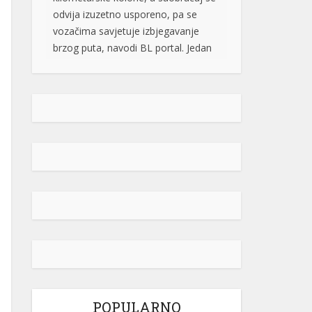
brzog puta, navodi BL portal. Jedan
od vozača na društvenim […]
[...]
Pripremite kišobrane: Nakon vrelog
dana stižu pljuskovi i grmljavina
Stanovnike Republike Srpske i Bosne
i Hercegovine danas očekuje još
jedan veoma topao ljetni dan, ali će
u poslijepodnevnim i večernjim
časovima u pojedinim krajevima
kišobrani ipak biti potrebni. Prije
podne preovladavaće pretežno
sunčano vrijeme, dok se sa
razvojem oblačnosti kasnije tokom
dana lokalno očekuju pljuskovi
praćeni grmljavinom. Duvaće slab do
umjeren vjetar sjevernog i […]
[...]
POPULARNO