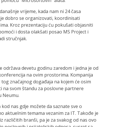
a pomoću “Microsoftovih” alata.
današnje vrijeme, kada nam ni 24 časa
je dobro se organizovati, koordinisati
ma. Kroz prezentaciju ću pokušati objasniti
oći i dosta olakšati posao MS Project i
di stručnjak.
e održava devetu godinu zaredom i jedna je od
konferencija na ovim prostorima. Kompanija
or tog značajnog događaja na kojem će osim
sti na svom štandu za poslovne partnere
 u Neumu.
ja kod nas gdje možete da saznate sve o
lno aktuelnim temama vezanim za IT. Takođe je
iz različitih branši, pa je za svakog od nas ovo
e poslovnih i prijateljskih odnosa, susret sa