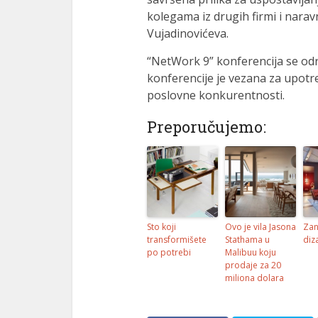
kolegama iz drugih firmi i narav
Vujadinovićeva.
“NetWork 9” konferencija se odr
konferencije je vezana za upotre
poslovne konkurentnosti.
Preporučujemo:
Sto koji
Ovo je vila Jasona
Zan
transformišete
Stathama u
diz
po potrebi
Malibuu koju
prodaje za 20
miliona dolara