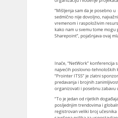
organizaciju i vođenje projekat
“Mišljenja sam da je posebno u 
sedmično nije dovoljno, najvažni
vremenom i raspoloživim resursi
kako nam u svemu tome mogu pom
Sharepoint”, pojašnjava ovaj mla
Inače, “NetWork” konferencija s
najvećih poslovno-tehnoloških 
“Prointer ITSS” je zlatni sponz
predavanja i brojnih zanimljivo
organizovati i posebnu zabavu
“To je jedan od rijetkih događa
posljednjim trendovima i globa
registrovan veliki broj učesnika 
savršena prilika za uspostavljanj