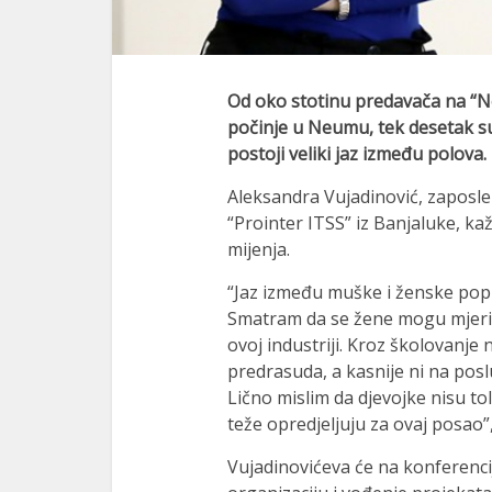
Od oko stotinu predavača na “Ne
počinje u Neumu, tek desetak su 
al
postoji veliki jaz između polova.
al
Aleksandra Vujadinović, zaposl
“Prointer ITSS” iz Banjaluke, kaž
mijenja.
“Jaz između muške i ženske popu
Smatram da se žene mogu mjeri
ovoj industriji. Kroz školovanje
predrasuda, a kasnije ni na po
Lično mislim da djevojke nisu to
teže opredjeljuju za ovaj posao”
Vujadinovićeva će na konferencij