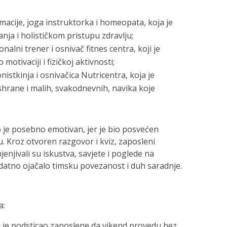
macije, joga instruktorka i homeopata, koja je
ja i holističkom pristupu zdravlju;
alni trener i osnivač fitnes centra, koji je
motivaciji i fizičkoj aktivnosti;
istkinja i osnivačica Nutricentra, koja je
shrane i malih, svakodnevnih, navika koje
 je posebno emotivan, jer je bio posvećen
 Kroz otvoren razgovor i kviz, zaposleni
jenjivali su iskustva, savjete i poglede na
odatno ojačalo timsku povezanost i duh saradnje.
a:
ji je podsticao zaposlene da vikend provedu bez