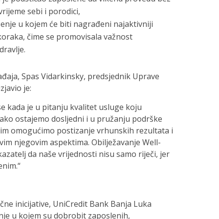
vrijeme sebi i porodici,
nje u kojem će biti nagrađeni najaktivniji
 koraka, čime se promovisala važnost
ravlje.
aja, Spas Vidarkinsky, predsjednik Uprave
zjavio je:
kada je u pitanju kvalitet usluge koju
tako ostajemo dosljedni i u pružanju podrške
 im omogućimo postizanje vrhunskih rezultata i
svim njegovim aspektima. Obilježavanje Well-
zatelj da naše vrijednosti nisu samo riječi, jer
enim.“
čne inicijative, UniCredit Bank Banja Luka
nje u kojem su dobrobit zaposlenih,