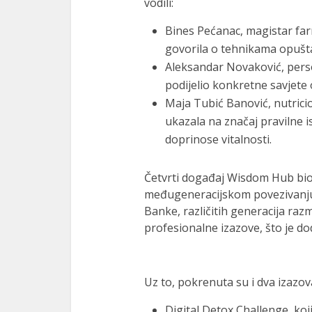
vodili:
Bines Pećanac, magistar far
govorila o tehnikama opuštan
Aleksandar Novaković, person
podijelio konkretne savjete o 
Maja Tubić Banović, nutricion
ukazala na značaj pravilne i
doprinose vitalnosti.
Četvrti događaj Wisdom Hub bio
međugeneracijskom povezivanju.
Banke, različitih generacija razm
profesionalne izazove, što je d
Uz to, pokrenuta su i dva izazov
Digital Detox Challenge, ko