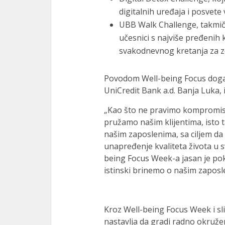
digitalnih uređaja i posvete 
UBB Walk Challenge, takmiče
učesnici s najviše pređenih
svakodnevnog kretanja za zd
Povodom Well-being Focus događ
UniCredit Bank a.d. Banja Luka, i
„Kao što ne pravimo kompromise 
pružamo našim klijentima, isto 
našim zaposlenima, sa ciljem da
unapređenje kvaliteta života u 
being Focus Week-a jasan je poka
istinski brinemo o našim zaposl
Kroz Well-being Focus Week i sli
nastavlja da gradi radno okruže