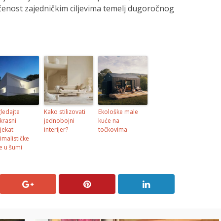
nost zajedničkim ciljevima temelj dugoročnog
ledajte
Kako stilizovati
Ekološke male
krasni
jednobojni
kuće na
jekat
interijer?
točkovima
imalističke
e u šumi