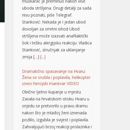
Stanković: Nekada je i jedan ubod
dovoljan za smrtni ishod Ubod
stršljena može izazvati anafilaktički
šok i tešku alergijsku reakciju. Vladica
Stanković, stručnjak za uklanjanje
zmija […]
[...]
Dramatično spasavanje na Hvaru:
Žena se srušila i poplavila, helikopter
izveo herojski manevar VIDEO
Obično ljetno kupanje u mjestu
Zavala na hrvatskom otoku Hvaru u
srijedu se pretvorilo u pravu dramu
nakon što je mlađoj ženi iznenada
pozlilo, izgubila je svijest i poplavila.
Zahvaljujući brzoj reakciji prolaznika i
helikopterske hitne medicinske
službe (HEMS), žena je na kraju
pokazala znakove oporavka.