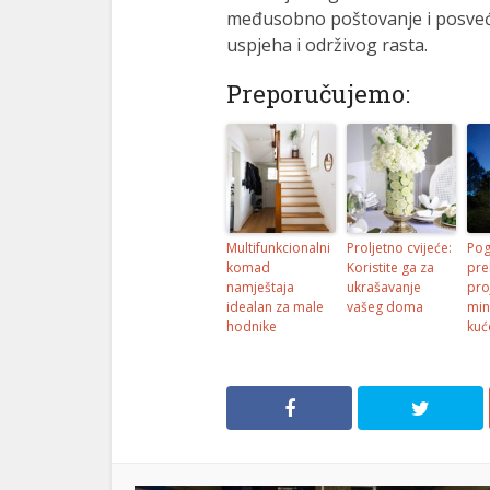
međusobno poštovanje i posveće
uspjeha i održivog rasta.
Preporučujemo:
Multifunkcionalni
Proljetno cvijeće:
Pog
komad
Koristite ga za
pre
namještaja
ukrašavanje
pro
idealan za male
vašeg doma
min
hodnike
kuć