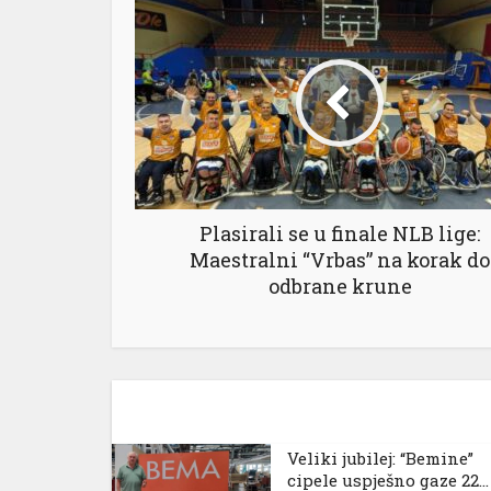
l
Plasirali se u finale NLB lige:
Maestralni “Vrbas” na korak do
odbrane krune
Veliki jubilej: “Bemine”
cipele uspješno gaze 22...