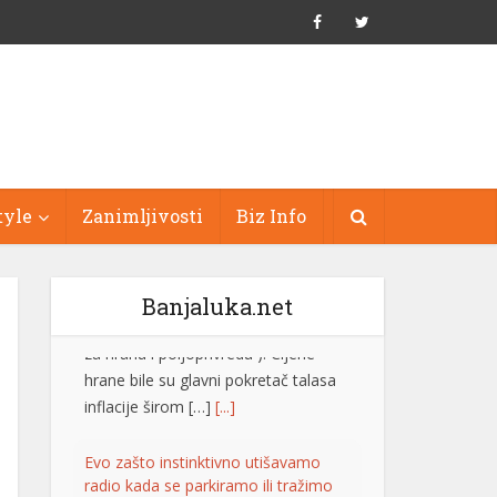
tyle
Zanimljivosti
Biz Info
Banjaluka.net
Evo zašto instinktivno utišavamo
radio kada se parkiramo ili tražimo
adresu
Gotovo svaki vozač je bar jednom
utišao radio kada je pokušavao da