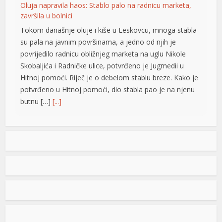
Oluja napravila haos: Stablo palo na radnicu marketa,
završila u bolnici
Tokom današnje oluje i kiše u Leskovcu, mnoga stabla
büyüsü
su pala na javnim površinama, a jedno od njih je
povrijedilo radnicu obližnjeg marketa na uglu Nikole
Skobaljića i Radničke ulice, potvrđeno je Jugmedii u
Hitnoj pomoći. Riječ je o debelom stablu breze. Kako je
potvrđeno u Hitnoj pomoći, dio stabla pao je na njenu
butnu […]
[...]
Snimak s Jadrana izazvao bijes javnosti: Muškarac džet
iş
skijem ometao avione koji su gasili požar
Snimak s Kraljičine plaže u Ninu izazvao je
brojne reakcije nakon što je zabilježeno
kako osoba na džet skiju prilazi
protivpožarnim avionima koji su uzimali
vodu za gašenje požara. Poznati hrvatski preduzetnik
Davorin Stetner objavio je snimak na društvenim