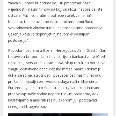
zahvalni upravo klijentima koji su prepoznali naše
vrijednosti i našim timovima koji su uložili napore da iste
ostvare. Pažljivo pratimo potrebe i očekivanja naših
klijenata, te nastavljamo da im pružamo podršku u
svakodnevnim aktivnostima i da pronalazimo naprednija
rješenja koja će doprinijeti njihovom efikasnijem
poslovanju.”
Povodom uspjeha u Bosni i Hercegovini, Almir Gredić, član
Uprave za Korporativno i investicijsko bankarstvo UniCredit
Bank d.d., Mostar je izjavio: “Ovaj skup rezultata odražava
snagu jedinstvene paneuropske mreže banke i dokaz je
duha saradnje, stručnosti i posvećenosti naših timova u
pružanju najboljih proizvoda i usluga našim klijentima.
Euromoney anketa o finansiranju trgovine kontinuirano
prepoznaje naše stalne napore u ovim oblastima, dok
nastavljamo finansirati realnu ekonomiju i podržavati
razvoj naših zajednica.”