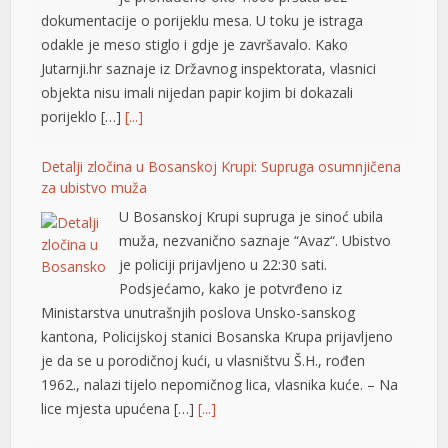
dokumentacije o porijeklu mesa. U toku je istraga
odakle je meso stiglo i gdje je završavalo. Kako
rtener
Jutarnji.hr saznaje iz Državnog inspektorata, vlasnici
objekta nisu imali nijedan papir kojim bi dokazali
porijeklo […]
[...]
Detalji zločina u Bosanskoj Krupi: Supruga osumnjičena
za ubistvo muža
U Bosanskoj Krupi supruga je sinoć ubila
muža, nezvanično saznaje “Avaz“. Ubistvo
je policiji prijavljeno u 22:30 sati.
Podsjećamo, kako je potvrđeno iz
Ministarstva unutrašnjih poslova Unsko-sanskog
kantona, Policijskoj stanici Bosanska Krupa prijavljeno
je da se u porodičnoj kući, u vlasništvu Š.H., rođen
1962., nalazi tijelo nepomičnog lica, vlasnika kuće. – Na
lice mjesta upućena […]
[...]