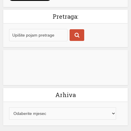
Pretraga:
Arhiva
iş
mi