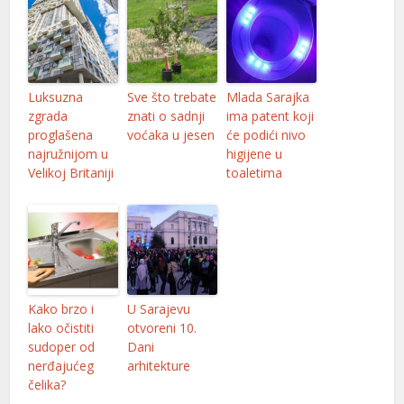
Luksuzna
Sve što trebate
Mlada Sarajka
zgrada
znati o sadnji
ima patent koji
proglašena
voćaka u jesen
će podići nivo
najružnijom u
higijene u
Velikoj Britaniji
toaletima
Kako brzo i
U Sarajevu
lako očistiti
otvoreni 10.
sudoper od
Dani
nerđajućeg
arhitekture
čelika?