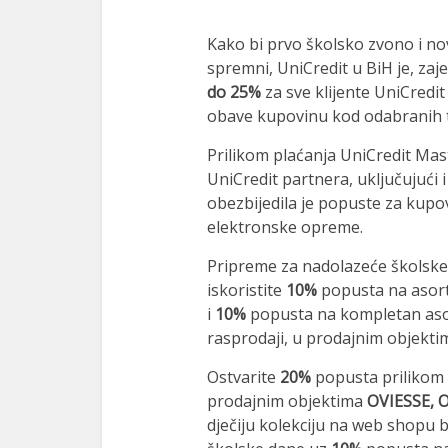
Kako bi prvo školsko zvono i nove
spremni, UniCredit u BiH je, za
do 25%
za sve klijente UniCredit
obave kupovinu kod odabranih 
al
Prilikom plaćanja UniCredit Ma
al
UniCredit partnera, uključujući 
obezbijedila je popuste za kupo
elektronske opreme.
Pripreme za nadolazeće školske 
iskoristite
10%
popusta na asort
i
10%
popusta na kompletan asor
rasprodaji, u prodajnim objekti
Ostvarite
20%
popusta prilikom 
prodajnim objektima
OVIESSE, 
dječiju kolekciju na web shopu