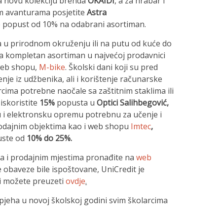
 novu kolekciju brenda
OKAIDI
, a za hrabar i
m avanturama posjetite
Astra
e popust od 10% na odabrani asortiman.
a u prirodnom okruženju ili na putu od kuće do
 kompletan asortiman u najvećoj prodavnici
 web shopu,
M-bike
.
Školski dani koji su pred
nje iz udžbenika, ali i korištenje računarske
cima potrebne naočale sa zaštitnim staklima ili
iskoristite
15%
popusta u
Optici Salihbegović,
 i elektronsku opremu potrebnu za učenje i
rodajnim objektima kao i web shopu
Imtec
,
uste od
10% do 25%.
ma i prodajnim mjestima pronađite na
web
e obaveze bile ispoštovane, UniCredit je
ji možete preuzeti
ovdje
.
jeha u novoj školskoj godini svim školarcima