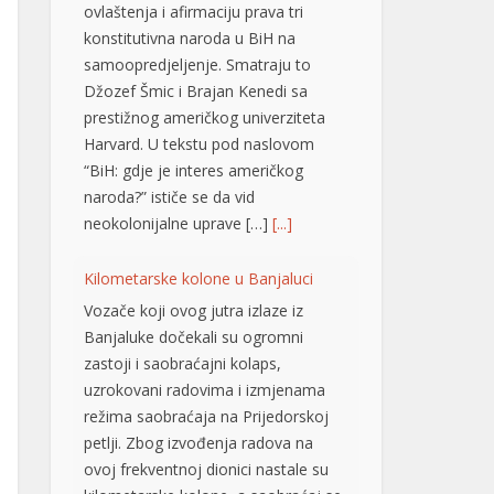
Džozef Šmic i Brajan Kenedi sa
prestižnog američkog univerziteta
Harvard. U tekstu pod naslovom
“BiH: gdje je interes američkog
naroda?” ističe se da vid
neokolonijalne uprave […]
[...]
Kilometarske kolone u Banjaluci
Vozače koji ovog jutra izlaze iz
Banjaluke dočekali su ogromni
zastoji i saobraćajni kolaps,
uzrokovani radovima i izmjenama
režima saobraćaja na Prijedorskoj
petlji. Zbog izvođenja radova na
ovoj frekventnoj dionici nastale su
kilometarske kolone, a saobraćaj se
odvija izuzetno usporeno, pa se
vozačima savjetuje izbjegavanje