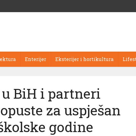
tektura
Enterijer
Eksterijer i hortikultura
Lifes
u BiH i partneri
popuste za uspješan
školske godine