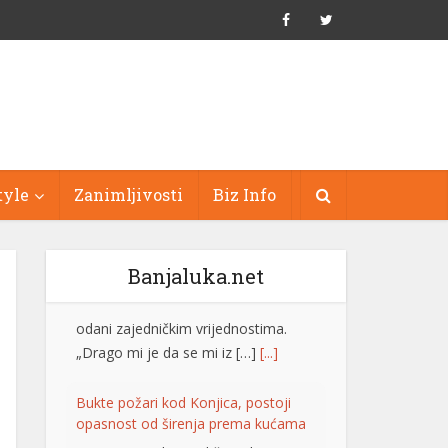
tyle
Zanimljivosti
Biz Info
Banjaluka.net
Bukte požari kod Konjica, postoji
opasnost od širenja prema kućama
Vatrogasne ekipe od četvrtka, 6.
augusta, gase požare koji su izbili na
tri lokacije uz željezničku prugu na