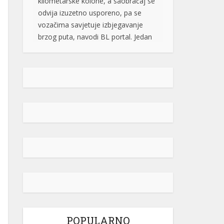
brzog puta, navodi BL portal. Jedan
od vozača na društvenim […]
[...]
Pripremite kišobrane: Nakon vrelog
dana stižu pljuskovi i grmljavina
Stanovnike Republike Srpske i Bosne
i Hercegovine danas očekuje još
jedan veoma topao ljetni dan, ali će
u poslijepodnevnim i večernjim
časovima u pojedinim krajevima
kišobrani ipak biti potrebni. Prije
podne preovladavaće pretežno
sunčano vrijeme, dok se sa
razvojem oblačnosti kasnije tokom
dana lokalno očekuju pljuskovi
praćeni grmljavinom. Duvaće slab do
umjeren vjetar sjevernog i […]
[...]
POPULARNO