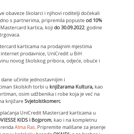
 obaveze školarci i njihovi roditelji dočekali
jedno s partnerima, pripremila popuste
od 10%
 Mastercard kartica, koji
do 30.09.2022
. godine
trgovaca.
stercard karticama na prodajnim mjestima
i internet prodavnice, UniCredit u BiH
vinu novog školskog pribora, odjeće, obuće i
dane učinite jednostavnijim i
iman školskih torbi u
knjižarama Kultura,
kao
timan, osim udžbenika i robe koja je već na
ma knjižare
Svjetolstkomerc
.
plaćanja UniCredit Mastercard karticama u
OVIESSE KIDS i Bojprom
, kao i na kompletnu
 brenda
Alma Ras
. Pripremite mališane za jesenje