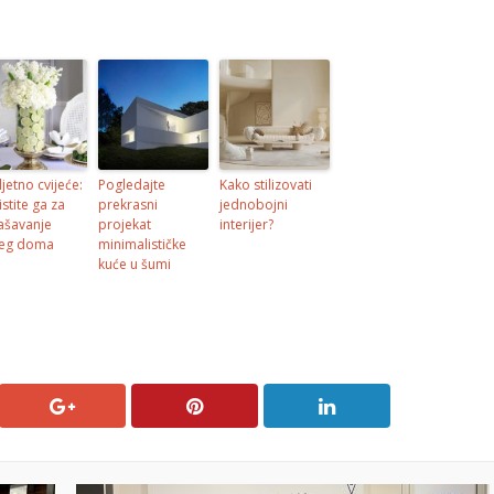
ljetno cvijeće:
Pogledajte
Kako stilizovati
istite ga za
prekrasni
jednobojni
ašavanje
projekat
interijer?
eg doma
minimalističke
kuće u šumi