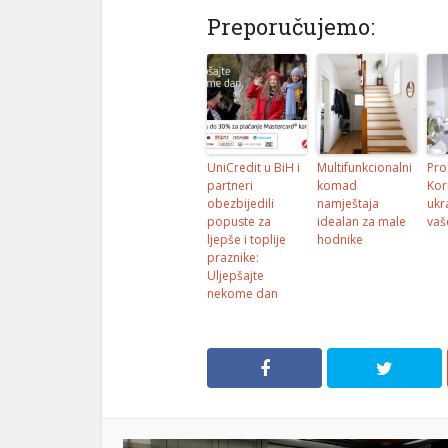
Preporučujemo:
UniCredit u BiH i
Multifunkcionalni
Pro
partneri
komad
Kor
obezbijedili
namještaja
ukr
popuste za
idealan za male
vaš
ljepše i toplije
hodnike
praznike:
Uljepšajte
nekome dan