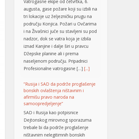
području Konjica. Požari u Ovčarima
i na Živašnici juče su stavljeni su pod
nadzor, dok se vatra koja je izbila
iznad Kanjine i dalje širi u pravcu
Džepske planine ali i prema
naseljenom području. Pripadnici
Profesionalne vatrogasne […]
[...]
”Rusija i SAD da podrže proglašenje
bonskih ovlaštenja ništavnim i
afirmišu pravo naroda na
samoopredjeljenje”
SAD i Rusija kao potpisnice
Dejtonskog mirovnog sporazuma
trebale bi da podrže proglašenje
ništavnim nelegitimnih bonskih
ovlaštenja i afirmaciju prava tri
konstitutivna naroda u BiH na
samoopredjeljenje. Smatraju to