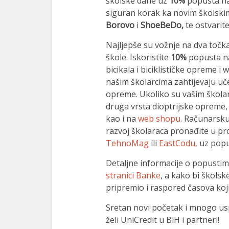
školske dane uz
10%
popusta na
siguran korak ka novim školski
Borovo
i
ShoeBeDo,
te ostvarit
Najljepše su vožnje na dva točk
škole. Iskoristite
10%
popusta na
bicikala i biciklističke opreme i
našim školarcima zahtijevaju uče
opreme. Ukoliko su vašim školar
druga vrsta dioptrijske opreme, 
kao i na
web shopu
. Računarsku
razvoj školaraca pronađite u p
TehnoMag
ili
EastCodu,
uz pop
Detaljne informacije o popusti
stranici Banke
, a kako bi školsk
pripremio i raspored časova ko
Sretan novi početak i mnogo usp
želi UniCredit u BiH i partneri!