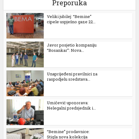
Preporuka
l
Veliki jubilej: “Bemine”
cipele uspješno gaze 22...
l
l
Javor posjetio kompaniju
l
“Bosankar”: Nova...
l
Unaprijeđeni pravilnici za
raspodjelu sredstava...
l
l
Umičević upozorava:
l
Nelegalni predsjednik i...
l
“Bemine” prodavnice:
l
Stigla nova kolekcija