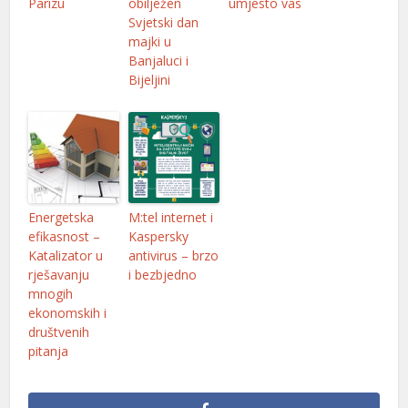
Parizu
obilježen
umjesto vas
l
Svjetski dan
majki u
l
Banjaluci i
Bijeljini
l
Energetska
M:tel internet i
l
efikasnost –
Kaspersky
Katalizator u
antivirus – brzo
rješavanju
i bezbjedno
mnogih
l
ekonomskih i
društvenih
l
pitanja
l