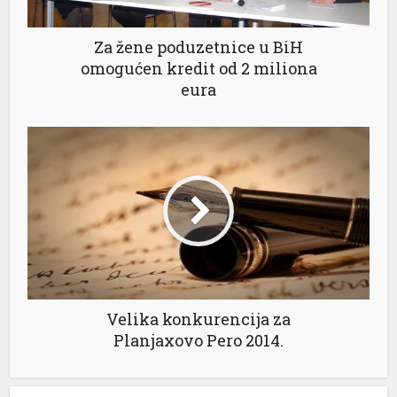
Za žene poduzetnice u BiH
omogućen kredit od 2 miliona
eura
 al
l
l
l
l
Velika konkurencija za
l
Planjaxovo Pero 2014.
l
l