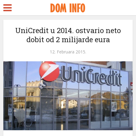
t
UniCredit u 2014. ostvario neto
dobit od 2 milijarde eura
l
12. Februara 2015.
l
leri
l