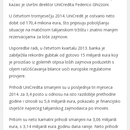
l
kazao je izvršni direktor UniCredita Federico Ghizzoni.
l
U četvrtom tromjesečju 2014. UniCredit je ostvario neto
dobit od 170,4 miliona eura, što pripisuju poboljšanju
l
situacije na matičnom talijanskom tržištu i znatno manjim
rezervacijama za loše zajmove.
 al
Usporedbe radi, u četvrtom kvartalu 2013. banka je
 al
zabilježila rekordni gubitak od gotovo 15 milijardi eura koji
l
je proizišao iz golemih otpisa loših zajmova poduzetih s
ciljem rašćišćavanja bilance uoči europske regulatorne
l
provjere.
l
Prihodi UniCredita smanjeni su u posljednja tri mjeseca
2014. za 3,4 posto u odnosu na isto razdoblje prethodne
l
godine i iznosili su 5,6 milijardi eura, pokazalo je financijsko
l
izvješće najvećeg talijanskog zajmodavca po imovini.
l
Pritom su neto kamatni prihodi smanjeni na 3,06 milijardi
eura, s 3,14 milijardi eura godinu dana ranije. Neto prihodi
l