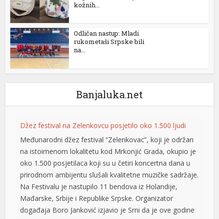
kožnih...
l
l
Odličan nastup: Mladi
rukometaši Srpske bili
l
na...
l
l
Banjaluka.net
l
 al
Džez festival na Zelenkovcu posjetilo oko 1.500 ljudi
Međunarodni džez festival “Zelenkovac”, koji je održan
l
na istoimenom lokalitetu kod Mrkonjić Grada, okupio je
l
oko 1.500 posjetilaca koji su u četiri koncertna dana u
prirodnom ambijentu slušali kvalitetne muzičke sadržaje.
l
Na Festivalu je nastupilo 11 bendova iz Holandije,
l
Mađarske, Srbije i Republike Srpske. Organizator
događaja Boro Јanković izjavio je Srni da je ove godine
l