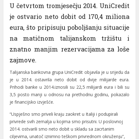
U četvrtom tromjesečju 2014. UniCredit
l
je ostvario neto dobit od 170,4 miliona
l
eura, što pripisuju poboljšanju situacije
l
na matičnom talijanskom tržištu i
l
znatno manjim rezervacijama za loše
l
zajmove.
l
Talijanska bankovna grupa UniCredit objavila je u srijedu da
je u 2014. ostavrila neto dobit od dvije milijarde eura.
l
Prihodi banke u 2014.iznosili su 22,5 milijardi eura i bili su
3,5 posto manji u odnosu na prethodnu godinu, pokazalo
l
je financijsko izvješće.
l
“Uspješno smo priveli kraju zaokret u Italiji i podupirali
l
privrede svih zemalja u kojima smo prisutni. U poslovnoj
2014. ostvarili smo neto dobit u skladu sa zacrtanim
l
ciljevima, unatoč iznimno teškom privrednom okruženju”,