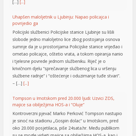
[…]
[...]
l
Uhapšen maloljetnik u Ljubinju: Napao policajca i
l
povrijedio ga
Policijski službenici Policijske stanice Ljubinje su lišili
l
slobode jedno maloljetno lice zbog postojanja osnova
l
sumnje da je u prostorijama Policijske stanice vrijeđao i
ometao policajce, oštetio vrata, a tokom opiranja nanio
l
i tjelesne povrede jednom službeniku. Riječ je o
krivičnom djelu “sprečavanje službenog lica u vršenju
at
službene radnje” i “oštećenje i oduzimanje tuđe stvari”.
rt
– […]
[...]
Tompson u Imotskom pred 20.000 ljudi: Uzvici ZDS,
majice sa obilježjima HOS-a i “Oluje”
Kontroverzni pjevač Marko Perković Tompson nastupio
t
je sinoć na stadionu „Gospin dolac“ u Imotskom, pred
oko 20.000 posjetilaca, piše 24sata.hr. Među publikom
l
su se mogle vidjeti majice sa obilježjima HOS-a, kao i