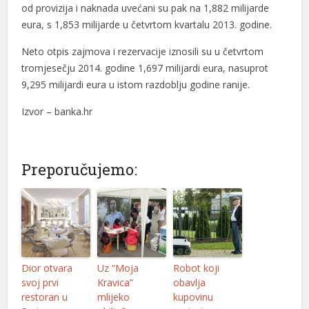
od provizija i naknada uvećani su pak na 1,882 milijarde
l
eura, s 1,853 milijarde u četvrtom kvartalu 2013. godine.
l
Neto otpis zajmova i rezervacije iznosili su u četvrtom
tromjesečju 2014. godine 1,697 milijardi eura, nasuprot
l
9,295 milijardi eura u istom razdoblju godine ranije.
l
Izvor – banka.hr
l
l
Preporučujemo:
l
l
l
l
Dior otvara
Uz “Moja
Robot koji
svoj prvi
Kravica”
obavlja
l
restoran u
mlijeko
kupovinu