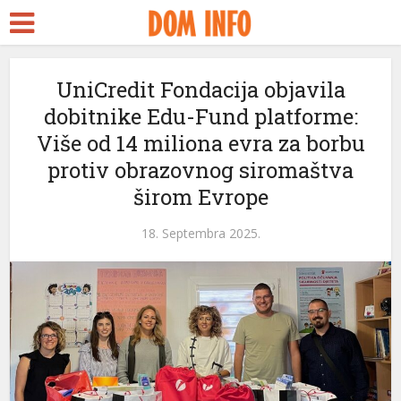
UniCredit Fondacija objavila
dobitnike Edu-Fund platforme:
Više od 14 miliona evra za borbu
l
protiv obrazovnog siromaštva
l
širom Evrope
leri
18. Septembra 2025.
l