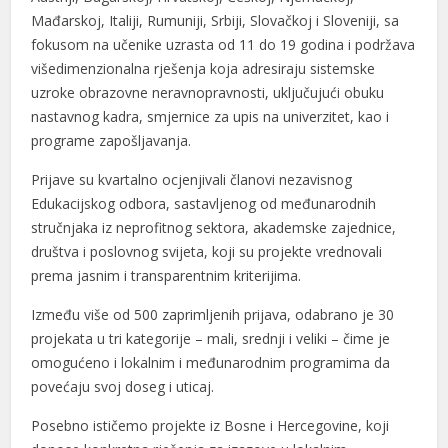
l
Mađarskoj, Italiji, Rumuniji, Srbiji, Slovačkoj i Sloveniji, sa
fokusom na učenike uzrasta od 11 do 19 godina i podržava
l
višedimenzionalna rješenja koja adresiraju sistemske
l
uzroke obrazovne neravnopravnosti, uključujući obuku
nastavnog kadra, smjernice za upis na univerzitet, kao i
al
programe zapošljavanja.
al
Prijave su kvartalno ocjenjivali članovi nezavisnog
Edukacijskog odbora, sastavljenog od međunarodnih
l
stručnjaka iz neprofitnog sektora, akademske zajednice,
l
društva i poslovnog svijeta, koji su projekte vrednovali
prema jasnim i transparentnim kriterijima.
l
Između više od 500 zaprimljenih prijava, odabrano je 30
l
projekata u tri kategorije – mali, srednji i veliki – čime je
omogućeno i lokalnim i međunarodnim programima da
l
povećaju svoj doseg i uticaj.
l
Posebno ističemo projekte iz Bosne i Hercegovine, koji
l