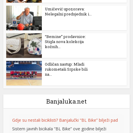
Umičević upozorava:
l
Nelegalni predsjednik i...
l
l
“Bemine” prodavnice:
Stigla nova kolekcija
l
kožnih...
l
Odličan nastup: Mladi
at
rukometaši Srpske bili
na...
t
Banjaluka.net
Gdje su nestali biciklisti? Banjalučki “BL Bike” bilježi pad
l
Sistem javnih bicikala “BL Bike” ove godine bilježi