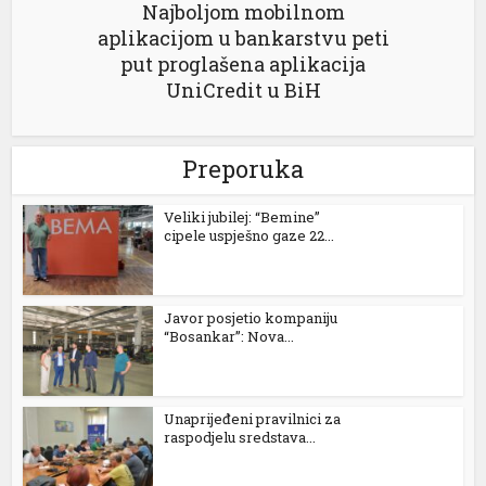
Najboljom mobilnom
l
aplikacijom u bankarstvu peti
l
put proglašena aplikacija
UniCredit u BiH
l
l
Preporuka
l
Veliki jubilej: “Bemine”
l
cipele uspješno gaze 22...
al
l
Javor posjetio kompaniju
“Bosankar”: Nova...
l
l
Unaprijeđeni pravilnici za
raspodjelu sredstava...
l
l