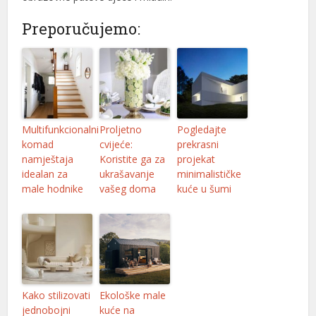
Preporučujemo:
l
l
l
Multifunkcionalni
Proljetno
Pogledajte
l
komad
cvijeće:
prekrasni
namještaja
Koristite ga za
projekat
idealan za
ukrašavanje
minimalističke
male hodnike
vašeg doma
kuće u šumi
l
l
Kako stilizovati
Ekološke male
jednobojni
kuće na