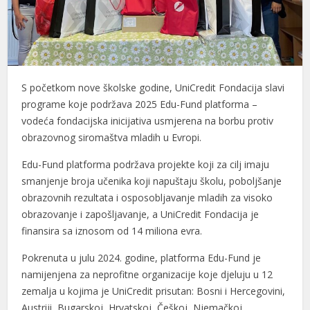
l
l
l
S početkom nove školske godine, UniCredit Fondacija slavi
l
programe koje podržava 2025 Edu-Fund platforma –
vodeća fondacijska inicijativa usmjerena na borbu protiv
l
obrazovnog siromaštva mladih u Evropi.
l
Edu-Fund platforma podržava projekte koji za cilj imaju
smanjenje broja učenika koji napuštaju školu, poboljšanje
l
obrazovnih rezultata i osposobljavanje mladih za visoko
l
obrazovanje i zapošljavanje, a UniCredit Fondacija je
finansira sa iznosom od 14 miliona evra.
l
Pokrenuta u julu 2024. godine, platforma Edu-Fund je
l
namijenjena za neprofitne organizacije koje djeluju u 12
zemalja u kojima je UniCredit prisutan: Bosni i Hercegovini,
l
Austriji, Bugarskoj, Hrvatskoj, Češkoj, Njemačkoj,