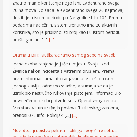
znatno manje korištenje nego lani. Evidentirano svega
l
20 najmova Do sada je evidentirano svega 20 najmova,
dok ih je u istom periodu prošle godine bilo 105. Prema
podacima nadležnih, sistem trenutno ima 20 aktivnih
korisnika, što je približno isti broj kao i u istom periodu
prošle godine. […]
[...]
Drama u BiH: Muškarac ranio samog sebe na svadbi
Jedna osoba ranjena je juče u mjestu Svojat kod
Živinica nakon incidenta s vatrenim oružjem. Prema
t
prvim informacijama, do ranjavanja je došlo tokom
jednog slavlja, odnosno svadbe, a sumnja se da je
uzrok bio nestručno rukovanje pištoljem. Informaciju o
povrijeđenoj osobi potvrdili su iz Operativnog centra
Ministarstva unutrašnjih poslova Tuzlanskog kantona,
prenosi 072 info. Policijski […]
[...]
Novi detalji ubistva pekara: Tukli ga zbog šifre sefa, a
policija ih pronašla u automobilu kupljenom njegovim