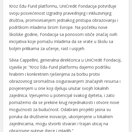
l
Kroz Edu-Fund platformu, UniCredit Fondacija potvrđuje
svoju posvećenost izgradnji pravednijeg i inkluzivnijeg
l
društva, promovisanjem jednakog pristupa obrazovanju i
podrškom mladima širom Evrope. Na početku nove
školske godine, Fondacija sa ponosom ističe značaj ovih
inicijativa koje pomažu mladima da se vrate u školu sa
boljim prilikama za učenje, rast i uspjeh.
l
Silvia Cappellini, generalna direktorica u UniCredit Fondaciji,
izjavila je: “Kroz Edu-Fund platformu dajemo podršku
l
hrabrim i konkretnim rješenjima za borbu protiv
obrazovnog siromaštva osiguravanjem značajnih resursa i
povjerenjem u one koji djeluju unutar svojih lokalnih
zajednica. Vjerujemo u potencijal svakog djeteta, i zato
l
pomažemo da se prekine krug nejednakosti i otvore nove
l
mogućnosti za budućnost. Odabrani projekti jasna su
poruka da društvene inovacije, ukorijenjene u lokalnim
l
zajednicama, mogu stvoriti stvaran i trajan uticaj na
obrazovne puteve djece i mladih.”