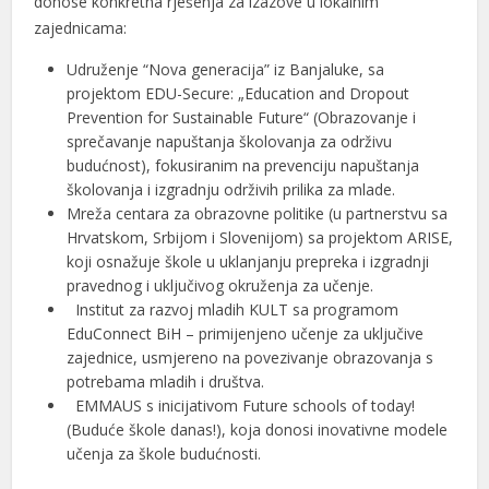
donose konkretna rješenja za izazove u lokalnim
zajednicama:
l
Udruženje “Nova generacija” iz Banjaluke, sa
l
projektom EDU-Secure: „Education and Dropout
Prevention for Sustainable Future“ (Obrazovanje i
l
sprečavanje napuštanja školovanja za održivu
l
budućnost), fokusiranim na prevenciju napuštanja
školovanja i izgradnju održivih prilika za mlade.
l
Mreža centara za obrazovne politike (u partnerstvu sa
Hrvatskom, Srbijom i Slovenijom) sa projektom ARISE,
l
koji osnažuje škole u uklanjanju prepreka i izgradnji
pravednog i uključivog okruženja za učenje.
l
Institut za razvoj mladih KULT sa programom
l
EduConnect BiH – primijenjeno učenje za uključive
zajednice, usmjereno na povezivanje obrazovanja s
l
potrebama mladih i društva.
EMMAUS s inicijativom Future schools of today!
l
(Buduće škole danas!), koja donosi inovativne modele
učenja za škole budućnosti.
l