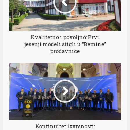
l
l
l
Kvalitetno i povoljno: Prvi
jesenji modeli stigli u “Bemine”
l
prodavnice
l
l
l
l
l
l
Kontinuitet izvrsnosti: