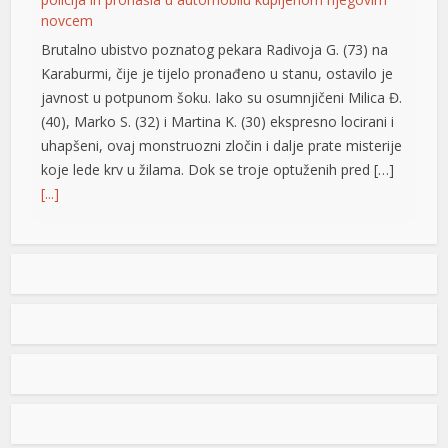
novcem
Brutalno ubistvo poznatog pekara Radivoja G. (73) na
Karaburmi, čije je tijelo pronađeno u stanu, ostavilo je
javnost u potpunom šoku. Iako su osumnjičeni Milica Đ.
(40), Marko S. (32) i Martina K. (30) ekspresno locirani i
uhapšeni, ovaj monstruozni zločin i dalje prate misterije
koje lede krv u žilama. Dok se troje optuženih pred […]
nk shortener
[...]
Vrućine ne popuštaju: Temperature do 40 stepeni,
meteorolozi poslali upozorenje za vikend
U našem regionu narednih dana pretežno sunčano,
suvo i toplo, posebno do srijede. Zatim slijedi manje
osvježenje, dok bi krajem sedmice ponovo bilo toplo.
Negde od oko 18. avgusta se polako nazire svježiji i
nestabilniji period, ali obilnih padavina na širem području
za sada nema ni u dalekim najavama, objavio je na
svom Fejsbuk profilu […]
[...]