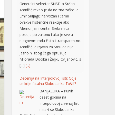
Emir Suljagić nervozan i čemu
ovakve histerične reakcije ako
Memorijalni centar Srebrenica
posluje po zakonu i ako je sve u
njegovom radu čisto i transparentno.
Amidžić je izjavio za Srnu da nije
jasno ni zbog čega optužuje
Milorada Dodika i Željku Cvijanović, s
[…]
[...]
Decenija na Interpolovoj listi: Gdje
se krije fatalna Slobodanka Tošić?
BANjALUKA – Punih
deset godina na
Interpolovoj crvenoj listi
nalazi se Slobodanka
Tošić Boba, osoba zbog koje su u
ratu već dvije decenije Darko Elez i