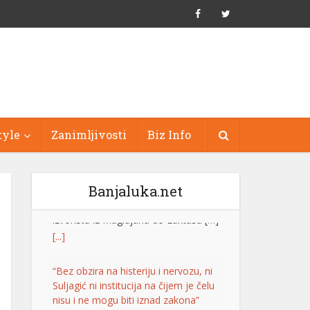
tyle
Zanimljivosti
Biz Info
Banjaluka.net
“Bez obzira na histeriju i nervozu, ni
Suljagić ni institucija na čijem je čelu
nisu i ne mogu biti iznad zakona”
Generalni sekretar SNSD-a Srđan
Amidžić rekao je da ne zna zašto je