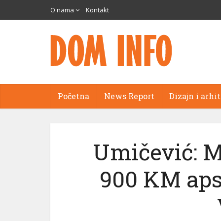
O nama
Kontakt
Početna
News Report
Dizajn i arhi
i
Umičević: M
900 KM aps