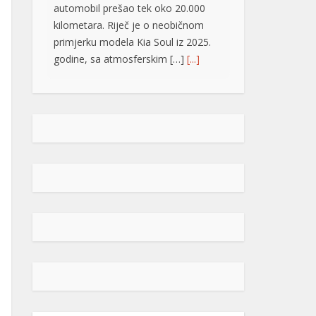
primjerku modela Kia Soul iz 2025.
godine, sa atmosferskim […]
[...]
Rad objavljen u Harvardovom
pravnom časopisu: Visoki
predstavnik nema ovlaštenja da
donosi zakone u BiH
Visoki predstavnik u BiH nije nikad
bio ovlašten da donosi zakone, ni
prema Povelji UN, ni po Ustavu BiH
niti prema ostalim pravni
dokumentima koji priznaju pravo na
samoopredjeljenje, stoga, su
ništavni svi akti koje je nametao,
pozivajući se na takozvana bonska
ovlaštenja, navodi se u tekstu čiji su
autori Džozef Šmic i Brajan Kenedi
[…]
[...]
POPULARNO