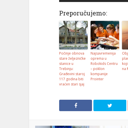
Preporučujemo:
Počinje obnova
Najsavremenija
Obj
stare željezničke
oprema u
pla
stanice u
Robokids Centru
koji
Trebinju:
– poklon
na 
Građevini staroj
kompanije
117 godina biti
Prointer
vraćen stari sjaj