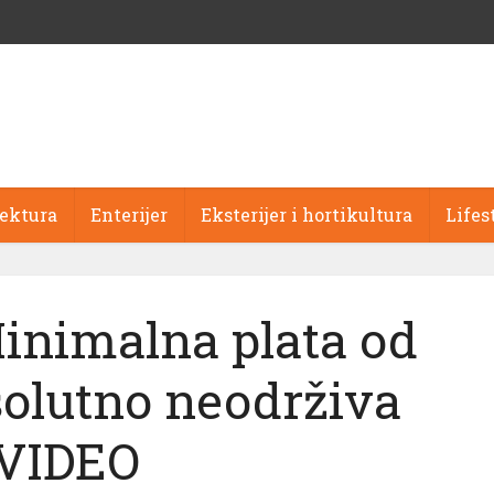
tektura
Enterijer
Eksterijer i hortikultura
Lifes
inimalna plata od
olutno neodrživa
VIDEO