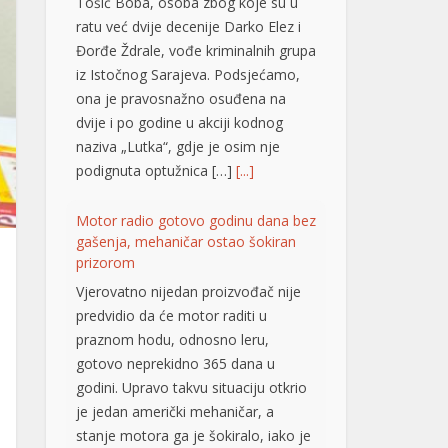
Đorđe Ždrale, vođe kriminalnih grupa
iz Istočnog Sarajeva. Podsjećamo,
ona je pravosnažno osuđena na
dvije i po godine u akciji kodnog
naziva „Lutka“, gdje je osim nje
podignuta optužnica […]
[...]
Motor radio gotovo godinu dana bez
gašenja, mehaničar ostao šokiran
prizorom
Vjerovatno nijedan proizvođač nije
predvidio da će motor raditi u
praznom hodu, odnosno leru,
gotovo neprekidno 365 dana u
godini. Upravo takvu situaciju otkrio
je jedan američki mehaničar, a
stanje motora ga je šokiralo, iako je
automobil prešao tek oko 20.000
kilometara. Riječ je o neobičnom