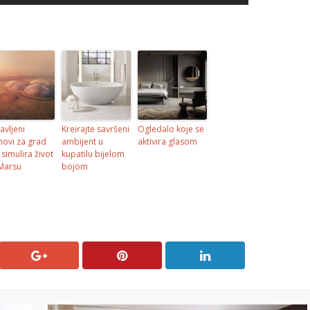
avljeni
Kreirajte savršeni
Ogledalo koje se
novi za grad
ambijent u
aktivira glasom
 simulira život
kupatilu bijelom
Marsu
bojom