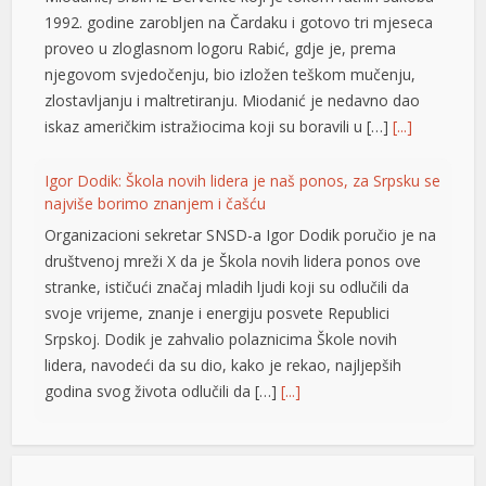
1992. godine zarobljen na Čardaku i gotovo tri mjeseca
proveo u zloglasnom logoru Rabić, gdje je, prema
njegovom svjedočenju, bio izložen teškom mučenju,
zlostavljanju i maltretiranju. Miodanić je nedavno dao
iskaz američkim istražiocima koji su boravili u […]
[...]
Igor Dodik: Škola novih lidera je naš ponos, za Srpsku se
najviše borimo znanjem i čašću
riş
Organizacioni sekretar SNSD-a Igor Dodik poručio je na
društvenoj mreži X da je Škola novih lidera ponos ove
stranke, ističući značaj mladih ljudi koji su odlučili da
svoje vrijeme, znanje i energiju posvete Republici
Srpskoj. Dodik je zahvalio polaznicima Škole novih
lidera, navodeći da su dio, kako je rekao, najljepših
godina svog života odlučili da […]
[...]
Jedna zemlja drži gotovo četvrtinu ekonomije EU: Novi
podaci otkrivaju ko vuče kontinent naprijed