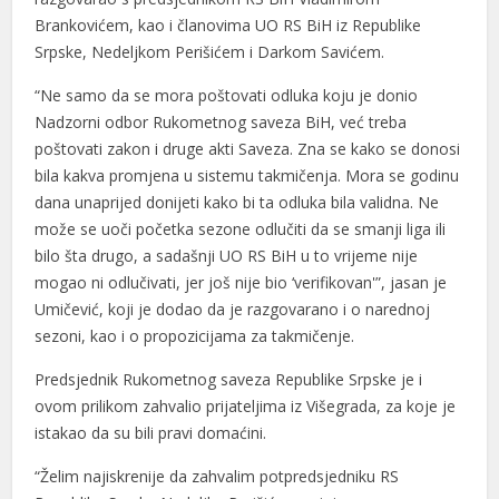
Brankovićem, kao i članovima UO RS BiH iz Republike
Srpske, Nedeljkom Perišićem i Darkom Savićem.
“Ne samo da se mora poštovati odluka koju je donio
Nadzorni odbor Rukometnog saveza BiH, već treba
poštovati zakon i druge akti Saveza. Zna se kako se donosi
bila kakva promjena u sistemu takmičenja. Mora se godinu
dana unaprijed donijeti kako bi ta odluka bila validna. Ne
može se uoči početka sezone odlučiti da se smanji liga ili
bilo šta drugo, a sadašnji UO RS BiH u to vrijeme nije
mogao ni odlučivati, jer još nije bio ‘verifikovan'”, jasan je
Umičević, koji je dodao da je razgovarano i o narednoj
sezoni, kao i o propozicijama za takmičenje.
Predsjednik Rukometnog saveza Republike Srpske je i
ovom prilikom zahvalio prijateljima iz Višegrada, za koje je
istakao da su bili pravi domaćini.
“Želim najiskrenije da zahvalim potpredsjedniku RS