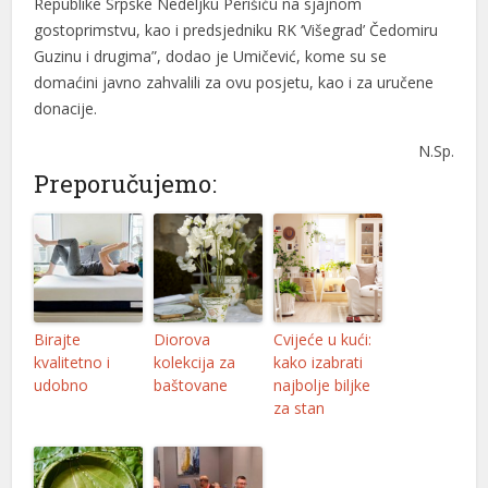
Republike Srpske Nedeljku Perišiću na sjajnom
gostoprimstvu, kao i predsjedniku RK ‘Višegrad’ Čedomiru
Guzinu i drugima”, dodao je Umičević, kome su se
domaćini javno zahvalili za ovu posjetu, kao i za uručene
donacije.
N.Sp.
Preporučujemo:
Birajte
Diorova
Cvijeće u kući:
kvalitetno i
kolekcija za
kako izabrati
udobno
baštovane
najbolje biljke
za stan