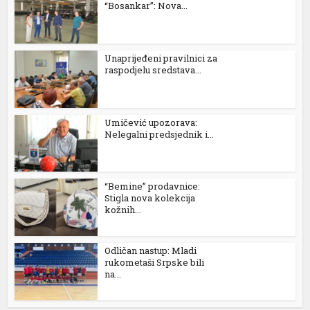
“Bosankar”: Nova...
Unaprijeđeni pravilnici za
raspodjelu sredstava...
Umičević upozorava:
Nelegalni predsjednik i...
“Bemine” prodavnice:
Stigla nova kolekcija
kožnih...
Odličan nastup: Mladi
rukometaši Srpske bili
na...
ortener