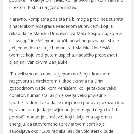
podrška”, rekao je Umičević, koji je ovom prilikom zahvalio
direktoru Krstiću na gostoprimstvu.
Naravno, kompletna posjeta ne bi mogla proći bez susreta
s načelnikom Višegrada Mladenom Đurevićem, koji je
rekao da će Marinku Umičeviću za Malu Gospojinu, koja je
i slava opštine Višegrad, uručiti posebno priznanje, što je
još jedan dokaz da je humani rad Marinka Umičevića i
tvornice koju vodi putem uspjeha, nadaleko prepoznat i
cijenjen i van okvira Banjaluke.
“Proveli smo dva dana u lijepom druženju, korisnom
razgovoru sa direktorom Hidroelektrana na Drini
gospodinom Nedeljkom Perišićem, koji je takođe veliki
donator, humanista, ali prije svega veliki privrednik i
sportski radnik. Tako da se moj moto ponovo pokazao kao
ispravan, a to je da je uvijek bolje pomagati nego tražiti
pomoć”, dodao je Umičević, koji i dalje ima ogromnu
energiju, da istovremeno upravlja tvornicom koja
zapošljava oko 1.200 radnika, ali i da volonterski bude