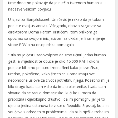
time dodatno pokazuje da je riječ o iskrenom humanisti Ii
nadasve velikom čovjeku.
U izjavi za Banjaluka.net, Umičević je rekao da je tokom
posjete ovoj ustanovi u Višegradu, obavio razgovor sa
direktorom Doma Perom Krstićem i tom prilikom ga
upoznao sa svojom inicijativom za ukidanje ili smanjenje
stope PDV-a na ortopedska pomagala.
“Bila mi je čast i zadovoljstvo da smo učinili jedan human
gest, a vrijednost te obuće je oko 15.000 KM. Tokom
posjete bili smo prijatno iznenađeni kako je sve čisto,
uredno, pokošeno, kako štićenice Doma imaju sve
neophodne uslove za život i potrebnu njegu. Posebno mi je
bilo drago kada sam vidio da imaju plastenike, i tada sam
shvatio da se radi o domaćinskoj kući koju mora da
prepozna i cijelokupno društvo i da im pomognu jer je to
ujedno jedina ustanova te vrste u Republici Srpskoj, koja se
součava s određenim problemima i da bi ih riješila treba im