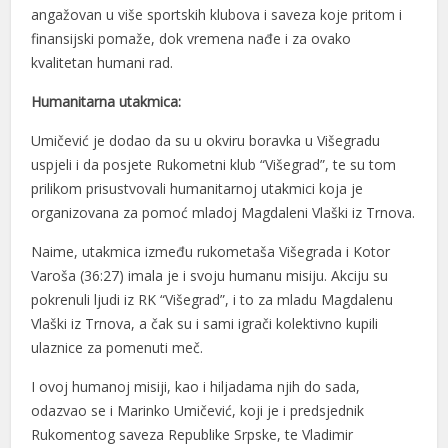
angažovan u više sportskih klubova i saveza koje pritom i
finansijski pomaže, dok vremena nađe i za ovako
kvalitetan humani rad.
Humanitarna utakmica:
Umičević je dodao da su u okviru boravka u Višegradu
uspjeli i da posjete Rukometni klub “Višegrad”, te su tom
prilikom prisustvovali humanitarnoj utakmici koja je
organizovana za pomoć mladoj Magdaleni Vlaški iz Trnova.
Naime, utakmica između rukometaša Višegrada i Kotor
Varoša (36:27) imala je i svoju humanu misiju. Akciju su
pokrenuli ljudi iz RK “Višegrad”, i to za mladu Magdalenu
Vlaški iz Trnova, a čak su i sami igrači kolektivno kupili
ulaznice za pomenuti meč.
I ovoj humanoj misiji, kao i hiljadama njih do sada,
odazvao se i Marinko Umičević, koji je i predsjednik
Rukomentog saveza Republike Srpske, te Vladimir