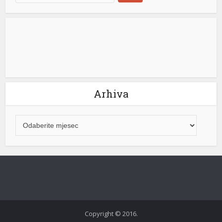
Arhiva
riş
emi
Copyright © 2016.