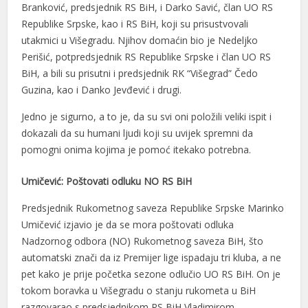
Branković, predsjednik RS BiH, i Darko Savić, član UO RS
Republike Srpske, kao i RS BiH, koji su prisustvovali
utakmici u Višegradu. Njihov domaćin bio je Nedeljko
Perišić, potpredsjednik RS Republike Srpske i član UO RS
BiH, a bili su prisutni i predsjednik RK “Višegrad” Čedo
Guzina, kao i Danko Jevđević i drugi.
Jedno je sigurno, a to je, da su svi oni položili veliki ispit i
dokazali da su humani ljudi koji su uvijek spremni da
pomogni onima kojima je pomoć itekako potrebna.
Umičević: Poštovati odluku NO RS BiH
Predsjednik Rukometnog saveza Republike Srpske Marinko
Umičević izjavio je da se mora poštovati odluka
Nadzornog odbora (NO) Rukometnog saveza BiH, što
automatski znači da iz Premijer lige ispadaju tri kluba, a ne
pet kako je prije početka sezone odlučio UO RS BiH. On je
tokom boravka u Višegradu o stanju rukometa u BiH
razgovarao s predsjednikom RS BiH Vladimirom