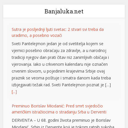
Banjaluka.net
Sutra je posljednji ljuti svetac: 2 stvari svi treba da
uradimo, a posebno vozači
Sveti Pantelejmon jedan je od svetitelja kojem se
vjernici posebno obraćaju za zdravlje, a u narodnoj
tradiciji njegov dan prati čitav niz zanimljivih običaja i
vjerovanja. Iako u crkvenom kalendaru nije označen
crvenim slovom, u pojedinim krajevima Srbije ovaj
praznik se veoma poštuje i smatra danom kada treba
izbjegavati težak rad. Sveti Pantelejmon poznat je […]
[...]
Preminuo Borislav Miodanić: Pred smrt svjedočio
američkim istražiocima o stradanju Srba u Derventi
DERVENTA – U 68. godini života preminuo je Borislav
Miodanić, Srbin iz Dervente koji je tokom ratnih sukoba
 büyüsü