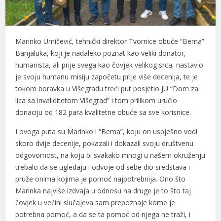
Marinko Umičević, tehnički direktor Tvornice obuće “Bema”
Banjaluka, koji je nadaleko poznat kao veliki donator,
humanista, ali prije svega kao čovjek velikog srca, nastavio
je svoju humanu misiju započetu prije više decenija, te je
tokom boravka u Višegradu treći put posjetio JU “Dom za
lica sa invaliditetom Višegrad” i tom prilikom uručio
donaciju od 182 para kvalitetne obuće sa sve korisnice.
I ovoga puta su Marinko i “Bema”, koju on uspješno vodi
skoro dvije decenije, pokazali i dokazali svoju društvenu
odgovornost, na koju bi svakako mnogi u našem okruženju
trebalo da se ugledaju i odvoje od sebe dio sredstava i
pruže onima kojima je pomoć najpotrebnija. Ono što
Marinka najviše izdvaja u odnosu na druge je to što taj
čovjek u većini slučajeva sam prepoznaje kome je
potrebna pomoć, a da se ta pomoć od njega ne traži, i