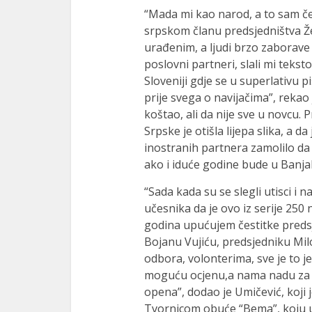
“Mada mi kao narod, a to sam č
srpskom članu predsjedništva Žel
urađenim, a ljudi brzo zaborave i
poslovni partneri, slali mi tekstove
Sloveniji gdje se u superlativu pi
prije svega o navijačima”, rekao
koštao, ali da nije sve u novcu.
Srpske je otišla lijepa slika, a d
inostranih partnera zamolilo da
ako i iduće godine bude u Banjal
“Sada kada su se slegli utisci i 
učesnika da je ovo iz serije 250
godina upućujem čestitke pred
Bojanu Vujiću, predsjedniku Mi
odbora, volonterima, sve je to j
moguću ocjenu,a nama nadu za da
opena”, dodao je Umičević, koji 
Tvornicom obuće “Bema”, koju us