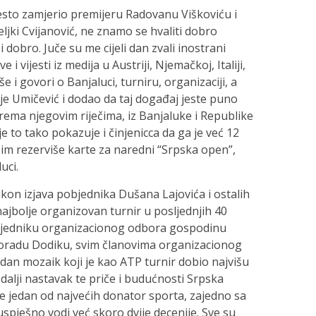
esto zamjerio premijeru Radovanu Viškoviću i
jki Cvijanović, ne znamo se hvaliti dobro
 dobro. Juče su me cijeli dan zvali inostrani
 i vijesti iz medija u Austriji, Njemačkoj, Italiji,
še i govori o Banjaluci, turniru, organizaciji, a
 je Umičević i dodao da taj događaj jeste puno
 Prema njegovim riječima, iz Banjaluke i Republike
a je to tako pokazuje i činjenicca da ga je već 12
 im rezerviše karte za naredni “Srpska open”,
uci.
nakon izjava pobjednika Dušana Lajovića i ostalih
 najbolje organizovan turnir u posljednjih 40
sjedniku organizacionog odbora gospodinu
loradu Dodiku, svim članovima organizacionog
edan mozaik koji je kao ATP turnir dobio najvišu
lji nastavak te priče i budućnosti Srpska
je jedan od najvećih donator sporta, zajedno sa
pješno vodi već skoro dvije decenije. Sve su