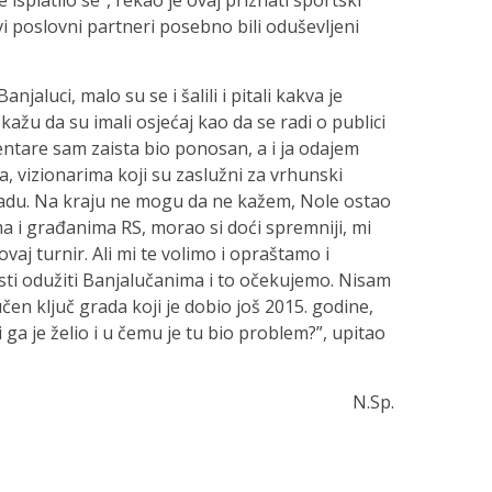
 isplatilo se”, rekao je ovaj priznati sportski
i poslovni partneri posebno bili oduševljeni
anjaluci, malo su se i šalili i pitali kakva je
i kažu da su imali osjećaj kao da se radi o publici
entare sam zaista bio ponosan, a i ja odajem
a, vizionarima koji su zaslužni za vrhunski
radu. Na kraju ne mogu da ne kažem, Nole ostao
a i građanima RS, morao si doći spremniji, mi
 ovaj turnir. Ali mi te volimo i opraštamo i
ti odužiti Banjalučanima i to očekujemo. Nisam
en ključ grada koji je dobio još 2015. godine,
 ga je želio i u čemu je tu bio problem?”, upitao
N.Sp.