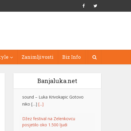
tyle
Zanimljivosti
Biz Info
Banjaluka.net
Džez festival na Zelenkovcu
posjetilo oko 1.500 ljudi
Međunarodni džez festival
“Zelenkovac”, koji je održan na
istoimenom lokalitetu kod Mrkonjić