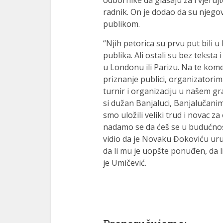
odbornike da glasaju za i vjerujte
radnik. On je dodao da su njegov
publikom.
“Njih petorica su prvu put bili u B
publika. Ali ostali su bez teksta 
u Londonu ili Parizu. Na te kom
priznanje publici, organizatorim
turnir i organizaciju u našem g
si dužan Banjaluci, Banjalučanim
smo uložili veliki trud i novac za
nadamo se da ćeš se u budućnos
vidio da je Novaku Đokoviću uruč
da li mu je uopšte ponuđen, da li
je Umičević.