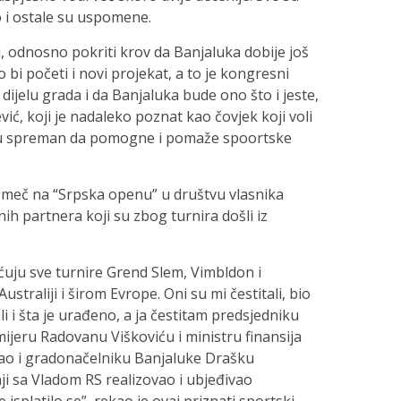
po i ostale su uspomene.
ti, odnosno pokriti krov da Banjaluka dobije još
bi početi i novi projekat, a to je kongresni
 dijelu grada i da Banjaluka bude ono što i jeste,
ić, koji je nadaleko poznat kao čovjek koji voli
tku spreman da pomogne i pomaže spoortske
ni meč na “Srpska openu” u društvu vlasnika
h partnera koji su zbog turnira došli iz
jećuju sve turnire Grend Slem, Vimbldon i
ustraliji i širom Evrope. Oni su mi čestitali, bio
i i šta je urađeno, a ja čestitam predsjedniku
ijeru Radovanu Viškoviću i ministru finansija
, kao i gradonačelniku Banjaluke Drašku
nji sa Vladom RS realizovao i ubjeđivao