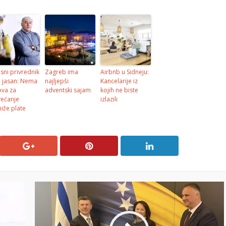
usni privrednik
Zagreb ima
Airbnb u Sidneju:
o jasan: Nema
najljepši
Kancelarije iz
ova za
adventski sajam
kojih ne biste
ećanje
izlazili
niže plate