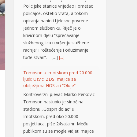
opiranja nanio i tjelesne povrede
jednom službeniku. Riječ je o
krivičnom djelu “sprečavanje
službenog lica u vršenju službene
radnje” i “oštećenje i oduzimanje
tuđe stvari”. – […]
[...]
Tompson u Imotskom pred 20.000
ljudi: Uzvici ZDS, majice sa
obilježjima HOS-a i “Oluje”
Kontroverzni pjevač Marko Perković
Tompson nastupio je sinoć na
stadionu „Gospin dolac“ u
Imotskom, pred oko 20.000
posjetilaca, piše 24sata.hr. Među
publikom su se mogle vidjeti majice
sa obilježjima HOS-a, kao i one
kojima se slavi “Oluja”. Koncert je
počeo pozdravom „Hvaljen Isus i