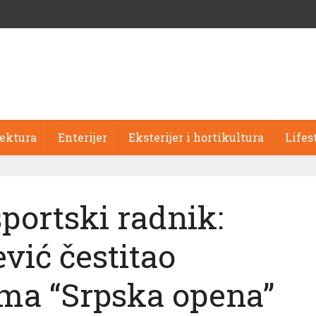
tektura
Enterijer
Eksterijer i hortikultura
Lifes
portski radnik:
vić čestitao
ima “Srpska opena”