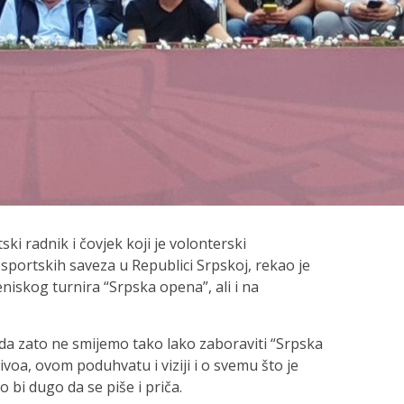
ki radnik i čovjek koji je volonterski
sportskih saveza u Republici Srpskoj, rekao je
niskog turnira “Srpska opena”, ali i na
o da zato ne smijemo tako lako zaboraviti “Srpska
ivoa, ovom poduhvatu i viziji i o svemu što je
 bi dugo da se piše i priča.