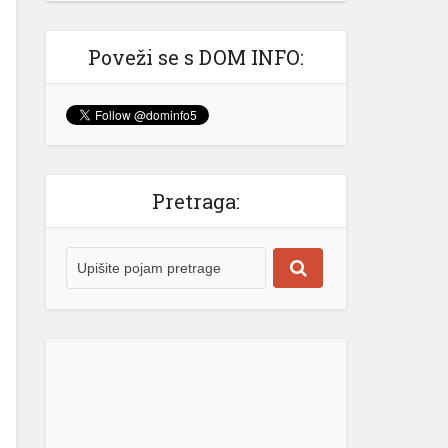
Izašao na scenu: Novak Đoković
zapjevao sa Vladom Georgievom u
Herceg Novom (VIDEO)
Poveži se s DOM INFO:
Srpski teniser Novak Đoković ne
prestaje da oduševljava region!
Najbolji svih vremena je odlučio
ovog ljeta da se odmori u Crnoj
Gori, a svakodnevno stižu snimci koji
nas uvjeravaju da on “nije sa ove
Pretraga:
planete” i da se definitivno izdvaja iz
velike mase poznatih sportista i
ličnosti. @krivokapic00♬ original
sound – Luka Krivokapic Gotovo
niko […]
[...]