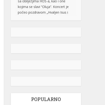
Marija“, a na repertoaru se našla i
pjesma „Bojna Čavoglave“. Na […]
[...]
Gužve na granicama BiH: Duge
kolone na više prelaza, evo gdje se
najduže čeka
Saobraćaj se na većini puteva u
Republici Srpskoj i Federaciji BiH
odvija redovno, a na graničnim
prelazima pojačan je intenzitet
saobraćaja. Duge su kolone vozila u
oba smjera na prelazima Zupci i
Novi Grad, a na izlazu iz zemlje,
duge su kolone putničkih vozila na
graničnim prelazima Izačić, Velika
Kladuša, Gradiška /Gornji Varoš/,
Gradina, Hum […]
[...]
POPULARNO