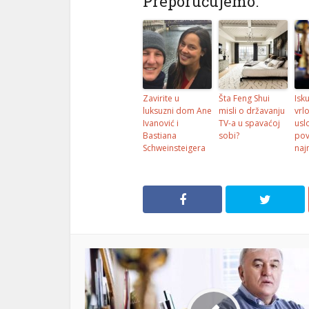
Preporučujemo:
Zavirite u
Šta Feng Shui
Isk
luksuzni dom Ane
misli o državanju
vrl
Ivanović i
TV-a u spavaćoj
usl
Bastiana
sobi?
pov
Schweinsteigera
naj