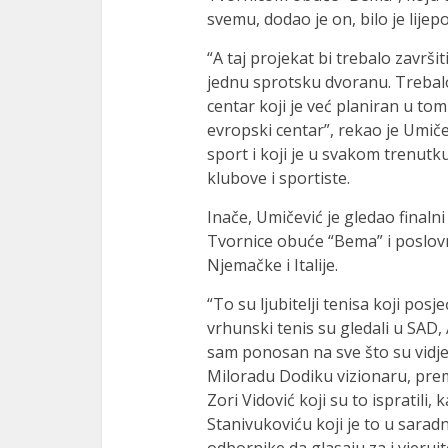
svemu, dodao je on, bilo je lije
“A taj projekat bi trebalo završi
jednu sprotsku dvoranu. Trebalo 
centar koji je već planiran u tom
evropski centar”, rekao je Umičev
sport i koji je u svakom trenu
klubove i sportiste.
Inače, Umičević je gledao final
Tvornice obuće “Bema” i poslovni
Njemačke i Italije.
“To su ljubitelji tenisa koji pos
vrhunski tenis su gledali u SAD, A
sam ponosan na sve što su vidjel
Miloradu Dodiku vizionaru, prem
Zori Vidović koji su to ispratili
Stanivukoviću koji je to u sarad