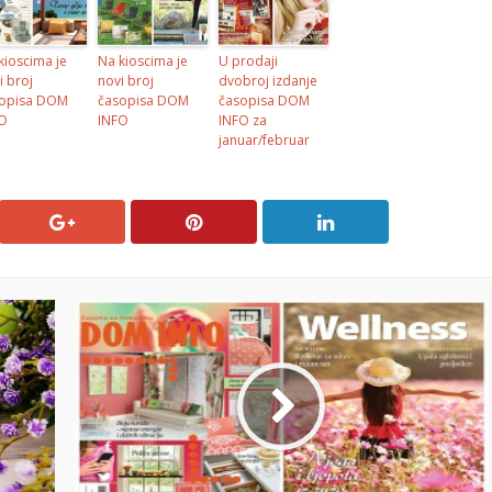
kioscima je
Na kioscima je
U prodaji
i broj
novi broj
dvobroj izdanje
opisa DOM
časopisa DOM
časopisa DOM
O
INFO
INFO za
januar/februar