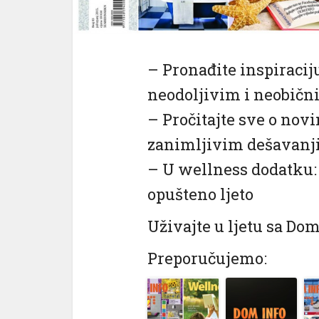
el
el
el
– Pronađite inspiracij
neodoljivim i neobičn
el
– Pročitajte sve o no
el
zanimljivim dešavan
 al
– U wellness dodatku: s
 al
opušteno ljeto
el
Uživajte u ljetu sa Do
el
Preporučujemo:
el
el
el