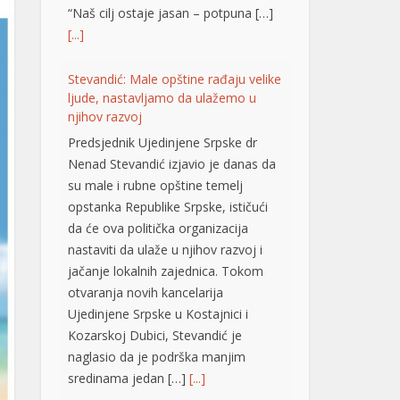
su male i rubne opštine temelj
opstanka Republike Srpske, ističući
da će ova politička organizacija
nastaviti da ulaže u njihov razvoj i
jačanje lokalnih zajednica. Tokom
otvaranja novih kancelarija
Ujedinjene Srpske u Kostajnici i
Kozarskoj Dubici, Stevandić je
naglasio da je podrška manjim
sredinama jedan […]
[...]
Brak koji je odolio vremenu: I nakon
65 godina Mile i Marija jedno
drugom najveća podrška VIDEO
Šezdeset i pet godina zajedničkog
života, bezbroj uspona, iskušenja i
radosti. Mile i Marija Škrbić iz
Prijedora svoju ljubav gradili su više
od šest decenija, a danas ih okružuje