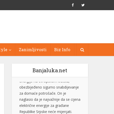
tyle
Zanimljivosti
Biz Info
Banjaluka.net
Stevandić: Male opštine rađaju velike
ljude, nastavljamo da ulažemo u
njihov razvoj
Predsjednik Ujedinjene Srpske dr
Nenad Stevandić izjavio je danas da