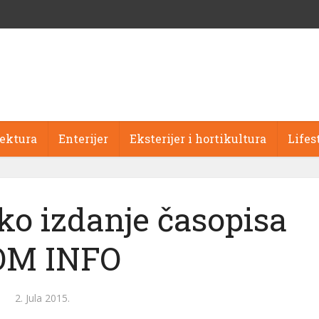
tektura
Enterijer
Eksterijer i hortikultura
Lifes
sko izdanje časopisa
OM INFO
2. Jula 2015.