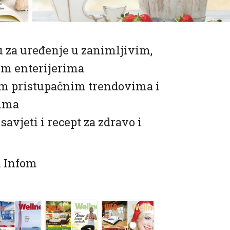
u za uređenje u zanimljivim,
im enterijerima
vim pristupačnim trendovima i
jima
avjeti i recept za zdravo i
m Infom