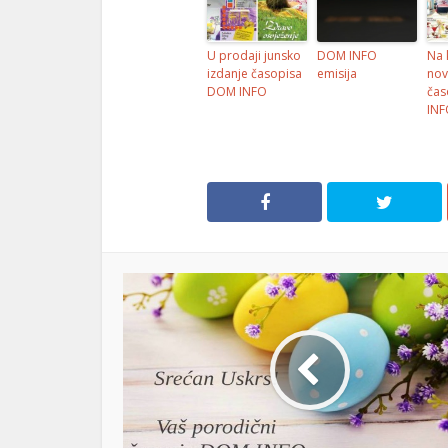
el
U prodaji junsko
DOM INFO
Na 
el
izdanje časopisa
emisija
nov
DOM INFO
čas
el
INF
el
el
el
el
el
el
el
el