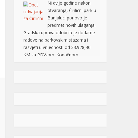
Odlukom o izboru najpovoljnijeg
ponuđača (od 03.08.2026. godine),
ovaj posao je povjeren grupi
ponuđača „ABC SOLUTIONS“ d.o.o.
Banja Luka i „Kozaraputevi“ d.o.o.
Banja Luka, firmama koje […]
[...]
Preminuo Drago Galić: Euroherc se
oprašta od jednog od svojih
osnivača
U 73. godini preminuo je
Drago Galić iz Širokog
Brijega, jedan od
osnivača Euroherca te
dugogodišnji rukovodioca u sektoru
osiguranja. Drago Galić rođen je
1954. godine u Ljubotićima, a veći
dio života proveo je u Širokom
Brijegu. U Euroherc je došao s