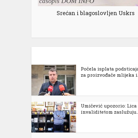
el
Srećan i blagoslovljen Uskrs
el
el
el
Počela isplata podsticaj
za proizvođače mlijeka i..
el
el
Umičević upozorio: Lica
invaliditetom zaslužuju..
el