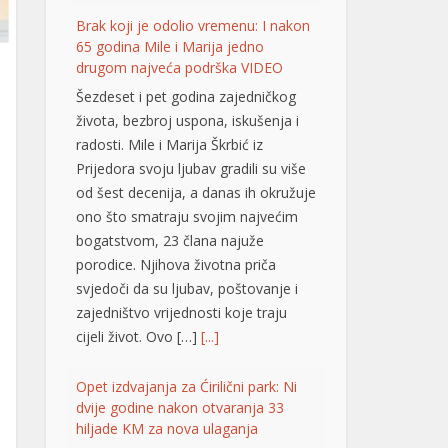
ono što smatraju svojim najvećim
bogatstvom, 23 člana najuže
porodice. Njihova životna priča
svjedoči da su ljubav, poštovanje i
zajedništvo vrijednosti koje traju
cijeli život. Ovo […]
[...]
Opet izdvajanja za Ćirilični park: Ni
dvije godine nakon otvaranja 33
hiljade KM za nova ulaganja
Ni dvije godine nakon
otvaranja, Ćirilični park u
Banjaluci ponovo je
predmet novih ulaganja.
Gradska uprava odobrila je dodatne
radove na parkovskim stazama i
rasvjeti u vrijednosti od 33.928,40
KM sa PDV-om. Konačnom