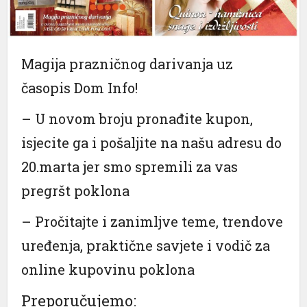
nel
nel
Magija prazničnog darivanja uz
nel
časopis Dom Info!
nel
– U novom broju pronađite kupon,
nel
isjecite ga i pošaljite na našu adresu do
nel
20.marta jer smo spremili za vas
nel
pregršt poklona
nel
– Pročitajte i zanimljve teme, trendove
nel
uređenja, praktične savjete i vodič za
nel
online kupovinu poklona
nel
Preporučujemo: