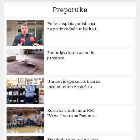
Preporuka
nel
Počela isplata podsticaja
za proizvođače mlijeka i...
nel
nel
Zanimljivi tepih za male
prostore
nel
Umičević upozorio: Lica sa
invaliditetom zaslužuju...
nel
Košarka u kolicima: KKI
“Vrbas” sutra sa Rusima...
nel
Rustikalni dnevni boravak