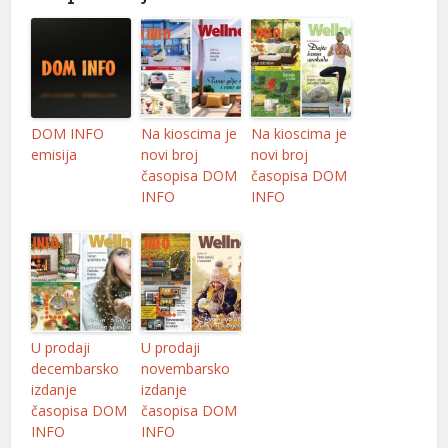
nel
nel
nel
ın al
DOM INFO
Na kioscima je
Na kioscima je
emisija
novi broj
novi broj
ın al
časopisa DOM
časopisa DOM
INFO
INFO
nel
nel
nel
nel
U prodaji
U prodaji
nel
decembarsko
novembarsko
izdanje
izdanje
nel
časopisa DOM
časopisa DOM
INFO
INFO
nel