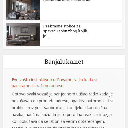
k
Prekrasne stolice za
spavaću sobu zbog kojih
je...
ın al
nel
Banjaluka.net
nel
Evo zašto instinktivno utišavamo radio kada se
nel
parkiramo ili tražimo adresu
nel
Gotovo svaki vozač je bar jednom utišao radio kada je
pokušavao da pronađe adresu, uparkira automobil ili se
nel
probije kroz gust saobraćaj. Iako djeluje kao obična
navika, naučnici kažu da je to prirodna reakcija mozga
nel
koji pokušava da se izbori sa većim opterećenjem.
nel