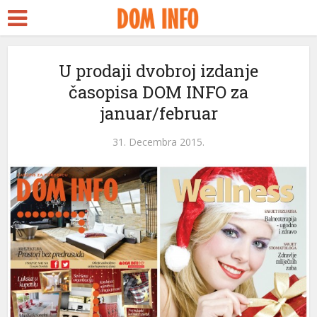
ort
U prodaji dvobroj izdanje
časopisa DOM INFO za
ms
januar/februar
nel
31. Decembra 2015.
nel
etleri
nel