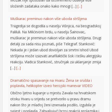
Mozak nije sposoban da istovremeno obavlja više
složenih zadataka onako kako mnogi […]
[...]
nel
nel
Muškarac preminuo nakon više uboda stršljena
Tragedija se dogodila u naselju Višnjica, na beogradskoj
nel
Paliluli. Na Milićevom brdu, u naselju Šainovac,
nel
muškarac je preminuo nakon više uboda stršljena. Drugi
detalji za sada nisu poznati, piše Telegraf. Stanković:
nel
Nekada je i jedan ubod dovoljan za smrtni ishod Ubod
stršljena može izazvati anafilaktički šok i tešku alergijsku
reakciju. Vladica Stanković, stručnjak za uklanjanje zmija
nel
[…]
[...]
nel
Dramatično spasavanje na Hvaru: Žena se srušila i
poplavila, helikopter izveo herojski manevar VIDEO
nel
Obično ljetno kupanje u mjestu Zavala na hrvatskom
nel
otoku Hvaru u srijedu se pretvorilo u pravu dramu
nakon što je mlađoj ženi iznenada pozlilo, izgubila je
nel
svijest i poplavila. Zahvaljujući brzoj reakciji prolaznika i