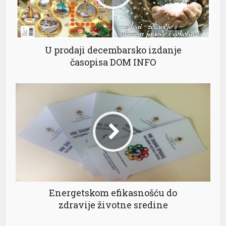
nel
nel
U prodaji decembarsko izdanje
časopisa DOM INFO
nel
nel
nel
nel
Energetskom efikasnošću do
zdravije životne sredine
nel