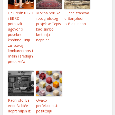
UniCredit u BiH
Moćna poruka
Cijene stanova
i EBRD
fotografskog
u Banjaluci
potpisali
projekta: Tepisi
otišle u nebo
ugovor o
kao simbol
posebnoj
kretanja
kreditnoj liniji
naprijed
za razvoj
konkurentnosti
malih i srednjih
preduzeća
Radni sto Ive
Ovako
Andrića biće
perfekcionisti
dopremljen iz
poslužuju