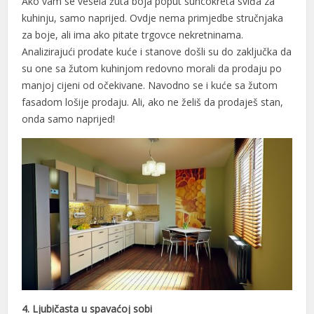
Ako vam se vesela žuta boja poput suncokreta sviđa za
kuhinju, samo naprijed. Ovdje nema primjedbe stručnjaka
za boje, ali ima ako pitate trgovce nekretninama.
Analizirajući prodate kuće i stanove došli su do zaključka da
su one sa žutom kuhinjom redovno morali da prodaju po
manjoj cijeni od očekivane. Navodno se i kuće sa žutom
fasadom lošije prodaju. Ali, ako ne želiš da prodaješ stan,
onda samo naprijed!
4. Ljubičasta u spavaćoj sobi