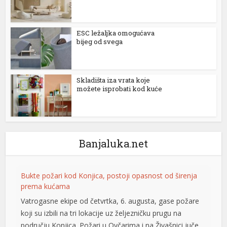
ESC ležaljka omogućava
bijeg od svega
Skladišta iza vrata koje
možete isprobati kod kuće
Banjaluka.net
Bukte požari kod Konjica, postoji opasnost od širenja
prema kućama
Vatrogasne ekipe od četvrtka, 6. augusta, gase požare
koji su izbili na tri lokacije uz željezničku prugu na
području Konjica. Požari u Ovčarima i na Živašnici juče