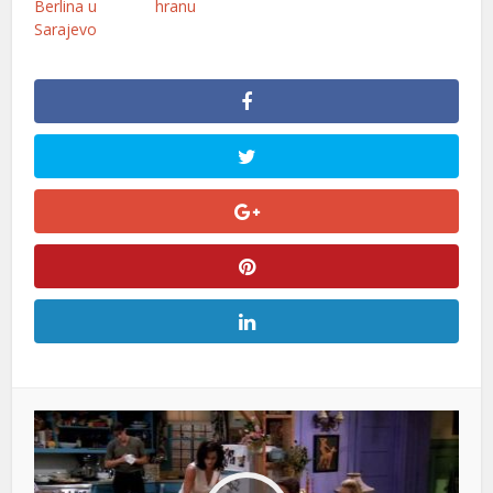
Berlina u
hranu
Sarajevo
ener