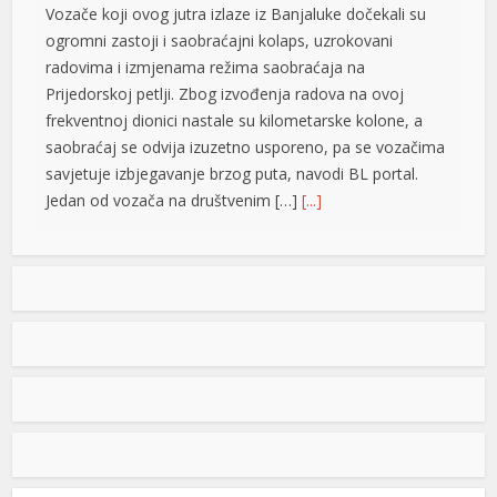
Vozače koji ovog jutra izlaze iz Banjaluke dočekali su
ogromni zastoji i saobraćajni kolaps, uzrokovani
radovima i izmjenama režima saobraćaja na
Prijedorskoj petlji. Zbog izvođenja radova na ovoj
frekventnoj dionici nastale su kilometarske kolone, a
saobraćaj se odvija izuzetno usporeno, pa se vozačima
savjetuje izbjegavanje brzog puta, navodi BL portal.
Jedan od vozača na društvenim […]
[...]
Pripremite kišobrane: Nakon vrelog dana stižu pljuskovi i
grmljavina
Stanovnike Republike Srpske i Bosne i Hercegovine
danas očekuje još jedan veoma topao ljetni dan, ali će
u poslijepodnevnim i večernjim časovima u pojedinim
krajevima kišobrani ipak biti potrebni. Prije podne
preovladavaće pretežno sunčano vrijeme, dok se sa
razvojem oblačnosti kasnije tokom dana lokalno
očekuju pljuskovi praćeni grmljavinom. Duvaće slab do