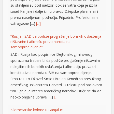
su stavljeni su pod nadzor, dok se vatra koja je izbila
iznad Kanjine i dalje širi u pravcu Džepske planine ali i
prema naseljenom području. Pripadnici Profesionalne
vatrogasne […]
[...]
”Rusija i SAD da podrže proglašenje bonskih ovlaštenja
ništavnim i afirmišu pravo naroda na
samoopredjeljenje”
SAD i Rusija kao potpisnice Dejtonskog mirovnog
sporazuma trebale bi da podrže proglašenje ništavnim
nelegitimnih bonskih ovlaštenja i afirmaciju prava tri
konstitutivna naroda u BiH na samoopredjeljenje.
Smatraju to Džozef Šmic i Brajan Kenedi sa prestižnog
američkog univerziteta Harvard. U tekstu pod naslovom
“BiH: gdje je interes američkog naroda?” ističe se da vid
neokolonijalne uprave […]
[...]
Kilometarske kolone u Banjaluci