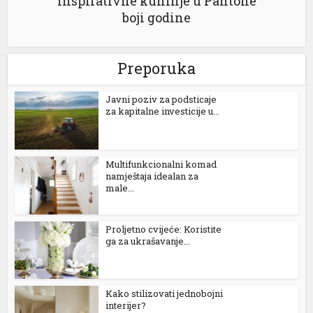
Inspirativne kuhinje u Pantone
boji godine
Preporuka
Јavni poziv za podsticaje
za kapitalne investicije u...
Multifunkcionalni komad
namještaja idealan za
male...
Proljetno cvijeće: Koristite
ga za ukrašavanje...
Kako stilizovati jednobojni
interijer?