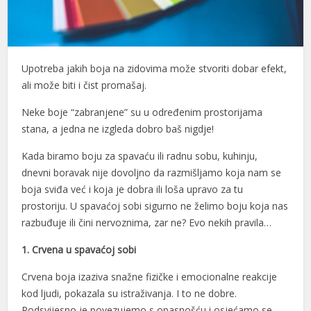
Upotreba jakih boja na zidovima može stvoriti dobar efekt,
ali može biti i čist promašaj.
Neke boje “zabranjene” su u određenim prostorijama
stana, a jedna ne izgleda dobro baš nigdje!
Kada biramo boju za spavaću ili radnu sobu, kuhinju,
dnevni boravak nije dovoljno da razmišljamo koja nam se
boja sviđa već i koja je dobra ili loša upravo za tu
prostoriju. U spavaćoj sobi sigurno ne želimo boju koja nas
razbuđuje ili čini nervoznima, zar ne? Evo nekih pravila…
1. Crvena u spavaćoj sobi
Crvena boja izaziva snažne fizičke i emocionalne reakcije
kod ljudi, pokazala su istraživanja. I to ne dobre.
Podsvijesno je povezujemo s opasnošću i osjećamo se