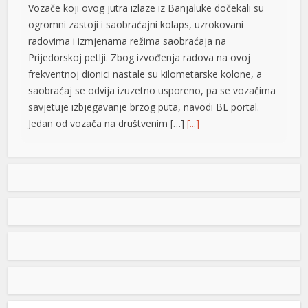
Vozače koji ovog jutra izlaze iz Banjaluke dočekali su
ogromni zastoji i saobraćajni kolaps, uzrokovani
radovima i izmjenama režima saobraćaja na
Prijedorskoj petlji. Zbog izvođenja radova na ovoj
frekventnoj dionici nastale su kilometarske kolone, a
saobraćaj se odvija izuzetno usporeno, pa se vozačima
savjetuje izbjegavanje brzog puta, navodi BL portal.
Jedan od vozača na društvenim […]
[...]
Pripremite kišobrane: Nakon vrelog dana stižu pljuskovi i
grmljavina
Stanovnike Republike Srpske i Bosne i Hercegovine
danas očekuje još jedan veoma topao ljetni dan, ali će
u poslijepodnevnim i večernjim časovima u pojedinim
krajevima kišobrani ipak biti potrebni. Prije podne
preovladavaće pretežno sunčano vrijeme, dok se sa
razvojem oblačnosti kasnije tokom dana lokalno
očekuju pljuskovi praćeni grmljavinom. Duvaće slab do
umjeren vjetar sjevernog i […]
[...]