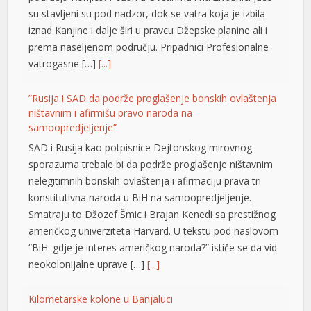
su stavljeni su pod nadzor, dok se vatra koja je izbila
iznad Kanjine i dalje širi u pravcu Džepske planine ali i
prema naseljenom području. Pripadnici Profesionalne
vatrogasne […]
[...]
”Rusija i SAD da podrže proglašenje bonskih ovlaštenja
ništavnim i afirmišu pravo naroda na
samoopredjeljenje”
SAD i Rusija kao potpisnice Dejtonskog mirovnog
sporazuma trebale bi da podrže proglašenje ništavnim
nelegitimnih bonskih ovlaštenja i afirmaciju prava tri
konstitutivna naroda u BiH na samoopredjeljenje.
Smatraju to Džozef Šmic i Brajan Kenedi sa prestižnog
američkog univerziteta Harvard. U tekstu pod naslovom
“BiH: gdje je interes američkog naroda?” ističe se da vid
neokolonijalne uprave […]
[...]
Kilometarske kolone u Banjaluci