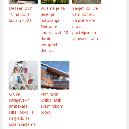
Dezeen-ovih
Vrijeme je za
Savjeti koji će
10 najboljih
jesenja
vam pomoći
kuća u 2021
putovanja:
da izaberete
Nemojte
pravu
zaobići ovih 10
posteljinu za
divnih
spavaću sobu
evropskih
dvoraca
Grupa
Planinska
sarajevskih
koliba nalik
arhitekata
svemirskom
Filter osvojila
brodu
nagradu za
dizajn sistema