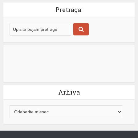
Pretraga:
 büyüsü
Arhiva
iş