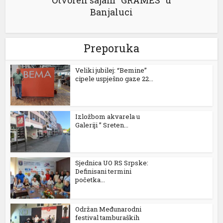
Otvoren sajam “GRAMES” u
Banjaluci
Preporuka
Veliki jubilej: “Bemine”
cipele uspješno gaze 22...
Izložbom akvarela u
Galeriji ” Sreten...
Sjednica UO RS Srpske:
Definisani termini
početka...
Održan Međunarodni
festival tamburaških