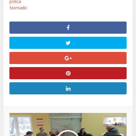
polica
Nomadic