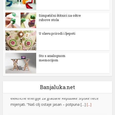
nk panel
Simpatični štitnici za oštre
nk panel
rubove stola
nk panel
U slavu prirodi i ljepoti
nk panel
nk panel
Sto s analognom
nk panel
memorijom
nk panel
nk panel
Banjaluka.net
nk panel
nk panel
Stevandić: Male opštine rađaju velike ljude, nastavljamo
nk panel
da ulažemo u njihov razvoj