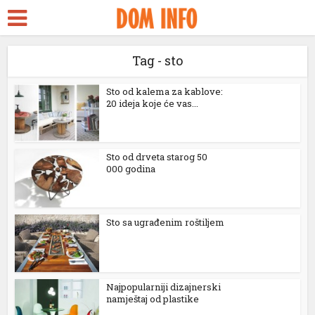
a Escort
Seks
Tag - sto
streams
Sto od kalema za kablove:
20 ideja koje će vas...
nk panel
nk panel
Sto od drveta starog 50
000 godina
nk paketleri
nk
Sto sa ugrađenim roštiljem
nk
nk
nk
Najpopularniji dizajnerski
namještaj od plastike
nk