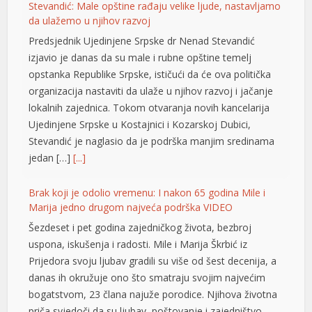
Predsjednik Ujedinjene Srpske dr Nenad Stevandić
nk panel
izjavio je danas da su male i rubne opštine temelj
nk panel
opstanka Republike Srpske, ističući da će ova politička
organizacija nastaviti da ulaže u njihov razvoj i jačanje
nk panel
lokalnih zajednica. Tokom otvaranja novih kancelarija
Ujedinjene Srpske u Kostajnici i Kozarskoj Dubici,
nk panel
Stevandić je naglasio da je podrška manjim sredinama
nk panel
jedan […]
[...]
nk satın al
Brak koji je odolio vremenu: I nakon 65 godina Mile i
Marija jedno drugom najveća podrška VIDEO
nk satın al
Šezdeset i pet godina zajedničkog života, bezbroj
nk panel
uspona, iskušenja i radosti. Mile i Marija Škrbić iz
Prijedora svoju ljubav gradili su više od šest decenija, a
nk panel
danas ih okružuje ono što smatraju svojim najvećim
nk panel
bogatstvom, 23 člana najuže porodice. Njihova životna
priča svjedoči da su ljubav, poštovanje i zajedništvo
nk panel
vrijednosti koje traju cijeli život. Ovo […]
[...]
nk panel