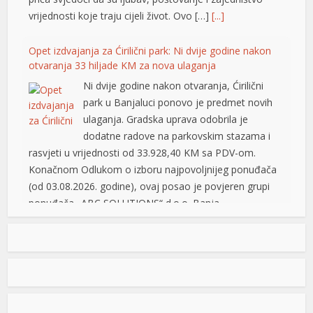
Opet izdvajanja za Ćirilični park: Ni dvije godine nakon
nk panel
otvaranja 33 hiljade KM za nova ulaganja
Ni dvije godine nakon otvaranja, Ćirilični
nk panel
park u Banjaluci ponovo je predmet novih
nk panel
ulaganja. Gradska uprava odobrila je
dodatne radove na parkovskim stazama i
nk panel
rasvjeti u vrijednosti od 33.928,40 KM sa PDV-om.
Konačnom Odlukom o izboru najpovoljnijeg ponuđača
nk panel
(od 03.08.2026. godine), ovaj posao je povjeren grupi
nk panel
ponuđača „ABC SOLUTIONS“ d.o.o. Banja
Luka i „Kozaraputevi“ d.o.o. Banja Luka, firmama koje
nk panel
[…]
[...]
nk panel
Preminuo Drago Galić: Euroherc se oprašta od jednog
nk panel
od svojih osnivača
nk panel
U 73. godini preminuo je Drago Galić iz
Širokog Brijega, jedan od osnivača
nk panel
Euroherca te dugogodišnji rukovodioca u