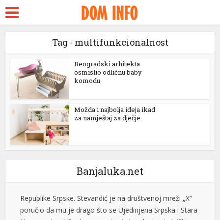
ra Escort
 Seks
Tag - multifunkcionalnost
dy
kstreams
Beogradski arhitekta
osmislio odličnu baby
komodu
link panel
Stevandić iz manastira Draževina: Naš narod treba da
se oboži, umnoži, da bude jak i obrazovan
link panel
Možda i najbolja ideja ikad
Predsjednik Ujedinjene Srpske Nenad Stevandić posjetio
za namještaj za dječje...
link paketleri
je manastir Draževina, odakle je uputio poruku o
značaju vjere, porodice i obrazovanja za budućnost
link
Republike Srpske. Stevandić je na društvenoj mreži „X“
link
poručio da mu je drago što se Ujedinjena Srpska i Stara
Banjaluka.net
Hercegovina drže dogovora i ostaju odani zajedničkim
link
vrijednostima. „Drago mi je da se mi iz […]
[...]
link
Bukte požari kod Konjica, postoji opasnost od širenja
link panel
prema kućama