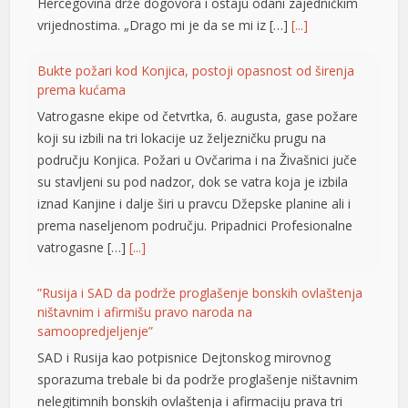
Vatrogasne ekipe od četvrtka, 6. augusta, gase požare
link panel
koji su izbili na tri lokacije uz željezničku prugu na
link panel
području Konjica. Požari u Ovčarima i na Živašnici juče
su stavljeni su pod nadzor, dok se vatra koja je izbila
link panel
iznad Kanjine i dalje širi u pravcu Džepske planine ali i
prema naseljenom području. Pripadnici Profesionalne
link panel
vatrogasne […]
[...]
link panel
”Rusija i SAD da podrže proglašenje bonskih ovlaštenja
link panel
ništavnim i afirmišu pravo naroda na
samoopredjeljenje”
link panel
SAD i Rusija kao potpisnice Dejtonskog mirovnog
link panel
sporazuma trebale bi da podrže proglašenje ništavnim
nelegitimnih bonskih ovlaštenja i afirmaciju prava tri
link panel
konstitutivna naroda u BiH na samoopredjeljenje.
link panel
Smatraju to Džozef Šmic i Brajan Kenedi sa prestižnog
američkog univerziteta Harvard. U tekstu pod naslovom
link panel
“BiH: gdje je interes američkog naroda?” ističe se da vid