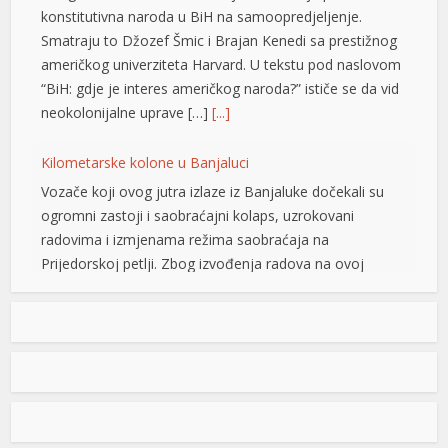
neokolonijalne uprave […]
[...]
link panel
link panel
Kilometarske kolone u Banjaluci
Vozače koji ovog jutra izlaze iz Banjaluke dočekali su
link panel
ogromni zastoji i saobraćajni kolaps, uzrokovani
ink satın al
radovima i izmjenama režima saobraćaja na
Prijedorskoj petlji. Zbog izvođenja radova na ovoj
ink satın al
frekventnoj dionici nastale su kilometarske kolone, a
link panel
saobraćaj se odvija izuzetno usporeno, pa se vozačima
savjetuje izbjegavanje brzog puta, navodi BL portal.
link panel
Jedan od vozača na društvenim […]
[...]
link panel
Pripremite kišobrane: Nakon vrelog dana stižu pljuskovi i
link panel
grmljavina
Stanovnike Republike Srpske i Bosne i Hercegovine
link panel
danas očekuje još jedan veoma topao ljetni dan, ali će
link panel
u poslijepodnevnim i večernjim časovima u pojedinim
krajevima kišobrani ipak biti potrebni. Prije podne
link panel