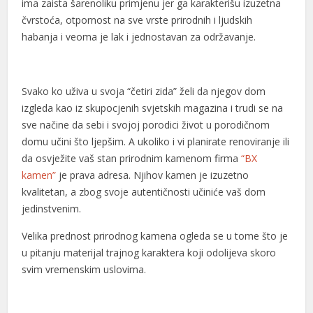
ima zaista šarenoliku primjenu jer ga karakterišu izuzetna
čvrstoća, otpornost na sve vrste prirodnih i ljudskih
habanja i veoma je lak i jednostavan za održavanje.
Svako ko uživa u svoja “četiri zida” želi da njegov dom
izgleda kao iz skupocjenih svjetskih magazina i trudi se na
sve načine da sebi i svojoj porodici život u porodičnom
domu učini što ljepšim. A ukoliko i vi planirate renoviranje ili
da osvježite vaš stan prirodnim kamenom firma
“BX
kamen”
je prava adresa. Njihov kamen je izuzetno
kvalitetan, a zbog svoje autentičnosti učiniće vaš dom
jedinstvenim.
Velika prednost prirodnog kamena ogleda se u tome što je
u pitanju materijal trajnog karaktera koji odolijeva skoro
svim vremenskim uslovima.