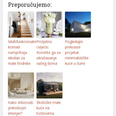
Preporučujemo:
Multifunkcionalni
Proljetno
Pogledajte
komad
cvijeće:
prekrasni
namještaja
Koristite ga za
projekat
idealan za
ukrašavanje
minimalističke
male hodnike
vašeg doma
kuće u šumi
Kako stilizovati
Ekološke male
jednobojni
kuće na
interijer?
točkovima