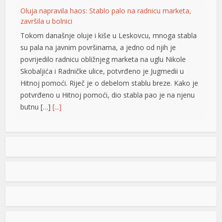
Oluja napravila haos: Stablo palo na radnicu marketa,
završila u bolnici
Tokom današnje oluje i kiše u Leskovcu, mnoga stabla
su pala na javnim površinama, a jedno od njih je
povrijedilo radnicu obližnjeg marketa na uglu Nikole
Skobaljića i Radničke ulice, potvrđeno je Jugmedii u
Hitnoj pomoći. Riječ je o debelom stablu breze. Kako je
potvrđeno u Hitnoj pomoći, dio stabla pao je na njenu
butnu […]
[...]
Snimak s Jadrana izazvao bijes javnosti: Muškarac džet
skijem ometao avione koji su gasili požar
Snimak s Kraljičine plaže u Ninu izazvao je
brojne reakcije nakon što je zabilježeno
kako osoba na džet skiju prilazi
protivpožarnim avionima koji su uzimali
u
vodu za gašenje požara. Poznati hrvatski preduzetnik
Davorin Stetner objavio je snimak na društvenim
u