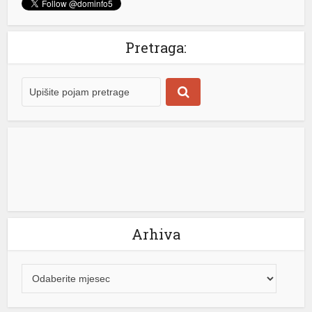
 shortener
Pretraga:
Arhiva