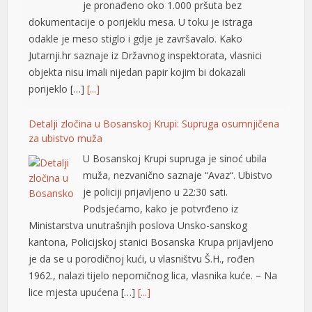
je pronađeno oko 1.000 pršuta bez
dokumentacije o porijeklu mesa. U toku je istraga
odakle je meso stiglo i gdje je završavalo. Kako
Jutarnji.hr saznaje iz Državnog inspektorata, vlasnici
objekta nisu imali nijedan papir kojim bi dokazali
porijeklo […]
[...]
Detalji zločina u Bosanskoj Krupi: Supruga osumnjičena
za ubistvo muža
U Bosanskoj Krupi supruga je sinoć ubila
muža, nezvanično saznaje “Avaz“. Ubistvo
je policiji prijavljeno u 22:30 sati.
Podsjećamo, kako je potvrđeno iz
Ministarstva unutrašnjih poslova Unsko-sanskog
kantona, Policijskoj stanici Bosanska Krupa prijavljeno
je da se u porodičnoj kući, u vlasništvu Š.H., rođen
1962., nalazi tijelo nepomičnog lica, vlasnika kuće. – Na
lice mjesta upućena […]
[...]