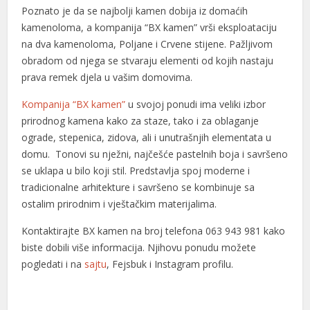
Poznato je da se najbolji kamen dobija iz domaćih
kamenoloma, a kompanija “BX kamen” vrši eksploataciju
na dva kamenoloma, Poljane i Crvene stijene. Pažljivom
obradom od njega se stvaraju elementi od kojih nastaju
prava remek djela u vašim domovima.
Kompanija “BX kamen”
u svojoj ponudi ima veliki izbor
prirodnog kamena kako za staze, tako i za oblaganje
ograde, stepenica, zidova, ali i unutrašnjih elementata u
domu. Tonovi su nježni, najčešće pastelnih boja i savršeno
se uklapa u bilo koji stil. Predstavlja spoj moderne i
tradicionalne arhitekture i savršeno se kombinuje sa
ostalim prirodnim i vještačkim materijalima.
Kontaktirajte BX kamen na broj telefona 063 943 981 kako
biste dobili više informacija. Njihovu ponudu možete
pogledati i na
sajtu
, Fejsbuk i Instagram profilu.