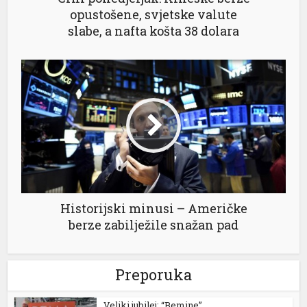
opustošene, svjetske valute
slabe, a nafta košta 38 dolara
el
el
el
el
Historijski minusi – Američke
berze zabilježile snažan pad
el
el
Preporuka
Veliki jubilej: “Bemine”