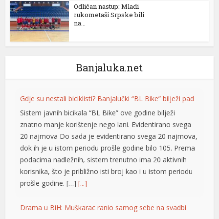
Odličan nastup: Mladi
rukometaši Srpske bili
el
na...
el
el
Banjaluka.net
el
el
Gdje su nestali biciklisti? Banjalučki “BL Bike” bilježi pad
Sistem javnih bicikala “BL Bike” ove godine bilježi
znatno manje korištenje nego lani. Evidentirano svega
el
20 najmova Do sada je evidentirano svega 20 najmova,
dok ih je u istom periodu prošle godine bilo 105. Prema
el
podacima nadležnih, sistem trenutno ima 20 aktivnih
el
korisnika, što je približno isti broj kao i u istom periodu
prošle godine. […]
[...]
el
Drama u BiH: Muškarac ranio samog sebe na svadbi
el