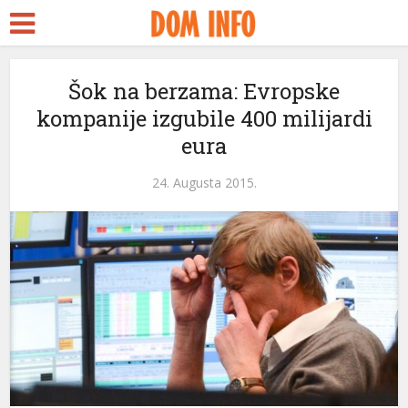
rt
Šok na berzama: Evropske
kompanije izgubile 400 milijardi
s
eura
el
24. Augusta 2015.
el
tleri
el