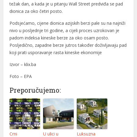
el
težak dan, a kada je u pitanju Wall Street predviđa se pad
dionica za oko četiri posto.
el
Podsjećamo, cijene dionica azijskih berzi pale su na najniži
el
nivo u posljednje tri godine, a cijeli proces uzrokovan je
padom indeksa kineske berze za oko osam posto.
n al
Posljedično, zapadne berze jutros također doživljavaju pad
n al
koji prati usporavanje rasta kineske ekonomije
el
Izvor – klix.ba
el
Foto – EPA
el
Preporučujemo:
el
el
el
Crni
U ulici u
Luksuzna
el