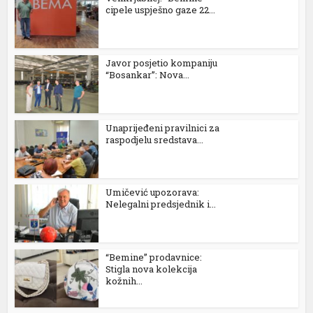
cipele uspješno gaze 22...
Javor posjetio kompaniju
“Bosankar”: Nova...
n al
Unaprijeđeni pravilnici za
raspodjelu sredstava...
el
el
Umičević upozorava:
el
Nelegalni predsjednik i...
el
el
“Bemine” prodavnice:
Stigla nova kolekcija
kožnih...
el
el