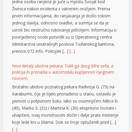
Jedna osoba ranjena je juče u mjestu Svojat kod
el
Živinica nakon incidenta s vatrenim oružjem. Prema
prvim informacijama, do ranjavanja je došlo tokom
el
jednog slavlja, odnosno svadbe, a sumnja se da je
el
uzrok bio nestručno rukovanje pištoljem. Informaciju o
povrijeđenoj osobi potvrdili su iz Operativnog centra
el
Ministarstva unutrašnjih poslova Tuzlanskog kantona,
el
prenosi 072 info. Policijski […]
[...]
el
Novi detalji ubistva pekara: Tukli ga zbog šifre sefa, a
policija ih pronašla u automobilu kupljenom njegovim
n al
novcem
el
Brutalno ubistvo poznatog pekara Radivoja G. (73) na
Karaburmi, čije je tijelo pronađeno u stanu, ostavilo je
el
javnost u potpunom šoku. Iako su osumnjičeni Milica Đ.
(40), Marko S. (32) i Martina K. (30) ekspresno locirani i
el
uhapšeni, ovaj monstruozni zločin i dalje prate misterije
el
koje lede krv u žilama. Dok se troje optuženih pred […]
[...]
el