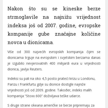
el
Nakon što su se kineske berze
strmoglavile na najnižu vrijednost
el
indeksa još od 2007. godine, evropske
el
kompanije gube značajne količine
el
novca u dionicama.
el
Više od 300 najvećih evropskih kompanija čijim se
el
dionicama trguje na evropskim i svjetskim berzama danas
je izgubilo nevjerovatnih 400 milijardi eura u vrijednosti
el
dionica, javlja Reuters.
el
Indeksi su pali na oko 4,5 posto prateći krizu u Londonu,
el
Parizu i Frankfurtu gdje su dionice dostigle najniže
vrijednosti još od 2009. godine. Također, indeks malih
el
kompanija “Stoxx 600” doživljava teške udarce.
el
S druge strane okeana američke se berze pripremaju za