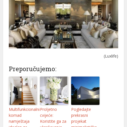
(Luxlife)
Preporučujemo:
Multifunkcionalni
Proljetno
Pogledajte
komad
cvijeće:
prekrasni
namještaja
Koristite ga za
projekat