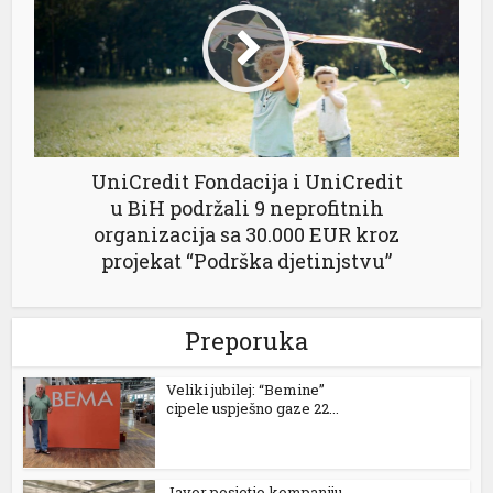
UniCredit Fondacija i UniCredit
u BiH podržali 9 neprofitnih
organizacija sa 30.000 EUR kroz
projekat “Podrška djetinjstvu”
Preporuka
Veliki jubilej: “Bemine”
cipele uspješno gaze 22...
Javor posjetio kompaniju