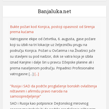
Banjaluka.net
Bukte požari kod Konjica, postoji opasnost od širenja
prema kućama
Vatrogasne ekipe od četvrtka, 6. augusta, gase požare
koji su izbili na tri lokacije uz željezničku prugu na
području Konjica. Požari u Ovčarima i na Živašnici juče
su stavljeni su pod nadzor, dok se vatra koja je izbila
iznad Kanjine i dalje širi u pravcu Džepske planine ali i
prema naseljenom području. Pripadnici Profesionalne
vatrogasne […]
[...]
”Rusija i SAD da podrže proglašenje bonskih ovlaštenja
ništavnim i afirmišu pravo naroda na
samoopredjeljenje”
SAD i Rusija kao potpisnice Dejtonskog mirovnog