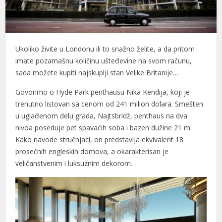
Ukoliko živite u Londonu ili to snažno želite, a da pritom
imate pozamašnu količinu ušteđevine na svom računu,
sada možete kupiti najskuplji stan Velike Britanije…
Govorimo o Hyde Park penthausu Nika Kendija, koji je
trenutno listovan sa cenom od 241 milion dolara. Smešten
u uglađenom delu grada, Najtsbridž, penthaus na dva
nivoa poseduje pet spavaćih soba i bazen dužine 21 m.
Kako navode stručnjaci, on predstavlja ekvivalent 18
prosečnih engleskih domova, a okarakterisan je
veličanstvenim i luksuznim dekorom.