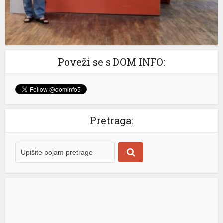
vrijednostima. „Drago mi je da se mi iz […]
[...]
shortener
Poveži se s DOM INFO:
Pretraga: