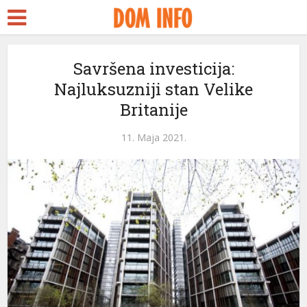
Savršena investicija:
Najluksuzniji stan Velike
Britanije
11. Maja 2021.
i