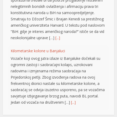
sporazuma trebale bi da podrže proglašenje ništavnim
nelegitimnih bonskih ovlaštenja i afirmaciju prava tri
konstitutivna naroda u BiH na samoopredjeljenje.
Smatraju to Džozef Šmic i Brajan Kenedi sa prestižnog
američkog univerziteta Harvard. U tekstu pod naslovom
“BiH: gdje je interes američkog naroda?” ističe se da vid
neokolonijalne uprave […]
[...]
Kilometarske kolone u Banjaluci
Vozače koji ovog jutra izlaze iz Banjaluke dočekali su
ogromni zastoji i saobraćajni kolaps, uzrokovani
radovima i izmjenama režima saobraćaja na
Prijedorskoj petlji. Zbog izvođenja radova na ovoj
frekventnoj dionici nastale su kilometarske kolone, a
saobraćaj se odvija izuzetno usporeno, pa se vozačima
savjetuje izbjegavanje brzog puta, navodi BL portal.
Jedan od vozača na društvenim […]
[...]
Pripremite kišobrane: Nakon vrelog dana stižu pljuskovi i