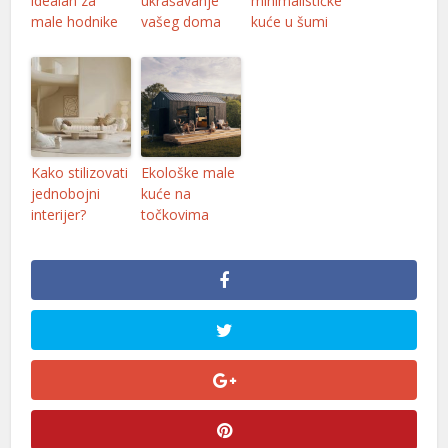
idealan za
ukrašavanje
minimalističke
male hodnike
vašeg doma
kuće u šumi
Kako stilizovati
Ekološke male
jednobojni
kuće na
interijer?
točkovima