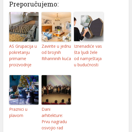
Preporučujemo:
AS Grupacija u
Zavirite u jednu
Iznenadiće vas
pokretanju
od brojnih
šta ljudi žele
primarne
Rihanninih kuća
od namještaja
proizvodnje
u budućnosti
Praznici u
Dani
plavom
arhitekture:
Prvu nagradu
osvojio rad