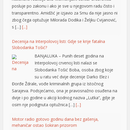
posluje po zakonu i ako je sve u njegovom radu čisto i
transparentno. Amidžić je izjavio za Srnu da nije jasno ni
zbog čega optužuje Milorada Dodika i Željku Cvijanović,
s […]
[...]
Decenija na Interpolovoj listi: Gdje se krije fatalna
Slobodanka Tošić?
BANjALUKA – Punih deset godina na
Interpolovoj crvenoj listi nalazi se
Slobodanka Tošić Boba, osoba zbog koje
al
su u ratu već dvije decenije Darko Elez i
Đorđe Ždrale, vođe kriminalnih grupa iz Istočnog
Sarajeva. Podsjećamo, ona je pravosnažno osuđena na
dvije i po godine u akciji kodnog naziva „Lutka“, gdje je
osim nje podignuta optužnica […]
[...]
Motor radio gotovo godinu dana bez gašenja,
mehaničar ostao šokiran prizorom