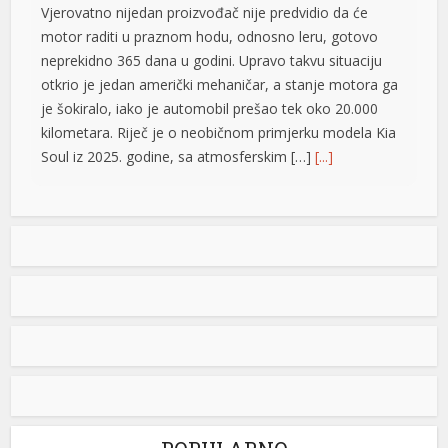
Vjerovatno nijedan proizvođač nije predvidio da će
motor raditi u praznom hodu, odnosno leru, gotovo
neprekidno 365 dana u godini. Upravo takvu situaciju
otkrio je jedan američki mehaničar, a stanje motora ga
je šokiralo, iako je automobil prešao tek oko 20.000
kilometara. Riječ je o neobičnom primjerku modela Kia
Soul iz 2025. godine, sa atmosferskim […]
[...]
Rad objavljen u Harvardovom pravnom časopisu: Visoki
predstavnik nema ovlaštenja da donosi zakone u BiH
t
Visoki predstavnik u BiH nije nikad bio ovlašten da
t
donosi zakone, ni prema Povelji UN, ni po Ustavu BiH
niti prema ostalim pravni dokumentima koji priznaju
pravo na samoopredjeljenje, stoga, su ništavni svi akti
koje je nametao, pozivajući se na takozvana bonska
ovlaštenja, navodi se u tekstu čiji su autori Džozef Šmic
i Brajan Kenedi […]
[...]
POPULARNO