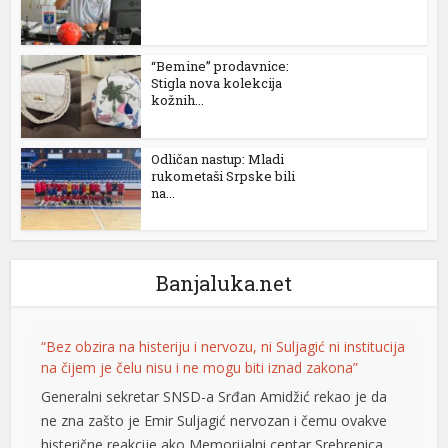
“Bemine” prodavnice:
Stigla nova kolekcija
kožnih...
Odličan nastup: Mladi
rukometaši Srpske bili
na...
Banjaluka.net
“Bez obzira na histeriju i nervozu, ni Suljagić ni institucija
na čijem je čelu nisu i ne mogu biti iznad zakona”
Generalni sekretar SNSD-a Srđan Amidžić rekao je da
ne zna zašto je Emir Suljagić nervozan i čemu ovakve
histerične reakcije ako Memorijalni centar Srebrenica