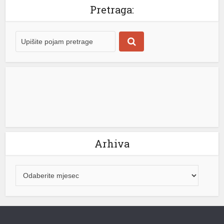
Pretraga:
su
su
Arhiva