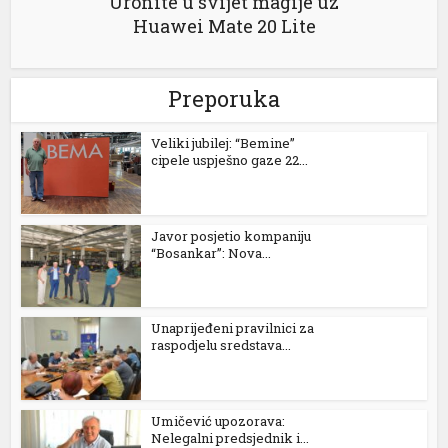
Uronite u svijet magije uz
Huawei Mate 20 Lite
Preporuka
Veliki jubilej: “Bemine”
cipele uspješno gaze 22...
al
Javor posjetio kompaniju
“Bosankar”: Nova...
Unaprijeđeni pravilnici za
raspodjelu sredstava...
Umičević upozorava:
Nelegalni predsjednik i...