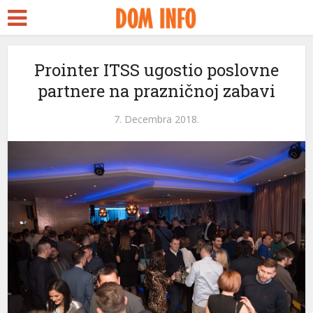
Prointer ITSS ugostio poslovne
partnere na prazničnoj zabavi
7. Decembra 2018.
eri