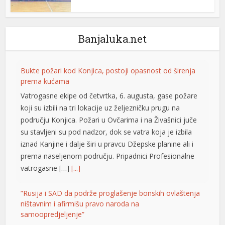
el
Banjaluka.net
el
el
Bukte požari kod Konjica, postoji opasnost od širenja
el
prema kućama
Vatrogasne ekipe od četvrtka, 6. augusta, gase požare
el
koji su izbili na tri lokacije uz željezničku prugu na
području Konjica. Požari u Ovčarima i na Živašnici juče
su stavljeni su pod nadzor, dok se vatra koja je izbila
el
iznad Kanjine i dalje širi u pravcu Džepske planine ali i
el
prema naseljenom području. Pripadnici Profesionalne
vatrogasne […]
[...]
el
”Rusija i SAD da podrže proglašenje bonskih ovlaštenja
el
ništavnim i afirmišu pravo naroda na
el
samoopredjeljenje”