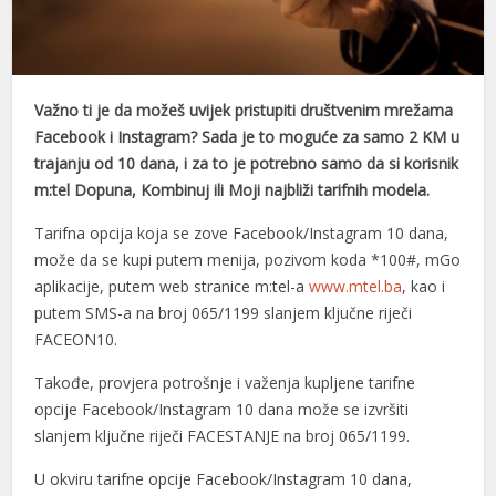
el
el
Važno ti je da možeš uvijek pristupiti društvenim mrežama
el
Facebook i Instagram? Sada je to moguće za samo 2 KM u
trajanju od 10 dana, i za to je potrebno samo da si korisnik
el
m:tel Dopuna, Kombinuj ili Moji najbliži tarifnih modela.
el
Tarifna opcija koja se zove Facebook/Instagram 10 dana,
el
može da se kupi putem menija, pozivom koda *100#, mGo
aplikacije, putem web stranice m:tel-a
www.mtel.ba
, kao i
el
putem SMS-a na broj 065/1199 slanjem ključne riječi
el
FACEON10.
el
Takođe, provjera potrošnje i važenja kupljene tarifne
opcije Facebook/Instagram 10 dana može se izvršiti
el
slanjem ključne riječi FACESTANJE na broj 065/1199.
el
U okviru tarifne opcije Facebook/Instagram 10 dana,