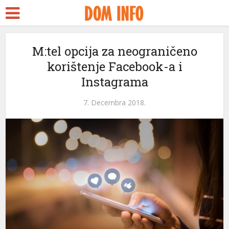
t
M:tel opcija za neograničeno
korištenje Facebook-a i
s
Instagrama
el
7. Decembra 2018.
el
tleri
el