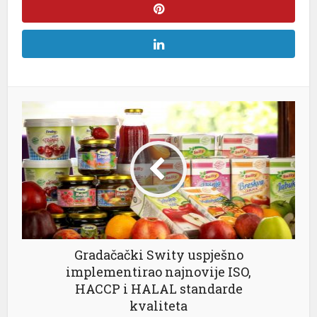
el
el
el
el
el
Gradačački Swity uspješno
el
implementirao najnovije ISO,
el
HACCP i HALAL standarde
kvaliteta