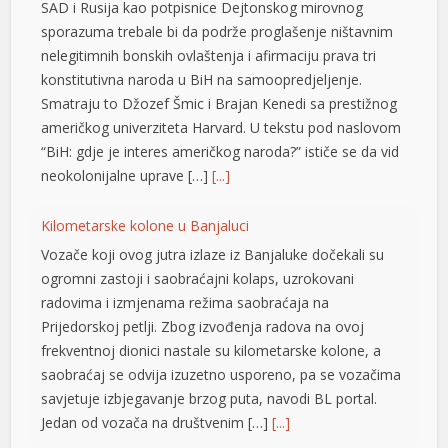
SAD i Rusija kao potpisnice Dejtonskog mirovnog
el
sporazuma trebale bi da podrže proglašenje ništavnim
el
nelegitimnih bonskih ovlaštenja i afirmaciju prava tri
konstitutivna naroda u BiH na samoopredjeljenje.
el
Smatraju to Džozef Šmic i Brajan Kenedi sa prestižnog
američkog univerziteta Harvard. U tekstu pod naslovom
el
“BiH: gdje je interes američkog naroda?” ističe se da vid
el
neokolonijalne uprave […]
[...]
el
Kilometarske kolone u Banjaluci
n al
Vozače koji ovog jutra izlaze iz Banjaluke dočekali su
ogromni zastoji i saobraćajni kolaps, uzrokovani
el
radovima i izmjenama režima saobraćaja na
Prijedorskoj petlji. Zbog izvođenja radova na ovoj
el
frekventnoj dionici nastale su kilometarske kolone, a
el
saobraćaj se odvija izuzetno usporeno, pa se vozačima
savjetuje izbjegavanje brzog puta, navodi BL portal.
el
Jedan od vozača na društvenim […]
[...]
el