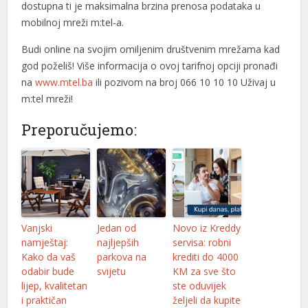
dostupna ti je maksimalna brzina prenosa podataka u
el
mobilnoj mreži m:tel-a.
el
Budi online na svojim omiljenim društvenim mrežama kad
el
god poželiš! Više informacija o ovoj tarifnoj opciji pronađi
na
www.mtel.ba
ili pozivom na broj 066 10 10 10 Uživaj u
n al
m:tel mreži!
n al
Preporučujemo:
el
el
el
el
Vanjski
Jedan od
Novo iz Kreddy
namještaj:
najljepših
servisa: robni
el
Kako da vaš
parkova na
krediti do 4000
odabir bude
svijetu
KM za sve što
el
lijep, kvalitetan
ste oduvijek
i praktičan
željeli da kupite
el