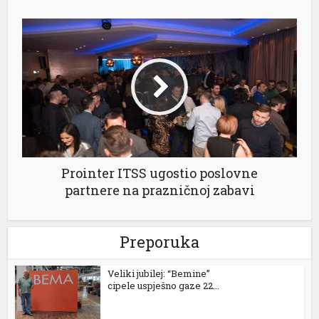
el
el
el
el
Prointer ITSS ugostio poslovne
partnere na prazničnoj zabavi
Preporuka
el
el
Veliki jubilej: “Bemine”
cipele uspješno gaze 22...