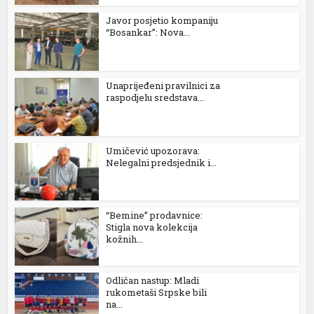
Javor posjetio kompaniju
“Bosankar”: Nova...
Unaprijeđeni pravilnici za
raspodjelu sredstava...
n al
el
Umičević upozorava:
Nelegalni predsjednik i...
el
el
“Bemine” prodavnice:
Stigla nova kolekcija
el
kožnih...
el
Odličan nastup: Mladi
el
rukometaši Srpske bili
na...
el