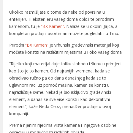
Ukoliko razmišljate o tome da neke od površina u
enterijeru ili eksterijeru vašeg doma obložite prirodnim
kamenom, tu je
“BX Kamen”.
Nalaze se u okolini Jajca, a
kompletan prodajni asortiman možete pogledati i u Trnu.
Prirodni
“BX Kamen”
je vrhunski građevinski materijal koji
možete koristiti na različitim mjestima u i oko vašeg doma.
“Rijetko koji materijal daje toliku slobodu i širinu u primjeni
kao što je to kamen. Od najranijih vremena, kada se
obrađivao ručno pa do dana današnjeg kada se to
uglavnom radi uz pomoć mašina, kamen se koristi u
najrazličitije svrhe. Nekad je bio isključivo građevinski
element, a danas se sve vise koristi i kao dekorativni
element”, kaže Neda Oroz, menadžer prodaje u ovoj
kompaniji.
Prema njenim riječima vrsta kamena i njegove osobine
određuju i mogućnosti različitih obrada.