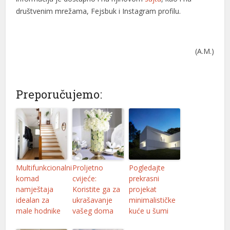
društvenim mrežama, Fejsbuk i Instagram profilu.
(A.M.)
Preporučujemo:
Multifunkcionalni
Proljetno
Pogledajte
komad
cvijeće:
prekrasni
namještaja
Koristite ga za
projekat
idealan za
ukrašavanje
minimalističke
male hodnike
vašeg doma
kuće u šumi