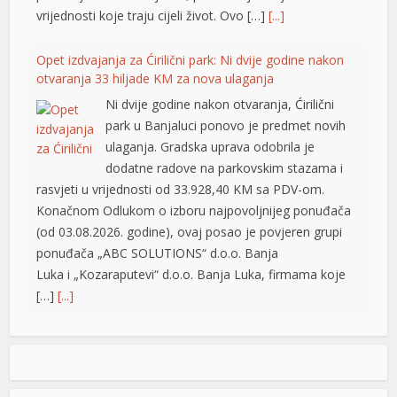
vrijednosti koje traju cijeli život. Ovo […]
[...]
Opet izdvajanja za Ćirilični park: Ni dvije godine nakon
otvaranja 33 hiljade KM za nova ulaganja
Ni dvije godine nakon otvaranja, Ćirilični
park u Banjaluci ponovo je predmet novih
ulaganja. Gradska uprava odobrila je
dodatne radove na parkovskim stazama i
rasvjeti u vrijednosti od 33.928,40 KM sa PDV-om.
Konačnom Odlukom o izboru najpovoljnijeg ponuđača
(od 03.08.2026. godine), ovaj posao je povjeren grupi
ponuđača „ABC SOLUTIONS“ d.o.o. Banja
Luka i „Kozaraputevi“ d.o.o. Banja Luka, firmama koje
[…]
[...]
hortener
Preminuo Drago Galić: Euroherc se oprašta od jednog
od svojih osnivača
U 73. godini preminuo je Drago Galić iz