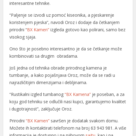
interesantne tehnike.
“Paljenje se izvodi uz pomoć kiseonika, a pjeskarenje
koristenjem pjeska”, navodi Oroz i dodaje da četkanjem
prirodni “
BX Kamen”
izgleda gotovo kao polirani, samo bez
visokog sjaja.
Ono što je posebno interesantno je da se četkanje može
kombinovati sa drugim obradama.
Još jedna od tehnika obrade prirodnog kamena je
tumbanje, a kako pojašnjava Oroz, može da se radi u
najrazličitijim dimenzijama i debljinama.
“Rustikalni izgled tumbanog
“BX Kamena”
je poseban, a za
koju god tehniku se odlučili nasi kupci, garantujemo kvalitet
i dugotrajnost”, zaključuje Oroz.
Prirodni
“BX Kamen”
savršen je dodatak svakom domu.
Možete ih kontaktirati telefonom na broj 63 943 981. A više
informacija je dostupno i na njihovom
sajtu
, kao i na