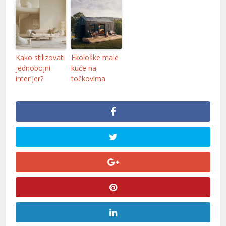
Kako stilizovati
Ekološke male
jednobojni
kuće na
interijer?
točkovima