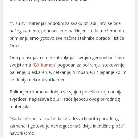
“Nisu svi materijali podobni za svaku obradu. Što se tiče
našeg kamena, ponosni smo na činjenicu da možemo da
primjenjujemo gotovo sve načine i tehnike obrade”, ističe
Oroz.
Ona pojašnjava da je zahvaljujući svojim geomehaničkim
svojstvima
“BX Kamen”
pogodan za poliranje, stokovanje,
paljenje, pjeskarenje, četkanje, tumbanje, i cijepanje kojim
se dobija dekorativni kamen.
Poliranjem kamena dobija se sjajna površina koja odbija
svjetlost, naglašava boju i ističe ljepotu ovog prirodnog
materijala.
“Kada se ispolira može da se vidi sva ljepota prirodnog
kamena, i gotovo je nemoguće naći dvije identične ploče”,
navodi Oroz.