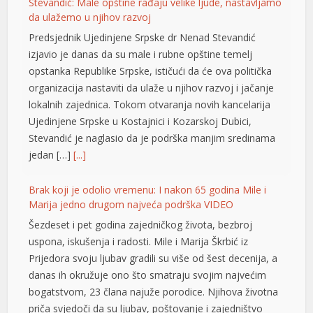
Stevandić: Male opštine rađaju velike ljude, nastavljamo
da ulažemo u njihov razvoj
Predsjednik Ujedinjene Srpske dr Nenad Stevandić
izjavio je danas da su male i rubne opštine temelj
opstanka Republike Srpske, ističući da će ova politička
organizacija nastaviti da ulaže u njihov razvoj i jačanje
lokalnih zajednica. Tokom otvaranja novih kancelarija
Ujedinjene Srpske u Kostajnici i Kozarskoj Dubici,
Stevandić je naglasio da je podrška manjim sredinama
jedan […]
[...]
Brak koji je odolio vremenu: I nakon 65 godina Mile i
Marija jedno drugom najveća podrška VIDEO
Šezdeset i pet godina zajedničkog života, bezbroj
uspona, iskušenja i radosti. Mile i Marija Škrbić iz
Prijedora svoju ljubav gradili su više od šest decenija, a
danas ih okružuje ono što smatraju svojim najvećim
bogatstvom, 23 člana najuže porodice. Njihova životna
priča svjedoči da su ljubav, poštovanje i zajedništvo