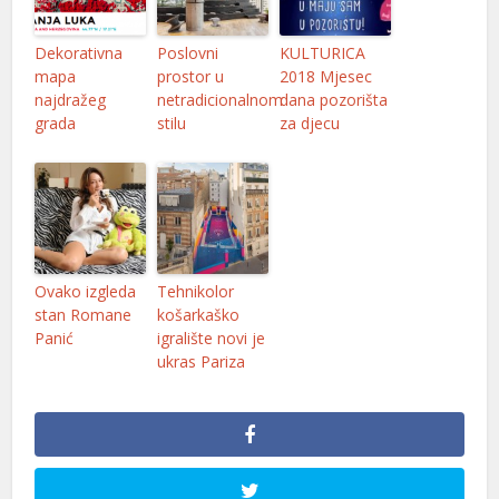
Dekorativna
Poslovni
KULTURICA
mapa
prostor u
2018 Mjesec
najdražeg
netradicionalnom
dana pozorišta
grada
stilu
za djecu
Ovako izgleda
Tehnikolor
stan Romane
košarkaško
Panić
igralište novi je
ukras Pariza