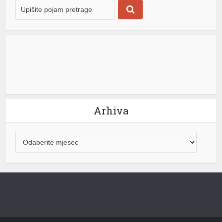
 shortener
Arhiva