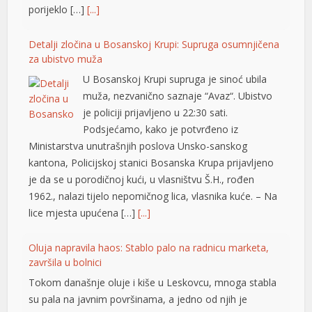
porijeklo […]
[...]
Detalji zločina u Bosanskoj Krupi: Supruga osumnjičena
za ubistvo muža
U Bosanskoj Krupi supruga je sinoć ubila
muža, nezvanično saznaje “Avaz“. Ubistvo
je policiji prijavljeno u 22:30 sati.
Podsjećamo, kako je potvrđeno iz
Ministarstva unutrašnjih poslova Unsko-sanskog
kantona, Policijskoj stanici Bosanska Krupa prijavljeno
je da se u porodičnoj kući, u vlasništvu Š.H., rođen
1962., nalazi tijelo nepomičnog lica, vlasnika kuće. – Na
lice mjesta upućena […]
[...]
Oluja napravila haos: Stablo palo na radnicu marketa,
završila u bolnici
Tokom današnje oluje i kiše u Leskovcu, mnoga stabla
su pala na javnim površinama, a jedno od njih je