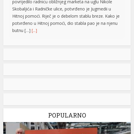
povrijedilo radnicu obližnjeg marketa na uglu Nikole
Skobaljića i Radničke ulice, potvrđeno je Jugmedii u
Hitnoj pomoći. Riječ je o debelom stablu breze. Kako je
potvrđeno u Hitnoj pomoći, dio stabla pao je na njenu
butnu […]
[...]
Snimak s Jadrana izazvao bijes javnosti: Muškarac džet
skijem ometao avione koji su gasili požar
Snimak s Kraljičine plaže u Ninu izazvao je
brojne reakcije nakon što je zabilježeno
kako osoba na džet skiju prilazi
protivpožarnim avionima koji su uzimali
vodu za gašenje požara. Poznati hrvatski preduzetnik
Davorin Stetner objavio je snimak na društvenim
mrežama uz tvrdnju da je ponašanje osobe na džet
skiju bilo izuzetno opasno, navodeći da je […]
[...]
POPULARNO
u
Rim odbacio ultimatum Madrida zbog graničnih kontrola
u