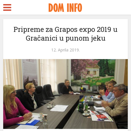
Pripreme za Grapos expo 2019 u
Gračanici u punom jeku
12. Aprila 2019.
ri