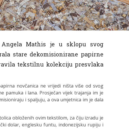
a Angela Mathis je u sklopu svog
irala stare dekomisionirane papirne
avila tekstilnu kolekciju presvlaka
 papirna novčanica ne vrijedi ništa više od svog
ne pamuka i lana.
Prosječan vijek trajanja im je
sioniraju i spaljuju, a ova umjetnica im je dala
olica obloženih ovim tekstilom, za čiju izradu je
rički dolar, englesku funtu, indonezijsku rupiju i