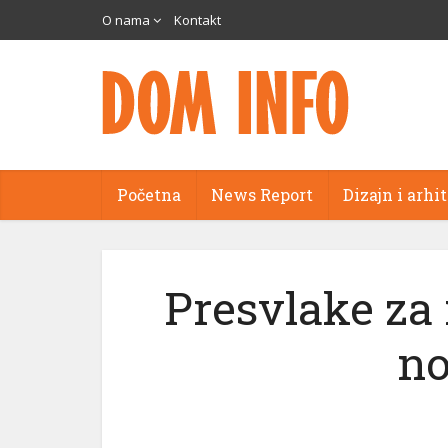
O nama
Kontakt
Početna
News Report
Dizajn i arhi
Presvlake za 
no