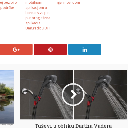
fej bez bilo
mobilnom
njen novi dom
e podrške
aplikacijom u
bankarstvu peti
put proglašena
aplikacija
UniCredit u BiH
Tuševi u obliku Dartha Vadera