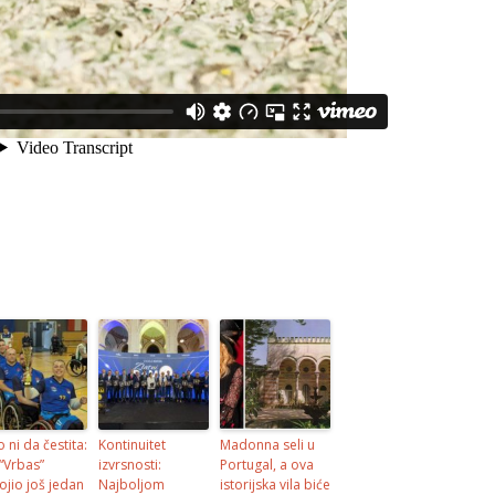
o ni da čestita:
Kontinuitet
Madonna seli u
 “Vrbas”
izvrsnosti:
Portugal, a ova
ojio još jedan
Najboljom
istorijska vila biće