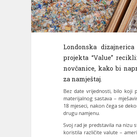
Londonska dizajneric
projekta “Value” recikl
novčanice, kako bi napr
za namještaj.
Bez date vrijednosti, bilo koji
materijalnog sastava –
mješavi
18 mjeseci, nakon čega se dekomi
drugu namjenu.
Svoj rad je
predstavila na nizu st
koristila različite valute – ame