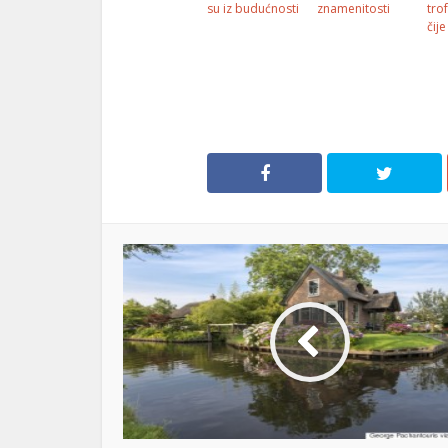
su iz budućnosti
znamenitosti
tro
čij