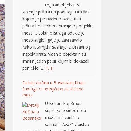
ilegalan objekat za
sušenje pršuta na području Drniša u
kojem je pronađeno oko 1.000
pršuta bez dokumentacije o porijeklu
mesa. U toku je istraga odakle je
meso stiglo i gdje je završavalo.
Kako Jutarnji.hr saznaje iz Državnog
inspektorata, vlasnici objekta nisu
imali nijedan papir kojim bi dokazali
porijeklo […]
[...]
Detalji zločina u Bosanskoj Krupi:
Supruga osumnjičena za ubistvo
muža
U Bosanskoj Krupi
supruga je sinoć ubila
muža, nezvanično
saznaje “Avaz“. Ubistvo