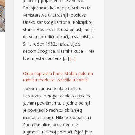
je policiji prijavljeno u 22:30 sati.
Podsjećamo, kako je potvrđeno iz
Ministarstva unutrašnjih poslova
Unsko-sanskog kantona, Policijskoj
stanici Bosanska Krupa prijavljeno je
da se u porodičnoj kući, u vlasništvu
Š.H., rođen 1962., nalazi tijelo
nepomičnog lica, vlasnika kuće. – Na
lice mjesta upućena […]
[...]
Oluja napravila haos: Stablo palo na
radnicu marketa, završila u bolnici
Tokom današnje oluje i kiše u
Leskovcu, mnoga stabla su pala na
javnim površinama, a jedno od njih
je povrijedilo radnicu obližnjeg
marketa na uglu Nikole Skobaljića i
Radničke ulice, potvrđeno je
Jugmedii u Hitnoj pomoći. Riječ je o