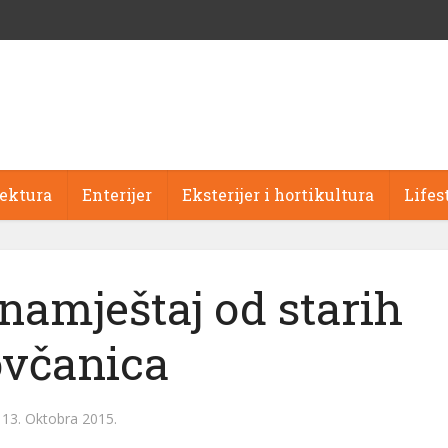
tektura
Enterijer
Eksterijer i hortikultura
Lifes
namještaj od starih
včanica
13. Oktobra 2015.