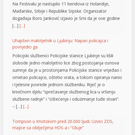
Na Festivalu je nastupilo 11 bendova iz Holandije,
Mađarske, Srbije i Republike Srpske. Organizator
događaja Boro Јanković izjavio je Srni da je ove godine
[…]
[...]
Uhapšen maloljetnik u Ljubinju: Napao policajca i
povrijedio ga
Policijski službenici Policijske stanice Ljubinje su lišili
slobode jedno maloljetno lice zbog postojanja osnova
t
sumnje da je u prostorijama Policijske stanice vrijeđao i
ometao policajce, oštetio vrata, a tokom opiranja nanio
t
i tjelesne povrede jednom službeniku. Riječ je o
krivičnom djelu “sprečavanje službenog lica u vršenju
službene radnje” i “oštećenje i oduzimanje tuđe stvari”.
– […]
[...]
Tompson u Imotskom pred 20.000 ljudi: Uzvici ZDS,
majice sa obilježjima HOS-a i “Oluje”