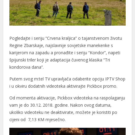
Pogledajte i seriju “Crvena kraljica” o tajanstvenom životu
al
Regine Zbarskaje, najslavnije sovjetske manekenke s
al
karijerom na zapadu a pronađite i seriju “Kondor”, napeti
špijunski triler koji je adaptacija čuvenog klasika “Tri
kondorova dana”.
Putem svog m:tel TV upravljača odaberite opciju IPTV Shop
i u okviru dodatnih videoteka aktivirajte Pickbox promo.
Od momenta aktivacije, Pickbox videoteka na raspolaganju
vam je do 30.12. 2018. godine. Nakon ovog datuma,
ukoliko videoteku ne deaktivirate, možete je koristiti po
cijeni od 7,13 KM mjesečno.