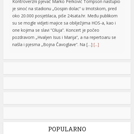
Kontroverzni pjevač Marko Perković Tompson nastupio
je sinoć na stadionu „Gospin dolac“ u Imotskom, pred
oko 20.000 posjetilaca, piše 24sata.hr. Među publikom
su se mogle vidjeti majice sa obilježjima HOS-a, kao i
one kojima se slavi “Oluja”. Koncert je počeo
pozdravom „Hvaljen Isus i Marija“, a na repertoaru se
našla i pjesma „Bojna Čavoglave“. Na […]
[...]
Gužve na granicama BiH: Duge kolone na više prelaza,
evo gdje se najduže čeka
Saobraćaj se na većini puteva u Republici Srpskoj i
Federaciji BiH odvija redovno, a na graničnim prelazima
pojačan je intenzitet saobraćaja. Duge su kolone vozila
u oba smjera na prelazima Zupci i Novi Grad, a na izlazu
su
iz zemlje, duge su kolone putničkih vozila na graničnim
su
prelazima Izačić, Velika Kladuša, Gradiška /Gornji Varoš/,
Gradina, Hum […]
[...]
su
POPULARNO
Izašao na scenu: Novak Đoković zapjevao sa Vladom
su