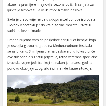
aktuelne premijere i najnovije sezone odličnih serija a za
ljubitelje filmova tu je veliki izbor filmskih naslova.
Sada je pravo vrijeme da u sklopu m:tel ponude isprobate
Pickbox videoteku jer do kraja godine možete uživati u
sadržaju bez naknade.
Preporučujemo vam da pogledate seriju “Let heroja” koja
je osvojila glavnu nagradu na Međunarodnom festivalu
serija u Kanu. Snimljena prema bestseleru, u fokusu priče
ove triler-serije su četiri prijatelja, ratna veterana specijalne
izraelske vojne jedinice, koji se nakon jedanaest godina
ponovo okupljaju zbog vrlo intimne i delikatne situacije.