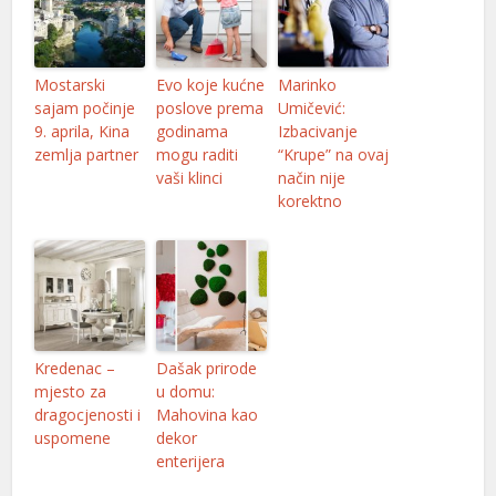
Mostarski
Evo koje kućne
Marinko
sajam počinje
poslove prema
Umičević:
9. aprila, Kina
godinama
Izbacivanje
zemlja partner
mogu raditi
“Krupe” na ovaj
vaši klinci
način nije
korektno
Kredenac –
Dašak prirode
mjesto za
u domu:
dragocjenosti i
Mahovina kao
uspomene
dekor
enterijera