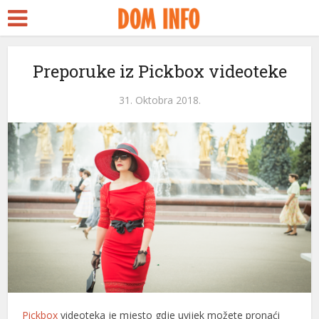
Preporuke iz Pickbox videoteke
31. Oktobra 2018.
eri
Pickbox
videoteka je mjesto gdje uvijek možete pronaći