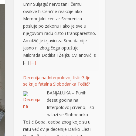
Emir Suljagić nervozan i čemu
ovakve histerične reakcije ako
Memorijalni centar Srebrenica
posluje po zakonu i ako je sve u
njegovom radu čisto i transparentno.
Amidžić je izjavio za Srnu da nije
jasno ni zbog čega optužuje
Milorada Dodika i Željku Cvijanović, s
[…]
[...]
Decenija na Interpolovoj listi: Gdje
se krije fatalna Slobodanka Tošić?
BANjALUKA – Punih
deset godina na
Interpolovoj crvenoj listi
nalazi se Slobodanka
Tošić Boba, osoba zbog koje su u
ratu već dvije decenije Darko Elez i