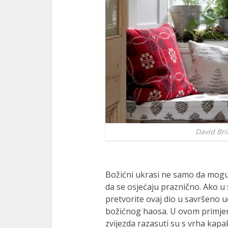
David Bri
Božićni ukrasi ne samo da mogu u
da se osjećaju praznično. Ako 
pretvorite ovaj dio u savršeno 
božićnog haosa. U ovom primjeru,
zvijezda razasuti su s vrha kap