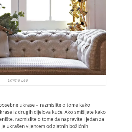
Emma Lee
 posebne ukrase – razmislite o tome kako
rase iz drugih dijelova kuće. Ako smišljate kako
enište, razmislite o tome da napravite i jedan za
je ukrašen vijencem od zlatnih božićnih