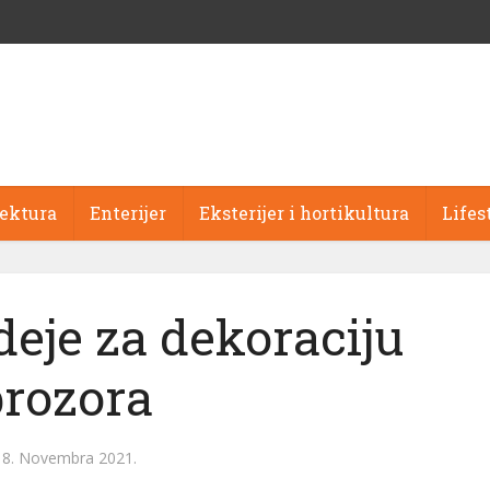
tektura
Enterijer
Eksterijer i hortikultura
Lifes
deje za dekoraciju
prozora
18. Novembra 2021.