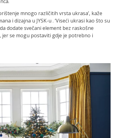
enca.
orištenje mnogo različitih vrsta ukrasa’, kaže
na i dizajna u JYSK-u . ‘Viseći ukrasi kao što su
in da dodate svečani element bez raskošne
jer se mogu postaviti gdje je potrebno i