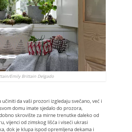
ttain/Emily Brittain Delgado
činiti da vaši prozori izgledaju svečano, već i
u svom domu imate sjedalo do prozora,
udobno skrovište za mirne trenutke daleko od
 vijenci od zimskog lišća i viseći ukrasi
aka, dok je klupa ispod opremljena dekama i