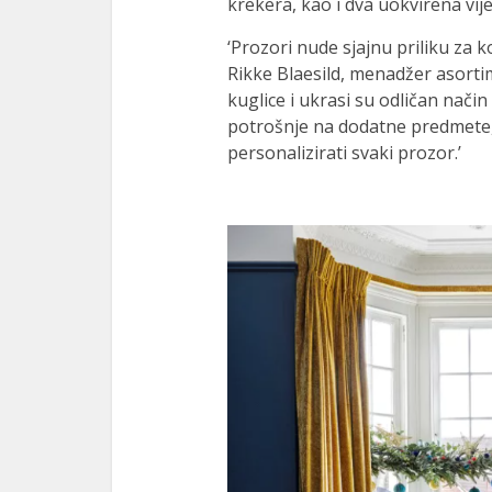
krekera, kao i dva uokvirena vij
‘Prozori nude sjajnu priliku za k
Rikke Blaesild, menadžer asortima
kuglice i ukrasi su odličan nač
potrošnje na dodatne predmete, 
personalizirati svaki prozor.’