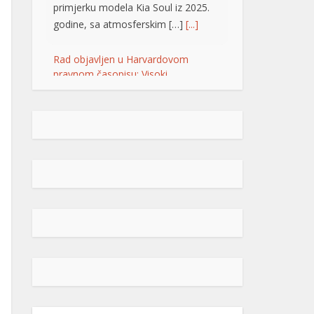
primjerku modela Kia Soul iz 2025.
godine, sa atmosferskim […]
[...]
Rad objavljen u Harvardovom
pravnom časopisu: Visoki
predstavnik nema ovlaštenja da
donosi zakone u BiH
Visoki predstavnik u BiH nije nikad
bio ovlašten da donosi zakone, ni
prema Povelji UN, ni po Ustavu BiH
niti prema ostalim pravni
dokumentima koji priznaju pravo na
samoopredjeljenje, stoga, su
ništavni svi akti koje je nametao,
pozivajući se na takozvana bonska
ovlaštenja, navodi se u tekstu čiji su
autori Džozef Šmic i Brajan Kenedi
[…]
[...]
POPULARNO