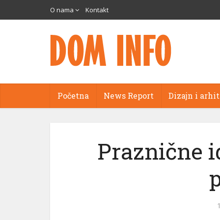
O nama
Kontakt
Početna
News Report
Dizajn i arhi
Praznične i