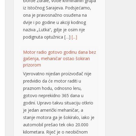
Đorđe Ždrale, vođe kriminalnih grupa
iz Istočnog Sarajeva. Podsjećamo,
ona je pravosnažno osuđena na
dvije i po godine u akciji kodnog
naziva „Lutka“, gdje je osim nje
podignuta optužnica […]
[...]
Motor radio gotovo godinu dana bez
gašenja, mehaničar ostao šokiran
prizorom
Vjerovatno nijedan proizvođač nije
predvidio da će motor raditi u
praznom hodu, odnosno leru,
gotovo neprekidno 365 dana u
godini. Upravo takvu situaciju otkrio
je jedan američki mehaničar, a
stanje motora ga je šokiralo, iako je
automobil prešao tek oko 20.000
kilometara. Riječ je o neobičnom