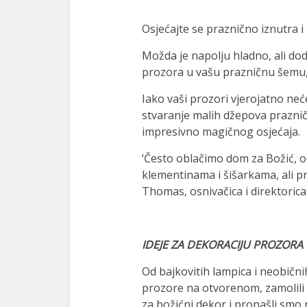
Osjećajte se praznično iznutra i
Možda je napolju hladno, ali do
prozora u vašu prazničnu šemu, 
Iako vaši prozori vjerojatno neć
stvaranje malih džepova praznič
impresivno magičnog osjećaja.
‘Često oblačimo dom za Božić, od
klementinama i šišarkama, ali pr
Thomas, osnivačica i direktorica J
IDEJE ZA DEKORACIJU PROZORA
Od bajkovitih lampica i neobičnih
prozore na otvorenom, zamolili 
za božićni dekor i pronašli smo 