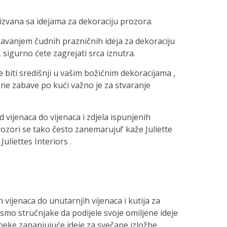
 izvana sa idejama za dekoraciju prozora.
davanjem čudnih prazničnih ideja za dekoraciju
sigurno ćete zagrejati srca iznutra.
e biti središnji u vašim božićnim dekoracijama ,
ne zabave po kući važno je za stvaranje
 vijenaca do vijenaca i zdjela ispunjenih
ozori se tako često zanemaruju!’ kaže Juliette
uliettes Interiors .
 vijenaca do unutarnjih vijenaca i kutija za
smo stručnjake da podijele svoje omiljene ideje
neke zapanjujuće ideje za svečane izložbe.