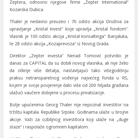
Zeptera, odnosno njegove firme „Zepter International“
el
Kozarska Dubica.
el
Thaler je nedavno preuzeo i 70 odsto akcija Društva za
el
upravljanje „Kristal invest“ koje upravlja „Kristal fondom“.
Vlasnik je 100 odsto akcija „Kristal konsaltinga“ Banjaluka,
n al
te 28 odsto akcija „Kozaprevoza“ iz Novog Grada.
n al
Direktor „Zepter investa“ Nenad Tomović potvrdio je
danas za CAPITAL da su dobili novog vlasnika, ali nije želio
el
da otkrije više detalja, nastavljajući tako višegodišnju
el
praksu netransparetnog vođenja najvećeg fonda u RS,
kojem je svoje povjerenje dalo više od 200 hiljada građana
el
ulažući vaučere dobijene u procesu privatizacije.
el
Bolje upućenima Georg Thaler nije nepoznat investitor na
el
tržištu kapitala Republike Srpske. Godinama ulaže u brojne
akcije. Važi za ozbiljnog investitora koji ulaže na „duge
el
staze“ i raspolaže ogromnim kapitalom.
el