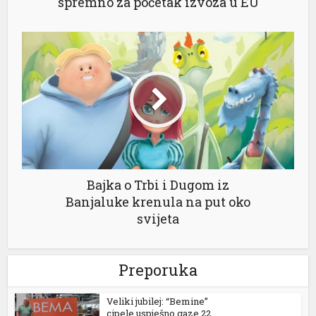
spremno za početak izvoza u EU
el
el
el
el
el
el
n al
Bajka o Trbi i Dugom iz
Banjaluke krenula na put oko
el
svijeta
el
el
Preporuka
el
Veliki jubilej: “Bemine”
el
cipele uspješno gaze 22...