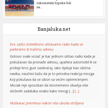
rukometaši Srpske bili
el
na...
ş
Banjaluka.net
Evo zašto instinktivno utišavamo radio kada se
parkiramo ili tražimo adresu
Gotovo svaki vozač je bar jednom utišao radio kada je
rt
pokušavao da pronađe adresu, uparkira automobil ili se
probije kroz gust saobraćaj. Iako djeluje kao obična
e
navika, naučnici kažu da je to prirodna reakcija mozga
fiyat
koji pokušava da se izbori sa većim opterećenjem.
Mozak nije sposoban da istovremeno obavlja više
složenih zadataka onako kako mnogi […]
[...]
rt
Muškarac preminuo nakon više uboda stršljena
usu