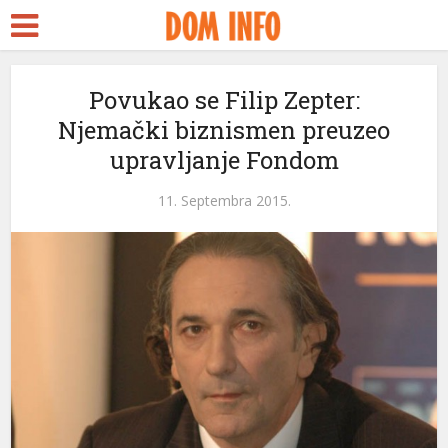
rt
Povukao se Filip Zepter:
Njemački biznismen preuzeo
s
upravljanje Fondom
el
11. Septembra 2015.
el
tleri
el