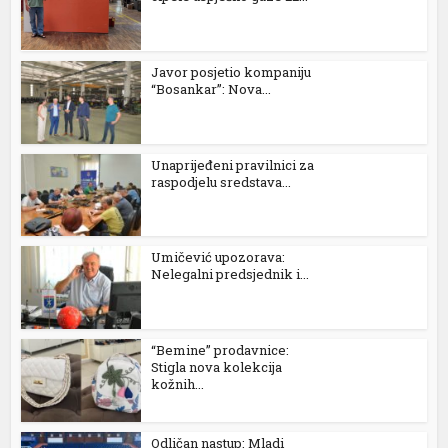
el
Javor posjetio kompaniju
el
“Bosankar”: Nova...
el
el
Unaprijeđeni pravilnici za
raspodjelu sredstava...
el
kat
Umičević upozorava:
ort
Nelegalni predsjednik i...
“Bemine” prodavnice:
Stigla nova kolekcija
kožnih...
rt
el
Odličan nastup: Mladi