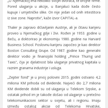
„U Njemačkoj ima nekoliko svojih dvoraca, te brojne firme.
Pored ulaganja u akcije, u Banjaluci kada dođe često
el
kupuje i umjetničke slike. On nije jedan od onih intestitora
el
iz sive zone. Naprotiv“, kaže izvor CAPITAL-a.
el
Thaler je zapravo državljanin Austrije, ali je čitavu karijeru
proveo u Njemačkog gdje i živi. Rođen je 1953. godine u
el
Beču, a doktorirao je ekonomiju 1980. godine na Harvard
Business School. Poslovnu karijeru započeo je kao direktor
el
Boston Consulting Grupe. Od 1987. godine kao generalni
el
direktor vodio je finansijski holding „Prince Thurng und
Taxis“, čija je djelatnost bila ulaganje privatnog kapitala u
el
raznim granama industrije i usluga.
el
„Zepter fond“ je u prvoj polovini 2015. godini ostvario 4,2
el
miliona KM prihoda od dividende. Najveći dio 2,7 miliona
KM dividende dobili su od ulaganja u Telekom Srpske, a
el
ostatak prihod im je takođe došao od ulaganje u pretežno
telekomunikacioni sektor u svijetu, ali i regionu. Imaju
el
između ostalog akcije od Telekoma Hrvatske,