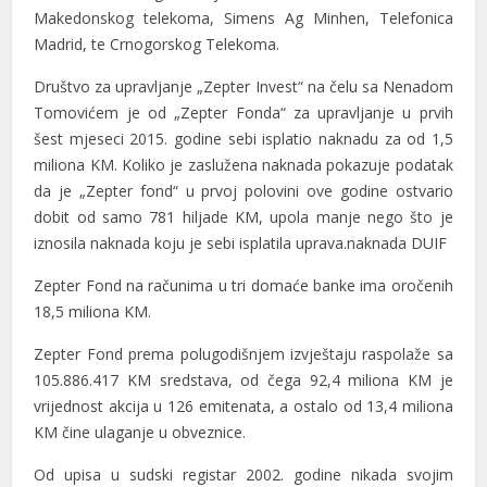
el
Makedonskog telekoma, Simens Ag Minhen, Telefonica
Madrid, te Crnogorskog Telekoma.
el
Društvo za upravljanje „Zepter Invest“ na čelu sa Nenadom
Tomovićem je od „Zepter Fonda“ za upravljanje u prvih
šest mjeseci 2015. godine sebi isplatio naknadu za od 1,5
miliona KM. Koliko je zaslužena naknada pokazuje podatak
el
da je „Zepter fond“ u prvoj polovini ove godine ostvario
dobit od samo 781 hiljade KM, upola manje nego što je
iznosila naknada koju je sebi isplatila uprava.naknada DUIF
el
Zepter Fond na računima u tri domaće banke ima oročenih
18,5 miliona KM.
el
Zepter Fond prema polugodišnjem izvještaju raspolaže sa
105.886.417 KM sredstava, od čega 92,4 miliona KM je
el
vrijednost akcija u 126 emitenata, a ostalo od 13,4 miliona
KM čine ulaganje u obveznice.
el
Od upisa u sudski registar 2002. godine nikada svojim