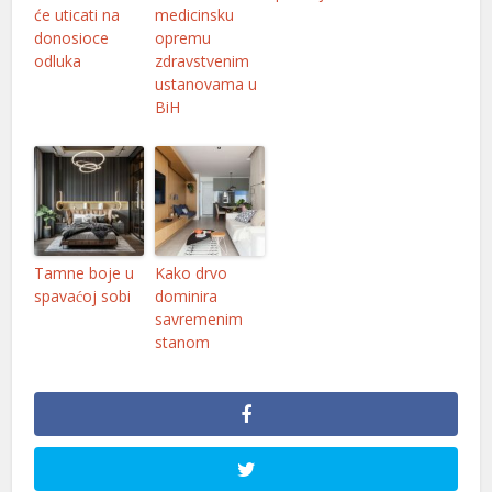
će uticati na
medicinsku
donosioce
opremu
k
odluka
zdravstvenim
ustanovama u
BiH
n al
el
el
Tamne boje u
Kako drvo
spavaćoj sobi
dominira
el
savremenim
stanom
el
el
el
el