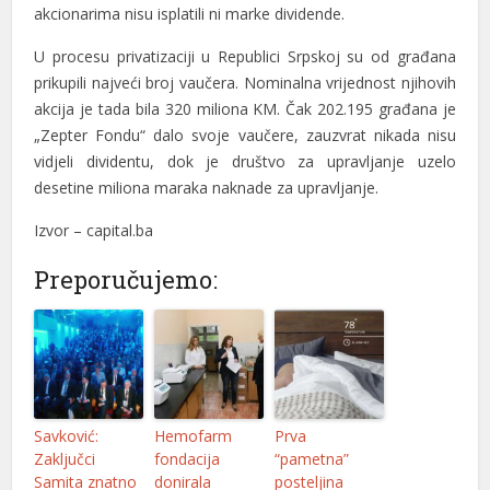
akcionarima nisu isplatili ni marke dividende.
U procesu privatizaciji u Republici Srpskoj su od građana
el
prikupili najveći broj vaučera. Nominalna vrijednost njihovih
akcija je tada bila 320 miliona KM. Čak 202.195 građana je
el
„Zepter Fondu“ dalo svoje vaučere, zauzvrat nikada nisu
vidjeli dividentu, dok je društvo za upravljanje uzelo
el
desetine miliona maraka naknade za upravljanje.
el
Izvor – capital.ba
Preporučujemo:
el
el
Savković:
Hemofarm
Prva
Zaključci
fondacija
“pametna”
Samita znatno
donirala
posteljina