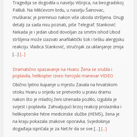
Tragedija se dogodila u naselju Višnjica, na beogradskoj
Paliluli. Na Milićevom brdu, u naselju Šainovac,
usu
muškarac je preminuo nakon više uboda stršljena. Drugi
usu
detalji za sada nisu poznati, piše Telegraf. Stanković:
Nekada je i jedan ubod dovoljan za smrtni ishod Ubod
usu
stršljena može izazvati anafilaktički šok i tešku alergijsku
reakciju. Vladica Stanković, stručnjak za uklanjanje zmija
[…]
[...]
Dramatično spasavanje na Hvaru: Žena se srušila i
poplavila, helikopter izveo herojski manevar VIDEO
Obično ljetno kupanje u mjestu Zavala na hrvatskom
otoku Hvaru u srijedu se pretvorilo u pravu dramu
nakon što je mlađoj ženi iznenada pozlilo, izgubila je
svijest i poplavila. Zahvaljujući brzoj reakciji prolaznika i
helikopterske hitne medicinske službe (HEMS), žena je
na kraju pokazala znakove oporavka. Svjedokinja
događaja ispričala je za Net.hr da se sve […]
[...]
s