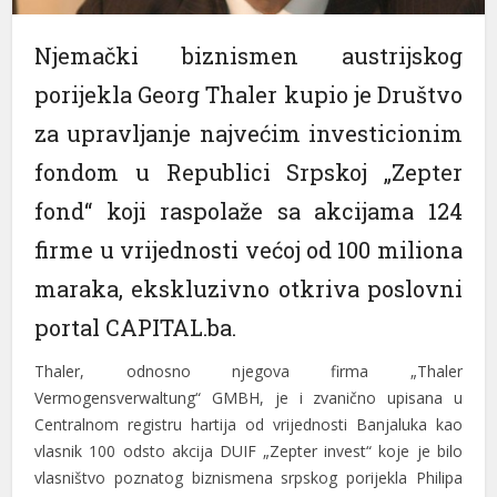
el
Njemački biznismen austrijskog
el
porijekla Georg Thaler kupio je Društvo
el
za upravljanje najvećim investicionim
el
fondom u Republici Srpskoj „Zepter
fond“ koji raspolaže sa akcijama 124
el
firme u vrijednosti većoj od 100 miliona
el
maraka, ekskluzivno otkriva poslovni
el
portal CAPITAL.ba.
el
Thaler, odnosno njegova firma „Thaler
el
Vermogensverwaltung“ GMBH, je i zvanično upisana u
el
Centralnom registru hartija od vrijednosti Banjaluka kao
vlasnik 100 odsto akcija DUIF „Zepter invest“ koje je bilo
el
vlasništvo poznatog biznismena srpskog porijekla Philipa