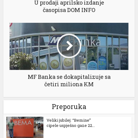
U prodaji aprilsko izdanje
časopisa DOM INFO
anel
anel
anel
anel
MF Banka se dokapitalizuje sa
četiri miliona KM
Preporuka
anel
anel
Veliki jubilej: “Bemine”
cipele uspješno gaze 22...