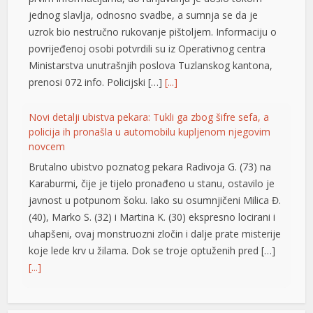
anel
jednog slavlja, odnosno svadbe, a sumnja se da je
uzrok bio nestručno rukovanje pištoljem. Informaciju o
anel
povrijeđenoj osobi potvrdili su iz Operativnog centra
anel
Ministarstva unutrašnjih poslova Tuzlanskog kantona,
prenosi 072 info. Policijski […]
[...]
anel
Novi detalji ubistva pekara: Tukli ga zbog šifre sefa, a
anel
policija ih pronašla u automobilu kupljenom njegovim
novcem
anel
Brutalno ubistvo poznatog pekara Radivoja G. (73) na
tın al
Karaburmi, čije je tijelo pronađeno u stanu, ostavilo je
javnost u potpunom šoku. Iako su osumnjičeni Milica Đ.
anel
(40), Marko S. (32) i Martina K. (30) ekspresno locirani i
anel
uhapšeni, ovaj monstruozni zločin i dalje prate misterije
koje lede krv u žilama. Dok se troje optuženih pred […]
anel
[...]
anel
Vrućine ne popuštaju: Temperature do 40 stepeni,
anel