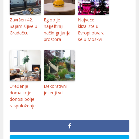
anel
Završen 42.
Egloo je
Najveće
anel
Sajam šljive u
najjeftiniji
klizalište u
Gradačcu
način grijanja
Evropi otvara
anel
prostora
se u Moskvi
anel
anel
anel
anel
Uređenje
Dekorativni
doma koje
jesenji vrt
anel
donosi bolje
raspoloženje
anel
anel
anel