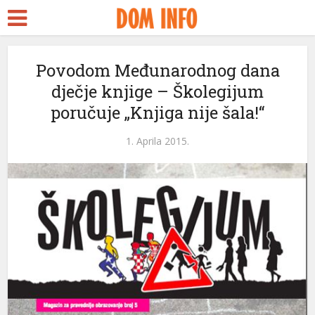
ort
Povodom Međunarodnog dana
dječje knjige – Školegijum
ams
poručuje „Knjiga nije šala!“
anel
1. Aprila 2015.
anel
ketleri
anel