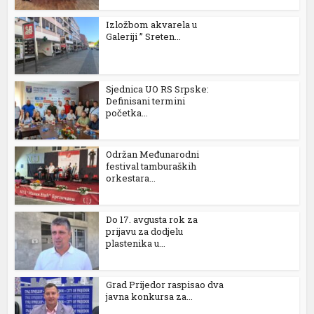
Izložbom akvarela u
Galeriji ” Sreten...
nk
Sjednica UO RS Srpske:
Definisani termini
početka...
tın al
anel
Održan Međunarodni
festival tamburaških
anel
orkestara...
anel
Do 17. avgusta rok za
anel
prijavu za dodjelu
plastenika u...
anel
anel
Grad Prijedor raspisao dva
javna konkursa za...
anel