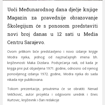
anel
Uoči Međunarodnog dana dječje knjige
anel
Magazin za pravednije obrazovanje
Školegijum će s ponosom predstaviti
anel
novi broj danas u 12 sati u Media
anel
Centru Sarajevo.
anel
Ovom prilikom biće predstavljeno i novo izdanje knjige
anel
Modra rijeka, jednog od najznačajnijih imena bh.
anel
književnosti Maka Dizdara. Podsjećanja radi, od kada je
knjiga prvi put objavljena 1971. godine, odnosno od njenog
anel
ponovljenog izdanja 1972. godine, Modra rijeka do sada
nikada nije publikovana.
anel
Tokom prezentacije, prisutnima će se obratiti: Nenad
anel
Veličković, autor projekta i odgovorni urednik i Enes
anel
Kurtovic, književnik i član redakcije