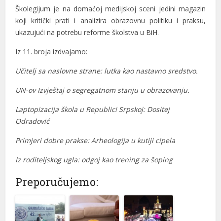
anel
Školegijum je na domaćoj medijskoj sceni jedini magazin
koji kritički prati i analizira obrazovnu politiku i praksu,
anel
ukazujući na potrebu reforme školstva u BiH.
anel
Iz 11. broja izdvajamo:
tın al
Učitelj sa naslovne strane: lutka kao nastavno sredstvo.
tın al
UN-ov Izvještaj o segregatnom stanju u obrazovanju.
anel
Laptopizacija škola u Republici Srpskoj: Dositej
Odradović
anel
Primjeri dobre prakse: Arheologija u kutiji cipela
anel
Iz roditeljskog ugla: odgoj kao trening za šoping
anel
Preporučujemo:
anel
anel
anel