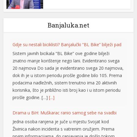
anel
anel
Banjaluka.net
anel
Gdje su nestali biciklisti? Banjalučki “BL Bike” bilježi pad
anel
Sistem javnih bicikala “BL Bike” ove godine bilježi
anel
znatno manje korištenje nego lani. Evidentirano svega
20 najmova Do sada je evidentirano svega 20 najmova,
dok ih je u istom periodu prošle godine bilo 105. Prema
anel
podacima nadležnih, sistem trenutno ima 20 aktivnih
korisnika, što je približno isti broj kao i u istom periodu
anel
prošle godine. […]
[...]
anel
Drama u BiH: Muškarac ranio samog sebe na svadbi
anel
Jedna osoba ranjena je juče u mjestu Svojat kod
Živinica nakon incidenta s vatrenim oružjem. Prema
anel
prvim informacijama, do ranjavanja je došlo tokom