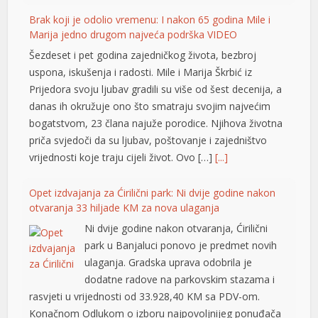
Brak koji je odolio vremenu: I nakon 65 godina Mile i
Marija jedno drugom najveća podrška VIDEO
Šezdeset i pet godina zajedničkog života, bezbroj
uspona, iskušenja i radosti. Mile i Marija Škrbić iz
Prijedora svoju ljubav gradili su više od šest decenija, a
danas ih okružuje ono što smatraju svojim najvećim
bogatstvom, 23 člana najuže porodice. Njihova životna
priča svjedoči da su ljubav, poštovanje i zajedništvo
vrijednosti koje traju cijeli život. Ovo […]
[...]
Opet izdvajanja za Ćirilični park: Ni dvije godine nakon
otvaranja 33 hiljade KM za nova ulaganja
Ni dvije godine nakon otvaranja, Ćirilični
park u Banjaluci ponovo je predmet novih
l
ulaganja. Gradska uprava odobrila je
dodatne radove na parkovskim stazama i
rasvjeti u vrijednosti od 33.928,40 KM sa PDV-om.
Konačnom Odlukom o izboru najpovoljnijeg ponuđača