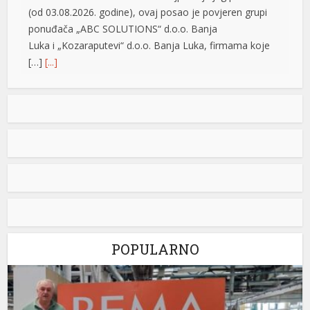
(od 03.08.2026. godine), ovaj posao je povjeren grupi
ponuđača „ABC SOLUTIONS“ d.o.o. Banja
Luka i „Kozaraputevi“ d.o.o. Banja Luka, firmama koje
[…]
[...]
Preminuo Drago Galić: Euroherc se oprašta od jednog
od svojih osnivača
U 73. godini preminuo je Drago Galić iz
Širokog Brijega, jedan od osnivača
Euroherca te dugogodišnji rukovodioca u
sektoru osiguranja. Drago Galić rođen je
1954. godine u Ljubotićima, a veći dio života proveo je u
Širokom Brijegu. U Euroherc je došao s bogatim
iskustvom u području osiguranja te je od samih
početaka sudjelovao u stvaranju […]
[...]
POPULARNO
Petrović tvrdi da snabdijavanje strujom nije ugroženo:
Otkrio i da li će doći do promjene cijena