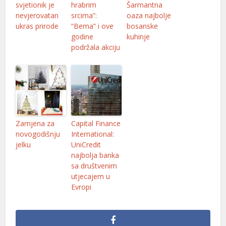
svjetionik je
hrabrim
Šarmantna
nevjerovatan
srcima”:
oaza najbolje
ukras prirode
“Bema” i ove
bosanske
godine
kuhinje
podržala akciju
Zamjena za
Capital Finance
novogodišnju
International:
jelku
UniCredit
najbolja banka
sa društvenim
utjecajem u
Evropi