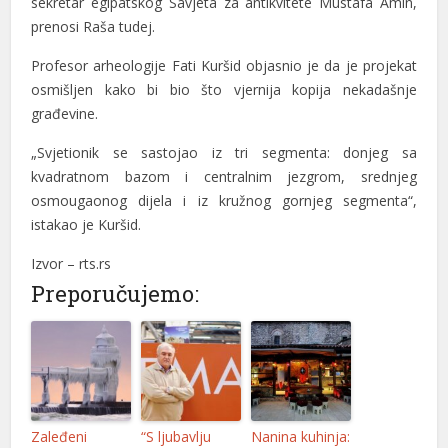
sekretar egipatskog Savjeta za antikvitete Mustafa Amin,
prenosi Raša tudej.
Profesor arheologije Fati Kuršid objasnio je da je projekat
osmišljen kako bi bio što vjernija kopija nekadašnje
građevine.
„Svjetionik se sastojao iz tri segmenta: donjeg sa
kvadratnom bazom i centralnim jezgrom, srednjeg
osmougaonog dijela i iz kružnog gornjeg segmenta“,
l
istakao je Kuršid.
l
Izvor – rts.rs
Preporučujemo:
Zaleđeni
“S ljubavlju
Nanina kuhinja: