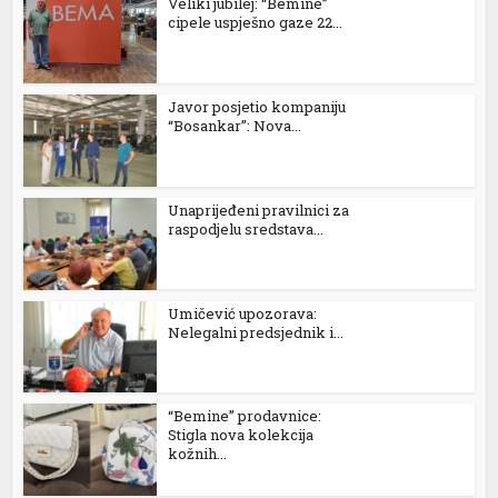
Veliki jubilej: “Bemine”
cipele uspješno gaze 22...
Javor posjetio kompaniju
“Bosankar”: Nova...
Unaprijeđeni pravilnici za
raspodjelu sredstava...
Umičević upozorava:
l
Nelegalni predsjednik i...
“Bemine” prodavnice:
Stigla nova kolekcija
kožnih...