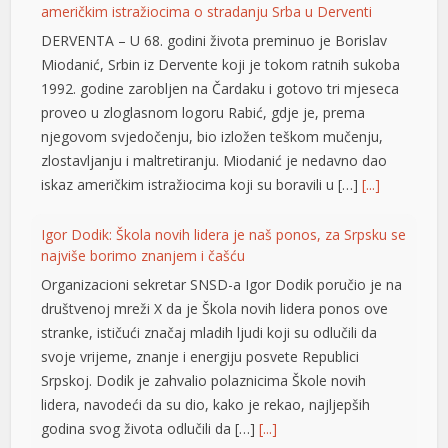
američkim istražiocima o stradanju Srba u Derventi
nel
DERVENTA – U 68. godini života preminuo je Borislav
nel
Miodanić, Srbin iz Dervente koji je tokom ratnih sukoba
1992. godine zarobljen na Čardaku i gotovo tri mjeseca
nel
proveo u zloglasnom logoru Rabić, gdje je, prema
nel
njegovom svjedočenju, bio izložen teškom mučenju,
zlostavljanju i maltretiranju. Miodanić je nedavno dao
nel
iskaz američkim istražiocima koji su boravili u […]
[...]
nel
Igor Dodik: Škola novih lidera je naš ponos, za Srpsku se
n al
najviše borimo znanjem i čašću
Organizacioni sekretar SNSD-a Igor Dodik poručio je na
nel
društvenoj mreži X da je Škola novih lidera ponos ove
nel
stranke, ističući značaj mladih ljudi koji su odlučili da
svoje vrijeme, znanje i energiju posvete Republici
nel
Srpskoj. Dodik je zahvalio polaznicima Škole novih
lidera, navodeći da su dio, kako je rekao, najljepših
nel
godina svog života odlučili da […]
[...]
nel