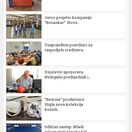
k
Javor posjetio kompaniju
“Bosankar”: Nova...
Unaprijeđeni pravilnici za
raspodjelu sredstava...
n al
nel
Umičević upozorava:
nel
Nelegalni predsjednik i...
nel
nel
“Bemine” prodavnice:
Stigla nova kolekcija
nel
kožnih...
nel
Odličan nastup: Mladi
nel
rukometaši Srpske bili