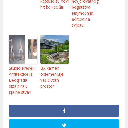
kapsule su novi
nevjerovatnog
hit koji se širi
bogatstva:
nel
Najmoćnija
adresa na
nel
svijetu
nel
nel
nel
nel
Studio Presek:
BX kamen
Arhitektice iz
oplemenjuje
nel
Beograda
vaš životni
dizajniraju
prostor
nel
sjajne stvari
nel
nel
nel