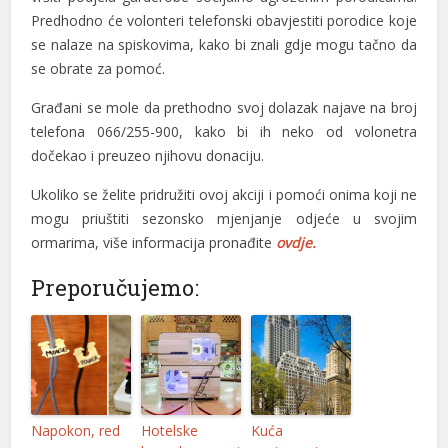
nel
Predhodno će volonteri telefonski obavjestiti porodice koje
se nalaze na spiskovima, kako bi znali gdje mogu tačno da
nel
se obrate za pomoć.
nel
Građani se mole da prethodno svoj dolazak najave na broj
n al
telefona 066/255-900, kako bi ih neko od volonetra
dočekao i preuzeo njihovu donaciju.
n al
Ukoliko se želite pridružiti ovoj akciji i pomoći onima koji ne
nel
mogu priuštiti sezonsko mjenjanje odjeće u svojim
ormarima, više informacija pronađite
ovdje.
nel
Preporučujemo:
nel
nel
nel
nel
Napokon, red
Hotelske
Kuća
nel