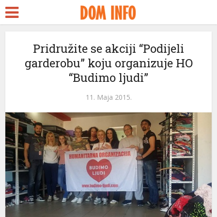
rt
Pridružite se akciji “Podijeli
garderobu” koju organizuje HO
ms
“Budimo ljudi”
nel
11. Maja 2015.
nel
etleri
nel