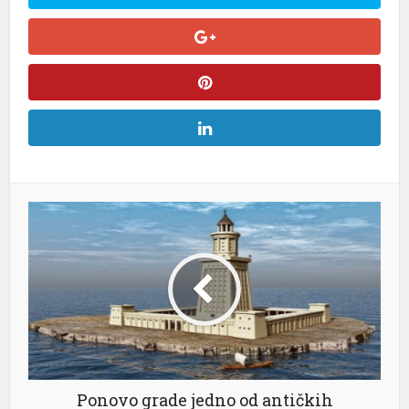
nel
nel
nel
nel
nel
nel
nel
Ponovo grade jedno od antičkih