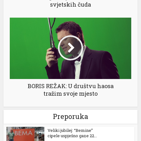
svjetskih čuda
nel
nel
nel
nel
BORIS REŽAK: U društvu haosa
tražim svoje mjesto
nel
Preporuka
nel
Veliki jubilej: “Bemine”
cipele uspješno gaze 22...