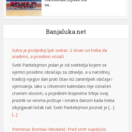
na...
nel
nel
Banjaluka.net
nel
nel
Sutra je posljednji ljuti svetac: 2 stvari svi treba da
nel
uradimo, a posebno vozači
Sveti Pantelejmon jedan je od svetitelja kojem se
vjernici posebno obraćaju za zdravlje, a u narodnoj
tradiciji njegov dan prati čitav niz zanimljivih običaja i
nel
vjerovanja. Iako u crkvenom kalendaru nije označen
nel
crvenim slovom, u pojedinim krajevima Srbije ovaj
praznik se veoma poštuje i smatra danom kada treba
nel
izbjegavati težak rad. Sveti Pantelejmon poznat je […]
nel
[...]
nel
Preminuo Borislav Miodanić: Pred smrt svjedočio