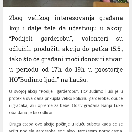
nel
Zbog velikog interesovanja građana
nel
koji i dalje žele da učestvuju u akciji
nel
“Podijeli garderobu”, volonteri su
nel
odlučili produžiti akciju do petka 15.5.,
nel
tako što će građani moći donositi stvari
nel
u periodu od 17h do 19h u prostorije
nel
HO”Budimo ljudi” na Laušu.
nel
U svojoj akciji “Podijeli garderobu”, HO”Budimo ljudi je u
protekla dva dana prikupila veliku količinu garderobe, obuće
nel
i igračaka, ali i opreme za bebe. Odziv građana Banja Luke
oba dana je bio odličan.
nel
Druga etapa ove akcije počinje u iduću subotu kada će se
nel
vršiti podjela garderobe socijalno ugroženim porodicama.