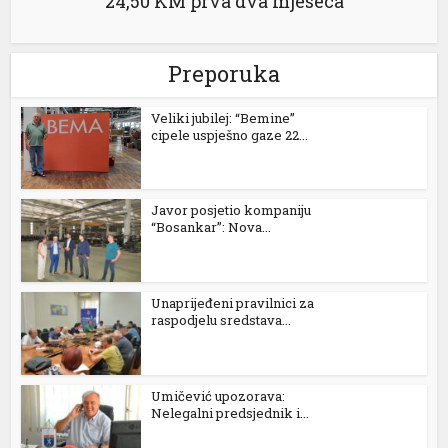
24,50 KM prva dva mjeseca
Preporuka
Veliki jubilej: “Bemine”
cipele uspješno gaze 22...
Javor posjetio kompaniju
“Bosankar”: Nova...
Unaprijeđeni pravilnici za
raspodjelu sredstava...
Umičević upozorava:
Nelegalni predsjednik i...