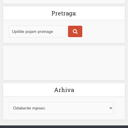
Pretraga:
Arhiva
k shortener