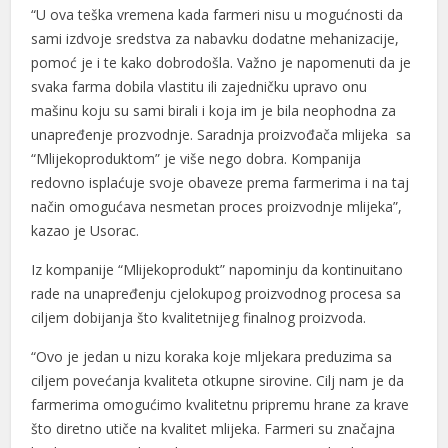
“U ova teška vremena kada farmeri nisu u mogućnosti da
sami izdvoje sredstva za nabavku dodatne mehanizacije,
pomoć je i te kako dobrodošla. Važno je napomenuti da je
svaka farma dobila vlastitu ili zajedničku upravo onu
mašinu koju su sami birali i koja im je bila neophodna za
unapređenje prozvodnje. Saradnja proizvođača mlijeka sa
“Mlijekoproduktom” je više nego dobra. Kompanija
redovno isplaćuje svoje obaveze prema farmerima i na taj
način omogućava nesmetan proces proizvodnje mlijeka”,
l
kazao je Usorac.
l
Iz kompanije “Mlijekoprodukt” napominju da kontinuitano
rade na unapređenju cjelokupog proizvodnog procesa sa
ciljem dobijanja što kvalitetnijeg finalnog proizvoda.
“Ovo je jedan u nizu koraka koje mljekara preduzima sa
ciljem povećanja kvaliteta otkupne sirovine. Cilj nam je da
farmerima omogućimo kvalitetnu pripremu hrane za krave
što diretno utiče na kvalitet mlijeka. Farmeri su značajna