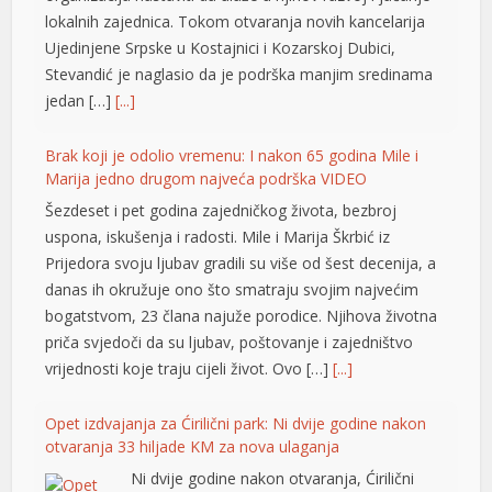
lokalnih zajednica. Tokom otvaranja novih kancelarija
Ujedinjene Srpske u Kostajnici i Kozarskoj Dubici,
Stevandić je naglasio da je podrška manjim sredinama
jedan […]
[...]
Brak koji je odolio vremenu: I nakon 65 godina Mile i
Marija jedno drugom najveća podrška VIDEO
Šezdeset i pet godina zajedničkog života, bezbroj
uspona, iskušenja i radosti. Mile i Marija Škrbić iz
Prijedora svoju ljubav gradili su više od šest decenija, a
danas ih okružuje ono što smatraju svojim najvećim
bogatstvom, 23 člana najuže porodice. Njihova životna
priča svjedoči da su ljubav, poštovanje i zajedništvo
vrijednosti koje traju cijeli život. Ovo […]
[...]
t
Opet izdvajanja za Ćirilični park: Ni dvije godine nakon
otvaranja 33 hiljade KM za nova ulaganja
Ni dvije godine nakon otvaranja, Ćirilični