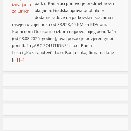
park u Banjaluci ponovo je predmet novih
ulaganja. Gradska uprava odobrila je
dodatne radove na parkovskim stazama i
rasvjeti u vrijednosti od 33.928,40 KM sa PDV-om.
Konačnom Odlukom o izboru najpovoljnijeg ponuđača
(od 03.08.2026. godine), ovaj posao je povjeren grupi
ponuđača „ABC SOLUTIONS“ d.o.o. Banja
Luka i „Kozaraputevi“ d.o.o. Banja Luka, firmama koje
[…]
[...]
Preminuo Drago Galić: Euroherc se oprašta od jednog
od svojih osnivača
U 73. godini preminuo je Drago Galić iz
Širokog Brijega, jedan od osnivača
Euroherca te dugogodišnji rukovodioca u
sektoru osiguranja. Drago Galić rođen je
1954. godine u Ljubotićima, a veći dio života proveo je u
Širokom Brijegu. U Euroherc je došao s bogatim
riş
iskustvom u području osiguranja te je od samih