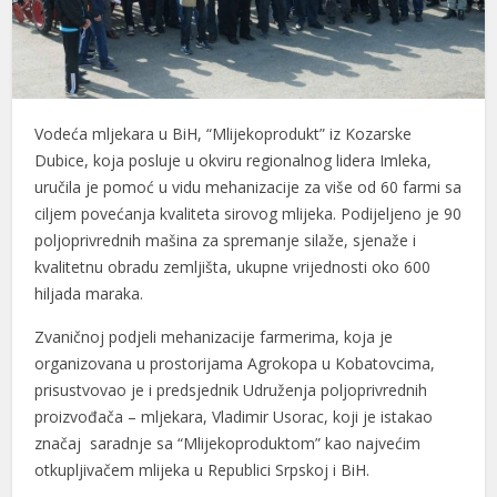
Vodeća mljekara u BiH, “Mlijekoprodukt” iz Kozarske
Dubice, koja posluje u okviru regionalnog lidera Imleka,
uručila je pomoć u vidu mehanizacije za više od 60 farmi sa
ciljem povećanja kvaliteta sirovog mlijeka. Podijeljeno je 90
poljoprivrednih mašina za spremanje silaže, sjenaže i
kvalitetnu obradu zemljišta, ukupne vrijednosti oko 600
hiljada maraka.
Zvaničnoj podjeli mehanizacije farmerima, koja je
organizovana u prostorijama Agrokopa u Kobatovcima,
prisustvovao je i predsjednik Udruženja poljoprivrednih
proizvođača – mljekara, Vladimir Usorac, koji je istakao
značaj saradnje sa “Mlijekoproduktom” kao najvećim
otkupljivačem mlijeka u Republici Srpskoj i BiH.