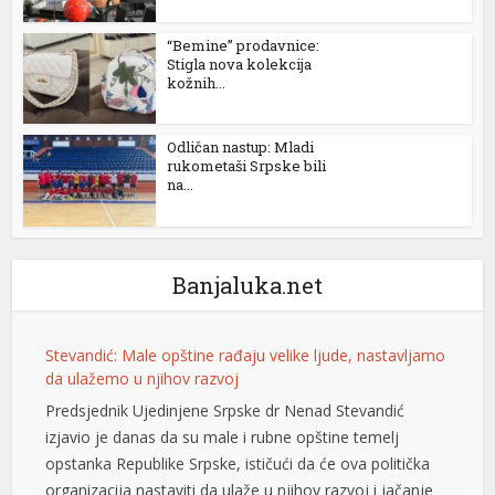
“Bemine” prodavnice:
Stigla nova kolekcija
kožnih...
Odličan nastup: Mladi
rukometaši Srpske bili
na...
Banjaluka.net
Stevandić: Male opštine rađaju velike ljude, nastavljamo
da ulažemo u njihov razvoj
l
Predsjednik Ujedinjene Srpske dr Nenad Stevandić
izjavio je danas da su male i rubne opštine temelj
opstanka Republike Srpske, ističući da će ova politička
organizacija nastaviti da ulaže u njihov razvoj i jačanje