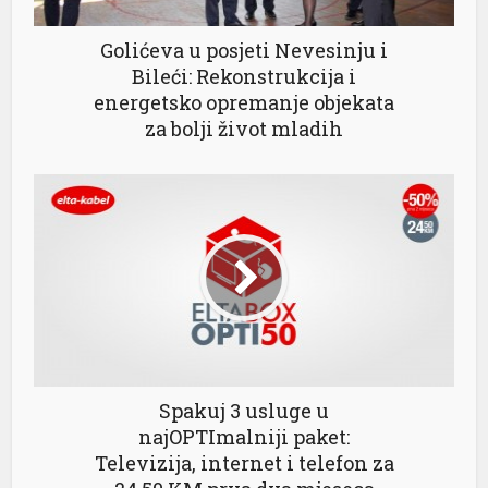
Golićeva u posjeti Nevesinju i
Bileći: Rekonstrukcija i
energetsko opremanje objekata
za bolji život mladih
l
Spakuj 3 usluge u
najOPTImalniji paket:
Televizija, internet i telefon za