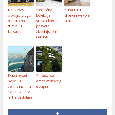
KKI Vrbas
Neobična
Kupatila u
osvojio drugo
kolekcija
skandinavskom
mjesto na
stolica kao
stilu
turniru u
posveta
Kazanju
životinjskom
carstvu
Dubai gradi
Priroda kao dio
najveću
arhitektonskog
veletržnicu na
dizajna
svijetu za 8,2
milijardi dolara