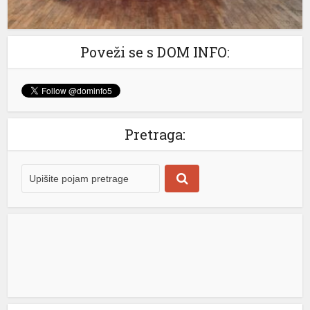
mijenjati. “Naš cilj ostaje jasan – potpuna […]
[...]
t
Poveži se s DOM INFO:
l
l
Pretraga:
rt
 giriş