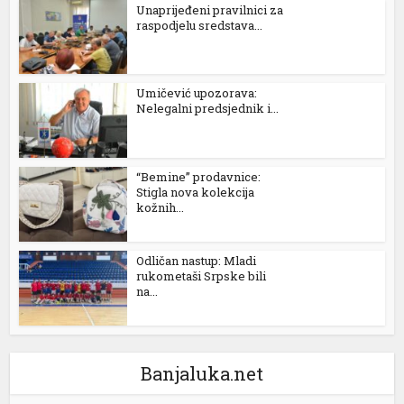
Unaprijeđeni pravilnici za
l
raspodjelu sredstava...
l
Umičević upozorava:
Nelegalni predsjednik i...
“Bemine” prodavnice:
Stigla nova kolekcija
kožnih...
 al
Odličan nastup: Mladi
rukometaši Srpske bili
na...
l
l
l
Banjaluka.net
l