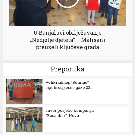
el
l
U Banjaluci obilježavanje
„Nedjelje djeteta“ – Mališani
preuzeli ključeve grada
l
Preporuka
l
l
Veliki jubilej: “Bemine”
cipele uspješno gaze 22...
el
Javor posjetio kompaniju
“Bosankar”: Nova...