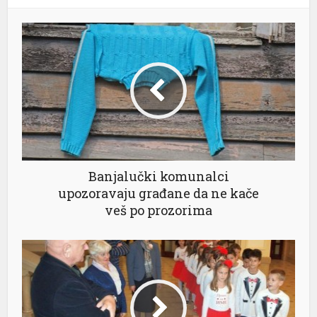
l
l
l
l
Banjalučki komunalci
el
upozoravaju građane da ne kače
veš po prozorima
el
el