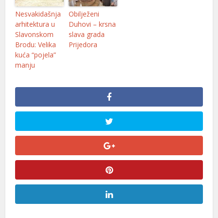
Nesvakidašnja
Obilježeni
l
arhitektura u
Duhovi – krsna
Slavonskom
slava grada
l
Brodu: Velika
Prijedora
l
kuća “pojela”
manju
l
l
l
l
l
l
l
l