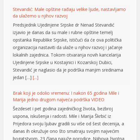
Stevandić: Male opštine rađaju velike ljude, nastavljamo
l
da ulažemo u njihov razvoj
l
Predsjednik Ujedinjene Srpske dr Nenad Stevandić
izjavio je danas da su male i rubne opštine temelj
l
opstanka Republike Srpske, ističući da će ova politička
organizacija nastaviti da ulaže u njihov razvoj i jačanje
l
lokalnih zajednica. Tokom otvaranja novih kancelarija
l
Ujedinjene Srpske u Kostajnici i Kozarskoj Dubici,
Stevandić je naglasio da je podrška manjim sredinama
l
jedan […]
[...]
l
Brak koji je odolio vremenu: I nakon 65 godina Mile i
l
Marija jedno drugom najveća podrška VIDEO
Šezdeset i pet godina zajedničkog života, bezbroj
uspona, iskušenja i radosti. Mile i Marija Škrbić iz
l
Prijedora svoju ljubav gradili su više od šest decenija, a
danas ih okružuje ono što smatraju svojim najvećim
l
bogatstvom, 23 člana najuže porodice. Njihova životna