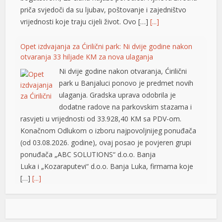
l
priča svjedoči da su ljubav, poštovanje i zajedništvo
vrijednosti koje traju cijeli život. Ovo […]
[...]
l
Opet izdvajanja za Ćirilični park: Ni dvije godine nakon
l
otvaranja 33 hiljade KM za nova ulaganja
l
Ni dvije godine nakon otvaranja, Ćirilični
park u Banjaluci ponovo je predmet novih
l
ulaganja. Gradska uprava odobrila je
l
dodatne radove na parkovskim stazama i
rasvjeti u vrijednosti od 33.928,40 KM sa PDV-om.
l
Konačnom Odlukom o izboru najpovoljnijeg ponuđača
(od 03.08.2026. godine), ovaj posao je povjeren grupi
l
ponuđača „ABC SOLUTIONS“ d.o.o. Banja
l
Luka i „Kozaraputevi“ d.o.o. Banja Luka, firmama koje
[…]
[...]
 al
el
Preminuo Drago Galić: Euroherc se oprašta od jednog
od svojih osnivača
el