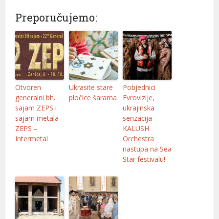
l
Preporučujemo:
l
l
l
l
Otvoren
Ukrasite stare
Pobjednici
generalni bh.
pločice šarama
Evrovizije,
 al
sajam ZEPS i
ukrajinska
sajam metala
senzacija
 al
ZEPS –
KALUSH
Intermetal
Orchestra
l
nastupa na Sea
l
Star festivalu!
l
l
l