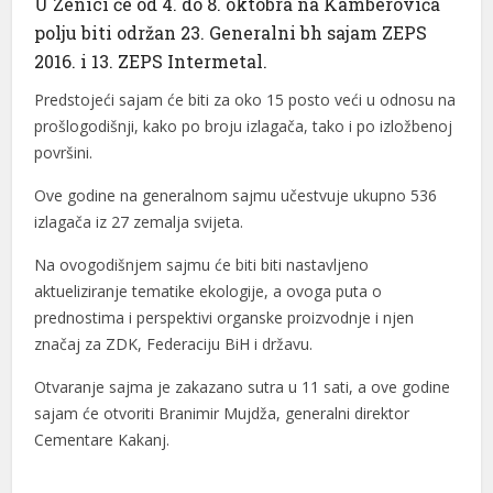
U Zenici će od 4. do 8. oktobra na Kamberovića
polju biti održan 23. Generalni bh sajam ZEPS
l
2016. i 13. ZEPS Intermetal.
l
Predstojeći sajam će biti za oko 15 posto veći u odnosu na
l
prošlogodišnji, kako po broju izlagača, tako i po izložbenoj
površini.
l
Ove godine na generalnom sajmu učestvuje ukupno 536
l
izlagača iz 27 zemalja svijeta.
l
Na ovogodišnjem sajmu će biti biti nastavljeno
aktueliziranje tematike ekologije, a ovoga puta o
l
prednostima i perspektivi organske proizvodnje i njen
l
značaj za ZDK, Federaciju BiH i državu.
l
Otvaranje sajma je zakazano sutra u 11 sati, a ove godine
sajam će otvoriti Branimir Mujdža, generalni direktor
l
Cementare Kakanj.
l