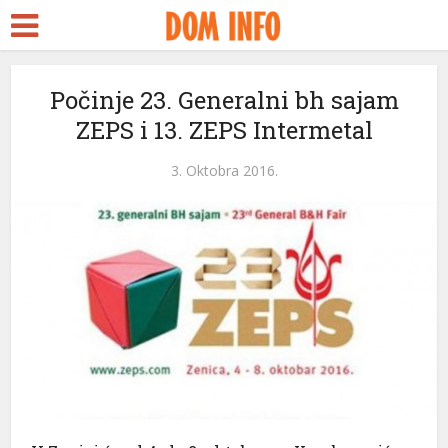
t
Počinje 23. Generalni bh sajam
ZEPS i 13. ZEPS Intermetal
s
l
3. Oktobra 2016.
l
tleri