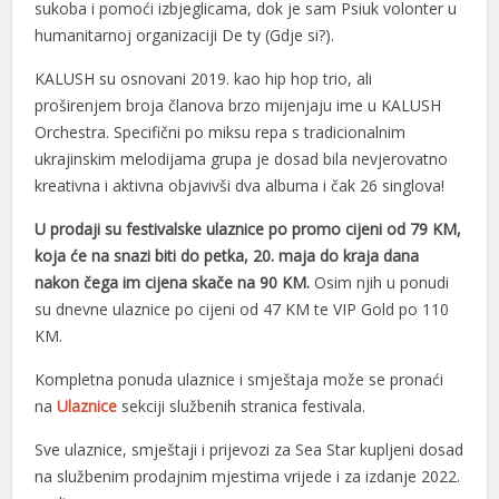
sukoba i pomoći izbjeglicama, dok je sam Psiuk volonter u
humanitarnoj organizaciji De ty (Gdje si?).
KALUSH su osnovani 2019. kao hip hop trio, ali
proširenjem broja članova brzo mijenjaju ime u KALUSH
Orchestra. Specifični po miksu repa s tradicionalnim
ukrajinskim melodijama grupa je dosad bila nevjerovatno
kreativna i aktivna objavivši dva albuma i čak 26 singlova!
U prodaji su festivalske ulaznice po promo cijeni od 79 KM,
koja će na snazi biti do petka, 20. maja do kraja dana
nakon čega im cijena skače na 90 KM.
Osim njih u ponudi
su dnevne ulaznice po cijeni od 47 KM te VIP Gold po 110
KM.
Kompletna ponuda ulaznice i smještaja može se pronaći
na
Ulaznice
sekciji službenih stranica festivala.
Sve ulaznice, smještaji i prijevozi za Sea Star kupljeni dosad
na službenim prodajnim mjestima vrijede i za izdanje 2022.