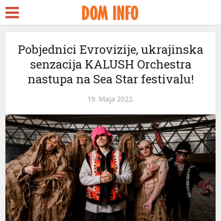
Pobjednici Evrovizije, ukrajinska
senzacija KALUSH Orchestra
nastupa na Sea Star festivalu!
19. Maja 2022.
eri