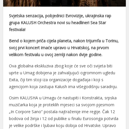
Svjetska senzacija, pobjednici Evrovizije, ukrajinska rap
grupa KALUSH Orchestra novi su headlineri Sea Star
festivala!
Bend o kojem priča cijela planeta, nakon trijumfa u Torinu,
svoj prvi koncert imaće upravo u Hrvatskoj, na prvom
velikom festivalu u ovoj zemlji nakon dvije godine.
Ova globalna ekskluziva zbog koje će sve oči svijeta biti
uprte u Umag dobijena je zahvaljujući ogromnom ugledu
Exita, čiji tim stoji iza organizacije događaja i koji s
agencijom koja zastupa Kalush ima višegodišnju saradnju.
Osim KALUSHA u Umagu će nastupiti i Konstrakta, srpska
muzičarka koja je proteklih mjeseci sa svojom pjesmom
„In Corpore Sano“ postala najtraženije ime regije. Čak 12
bodova od žirija i 12 od publike u finalu Eurosonga potvrda
je velike podrške i ljubavi koju dobija od Hrvatske. Upravo