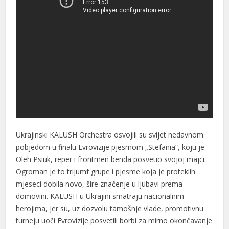
Ukrajinski KALUSH Orchestra osvojili su svijet nedavnom
pobjedom u finalu Evrovizije pjesmom „Stefania“, koju je
Oleh Psiuk, reper i frontmen benda posvetio svojoj majci.
Ogroman je to trijumf grupe i pjesme koja je proteklih
mjeseci dobila novo, šire značenje u ljubavi prema
domovini. KALUSH u Ukrajini smatraju nacionalnim
herojima, jer su, uz dozvolu tamošnje vlade, promotivnu
turneju uoči Evrovizije posvetili borbi za mirno okončavanje