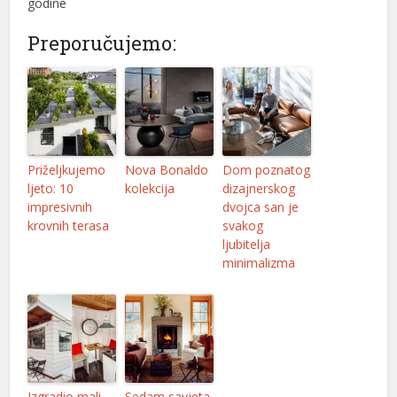
godine
Preporučujemo:
Priželjkujemo
Nova Bonaldo
Dom poznatog
ljeto: 10
kolekcija
dizajnerskog
impresivnih
dvojca san je
krovnih terasa
svakog
ljubitelja
minimalizma
Izgradio mali
Sedam savjeta