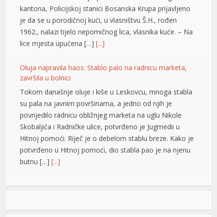
kantona, Policijskoj stanici Bosanska Krupa prijavljeno
u
je da se u porodičnoj kući, u vlasništvu Š.H., rođen
1962., nalazi tijelo nepomičnog lica, vlasnika kuće. – Na
u
lice mjesta upućena […]
[...]
Oluja napravila haos: Stablo palo na radnicu marketa,
završila u bolnici
Tokom današnje oluje i kiše u Leskovcu, mnoga stabla
su pala na javnim površinama, a jedno od njih je
povrijedilo radnicu obližnjeg marketa na uglu Nikole
Skobaljića i Radničke ulice, potvrđeno je Jugmedii u
Hitnoj pomoći. Riječ je o debelom stablu breze. Kako je
potvrđeno u Hitnoj pomoći, dio stabla pao je na njenu
butnu […]
[...]
Snimak s Jadrana izazvao bijes javnosti: Muškarac džet
skijem ometao avione koji su gasili požar
Snimak s Kraljičine plaže u Ninu izazvao je