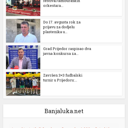
festival tamburaških
orkestara...
Do 17. avgusta rok za
prijavu za dodjelu
plastenika u...
Grad Prijedor raspisao dva
javna konkursa za...
t
Završen 3×3 fudbalski
t
turnir u Prijedoru:...
Banjaluka.net