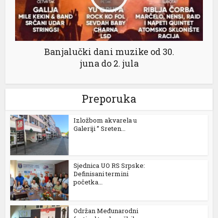
Banjalučki dani muzike od 30.
juna do 2. jula
Preporuka
Izložbom akvarela u
l
Galeriji ” Sreten...
Sjednica UO RS Srpske:
Definisani termini
početka...
Održan Međunarodni