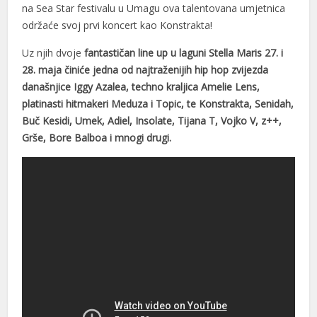
na Sea Star festivalu u Umagu ova talentovana umjetnica
održaće svoj prvi koncert kao Konstrakta!
Uz njih dvoje
fantastičan line up u laguni Stella Maris 27. i
28. maja činiće jedna od najtraženijih
hip hop zvijezda
današnjice
Iggy Azalea, techno kraljica Amelie Lens,
l
platinasti hitmakeri Meduza i Topic, te Konstrakta, Senidah,
l
Buč Kesidi, Umek, Adiel, Insolate, Tijana T, Vojko V, z++,
Grše, Bore Balboa i mnogi drugi.