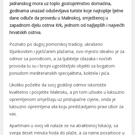
Jadranskog mora uz toplo gostoprimstvo domaćina,
godinama unazad oduševljava turiste koje najtoplije ljetne
dane odluče da provedu u Malinskoj, smještenoj u
zapadnom djelu ostrva Krk, jednom od najljepših i najvećih
hrvatskih ostrva.
Poznato po dugoj pomorskoj tradiciji, ukrašeno
šljunkovitim i pješčanim plažama, ovo mjesto idealno je za
odmor sa porodicom, a za ljubitelje izlazaka i noćnih
provoda tu su i brojni ugostiteljski objekti sa bogatom
ponudom mediteranskih specijaliteta, koktela i pića.
Ukoliko poželite da svoj godišnji odmor iskoristite
kvalitetno i posjetite Malinsku, a pri tom uživate u luksuzno
opremljenom smještaju uz pristupačne cijene, onda je
luksuzno opremljena vila koju predstavljamo pravi izbor za
vas.
Apartmani u ovoj vili nalaze se na atraktivnoj lokaciji, sa
svega deset minuta hoda do plaže, a za njene posjetioce u