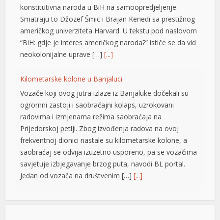
konstitutivna naroda u BiH na samoopredjeljenje.
Smatraju to Džozef Šmic i Brajan Kenedi sa prestižnog
američkog univerziteta Harvard. U tekstu pod naslovom
“BiH: gdje je interes američkog naroda?” ističe se da vid
neokolonijalne uprave […]
[...]
Kilometarske kolone u Banjaluci
Vozače koji ovog jutra izlaze iz Banjaluke dočekali su
ogromni zastoji i saobraćajni kolaps, uzrokovani
radovima i izmjenama režima saobraćaja na
Prijedorskoj petlji. Zbog izvođenja radova na ovoj
frekventnoj dionici nastale su kilometarske kolone, a
saobraćaj se odvija izuzetno usporeno, pa se vozačima
savjetuje izbjegavanje brzog puta, navodi BL portal.
Jedan od vozača na društvenim […]
[...]
Pripremite kišobrane: Nakon vrelog dana stižu pljuskovi i
grmljavina