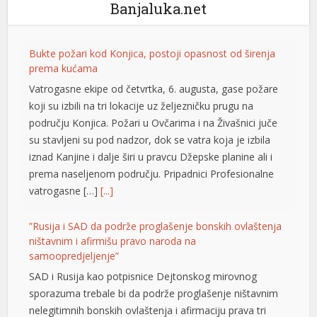
Banjaluka.net
Bukte požari kod Konjica, postoji opasnost od širenja
prema kućama
Vatrogasne ekipe od četvrtka, 6. augusta, gase požare
koji su izbili na tri lokacije uz željezničku prugu na
području Konjica. Požari u Ovčarima i na Živašnici juče
su stavljeni su pod nadzor, dok se vatra koja je izbila
iznad Kanjine i dalje širi u pravcu Džepske planine ali i
prema naseljenom području. Pripadnici Profesionalne
vatrogasne […]
[...]
”Rusija i SAD da podrže proglašenje bonskih ovlaštenja
ništavnim i afirmišu pravo naroda na
samoopredjeljenje”
SAD i Rusija kao potpisnice Dejtonskog mirovnog
sporazuma trebale bi da podrže proglašenje ništavnim
nelegitimnih bonskih ovlaštenja i afirmaciju prava tri