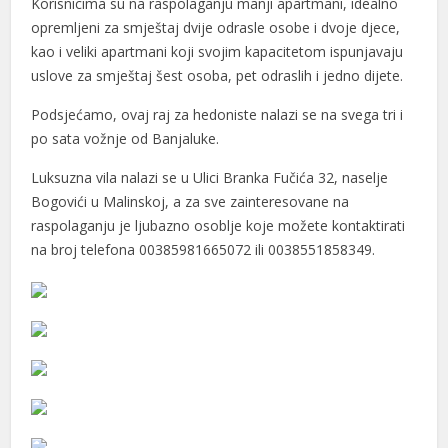
Korisnicima su na raspolaganju manji apartmani, idealno
opremljeni za smještaj dvije odrasle osobe i dvoje djece,
kao i veliki apartmani koji svojim kapacitetom ispunjavaju
uslove za smještaj šest osoba, pet odraslih i jedno dijete.
Podsjećamo, ovaj raj za hedoniste nalazi se na svega tri i
po sata vožnje od Banjaluke.
Luksuzna vila nalazi se u Ulici Branka Fučića 32, naselje
Bogovići u Malinskoj, a za sve zainteresovane na
raspolaganju je ljubazno osoblje koje možete kontaktirati
na broj telefona 00385981665072 ili 0038551858349.