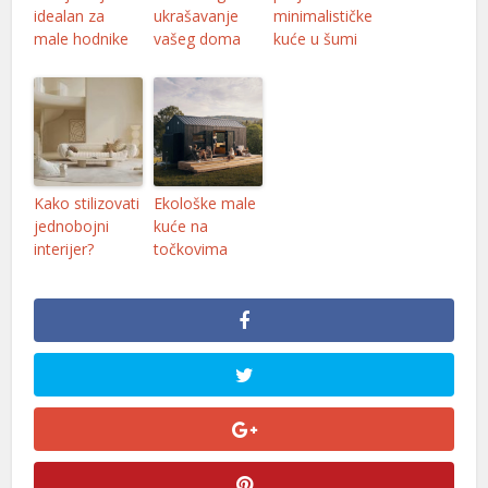
idealan za
ukrašavanje
minimalističke
male hodnike
vašeg doma
kuće u šumi
Kako stilizovati
Ekološke male
jednobojni
kuće na
interijer?
točkovima