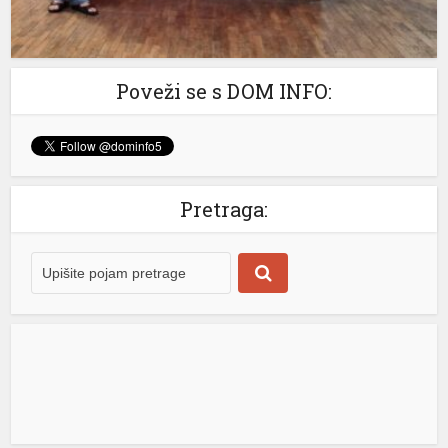
Poveži se s DOM INFO:
me büyüsü
Pretraga:
giriş