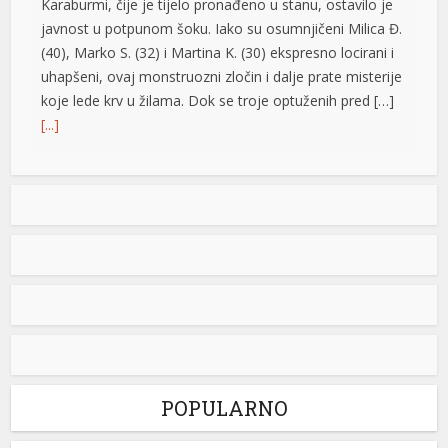
Karaburmi, čije je tijelo pronađeno u stanu, ostavilo je
l
javnost u potpunom šoku. Iako su osumnjičeni Milica Đ.
(40), Marko S. (32) i Martina K. (30) ekspresno locirani i
uhapšeni, ovaj monstruozni zločin i dalje prate misterije
koje lede krv u žilama. Dok se troje optuženih pred […]
[...]
Vrućine ne popuštaju: Temperature do 40 stepeni,
meteorolozi poslali upozorenje za vikend
U našem regionu narednih dana pretežno sunčano,
suvo i toplo, posebno do srijede. Zatim slijedi manje
t
osvježenje, dok bi krajem sedmice ponovo bilo toplo.
Negde od oko 18. avgusta se polako nazire svježiji i
nestabilniji period, ali obilnih padavina na širem području
za sada nema ni u dalekim najavama, objavio je na
svom Fejsbuk profilu […]
[...]
POPULARNO
Nolan ima novi rekord: “Odiseja” zaradila više od
milijardu dolara