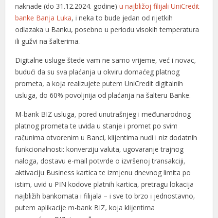
l
naknade (do 31.12.2024. godine)
u najbližoj filijali UniCredit
banke Banja Luka
, i neka to bude jedan od rijetkih
l
odlazaka u Banku, posebno u periodu visokih temperatura
ili gužvi na šalterima.
l
Digitalne usluge štede vam ne samo vrijeme, već i novac,
 al
budući da su sva plaćanja u okviru domaćeg platnog
 al
prometa, a koja realizujete putem UniCredit digitalnih
usluga, do 60% povoljnija od plaćanja na šalteru Banke.
l
M-bank BIZ usluga, pored unutrašnjeg i međunarodnog
l
platnog prometa te uvida u stanje i promet po svim
računima otvorenim u Banci, klijentima nudi i niz dodatnih
l
funkcionalnosti: konverziju valuta, ugovaranje trajnog
l
naloga, dostavu e-mail potvrde o izvršenoj transakciji,
aktivaciju Business kartica te izmjenu dnevnog limita po
l
istim, uvid u PIN kodove platnih kartica, pretragu lokacija
l
najbližih bankomata i filijala – i sve to brzo i jednostavno,
putem aplikacije m-bank BIZ, koja klijentima
l