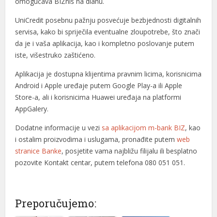
omogućava BIZnis na dlanu.
l
UniCredit posebnu pažnju posvećuje bezbjednosti digitalnih
servisa, kako bi spriječila eventualne zloupotrebe, što znači
l
da je i vaša aplikacija, kao i kompletno poslovanje putem
l
iste, višestruko zaštićeno.
l
Aplikacija je dostupna klijentima pravnim licima, korisnicima
Android i Apple uređaje putem Google Play-a ili Apple
l
Store-a, ali i korisnicima Huawei uređaja na platformi
AppGalery.
l
Dodatne informacije u vezi
sa aplikacijom m-bank BIZ
, kao
l
i ostalim proizvodima i uslugama, pronađite putem
web
l
stranice Banke
, posjetite vama najbližu filijalu ili besplatno
pozovite Kontakt centar, putem telefona 080 051 051.
l
l
Preporučujemo:
l