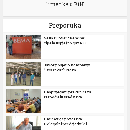
limenke u BiH
l
l
Preporuka
l
Veliki jubilej: “Bemine”
cipele uspješno gaze 22...
l
l
Javor posjetio kompaniju
“Bosankar”: Nova...
l
l
Unaprijeđeni pravilnici za
raspodjelu sredstava...
l
l
Umičević upozorava:
l
Nelegalni predsjednik i...