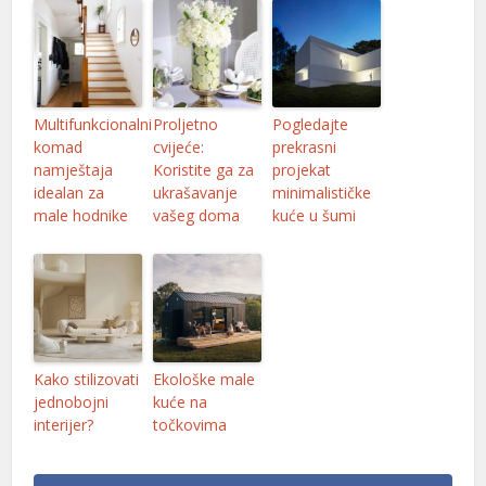
l
l
Multifunkcionalni
Proljetno
Pogledajte
komad
cvijeće:
prekrasni
namještaja
Koristite ga za
projekat
l
idealan za
ukrašavanje
minimalističke
male hodnike
vašeg doma
kuće u šumi
l
l
Kako stilizovati
Ekološke male
l
jednobojni
kuće na
interijer?
točkovima
l