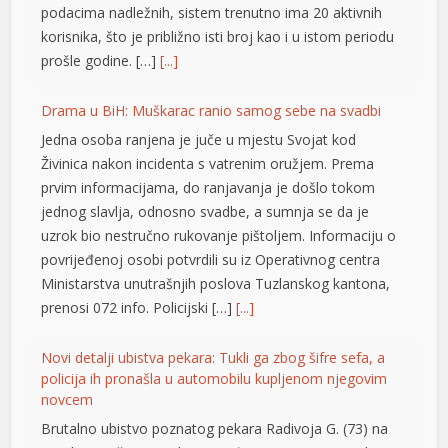
podacima nadležnih, sistem trenutno ima 20 aktivnih
l
korisnika, što je približno isti broj kao i u istom periodu
prošle godine. […]
[...]
l
Drama u BiH: Muškarac ranio samog sebe na svadbi
l
Jedna osoba ranjena je juče u mjestu Svojat kod
l
Živinica nakon incidenta s vatrenim oružjem. Prema
prvim informacijama, do ranjavanja je došlo tokom
l
jednog slavlja, odnosno svadbe, a sumnja se da je
at
uzrok bio nestručno rukovanje pištoljem. Informaciju o
povrijeđenoj osobi potvrdili su iz Operativnog centra
rt
Ministarstva unutrašnjih poslova Tuzlanskog kantona,
prenosi 072 info. Policijski […]
[...]
Novi detalji ubistva pekara: Tukli ga zbog šifre sefa, a
policija ih pronašla u automobilu kupljenom njegovim
t
novcem
l
Brutalno ubistvo poznatog pekara Radivoja G. (73) na