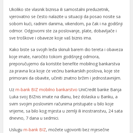
l
Ukoliko ste vlasnik biznisa ili samostalni preduzetnik,
vjerovatno se često nalazite u situaciji da posao nosite sa
l
sobom kući, radnim danima, vikendom, pa čak i na godišnji
odmor. Odgovorni ste za poslovanje, plate, dobavljače i
l
sve troškove i obaveze koje vaš biznis ima.
l
Kako biste sa svojih leđa skinuli barem dio tereta i obaveza
l
koje imate, naročito tokom godišnjeg odmora,
preporučujemo da koristite benefite mobilnog bankarstva
l
za pravna lica koje će većinu bankarskih poslova, koje ste
primorani da obavite, učiniti znatno bržim i jednostavnijim.
l
Uz
m-bank BIZ mobilno bankarstvo
UniCredit banke Banja
l
Luka svoj BIZnis imate na dlanu, bez dolaska u Banku, a
l
svim svojim poslovnim računima pristupate u bilo koje
vrijeme, sa bilo kog mjesta u zemlji ili inostranstvu, 24 sata
l
dnevno, 7 dana u sedmici.
l
Uslugu
m-bank BIZ
, možete ugovoriti bez mjesečne