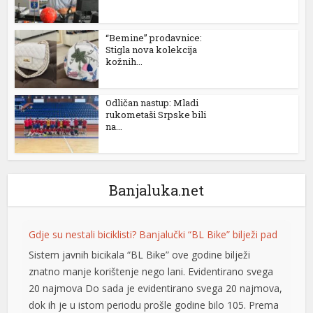
l
l
“Bemine” prodavnice:
Stigla nova kolekcija
kožnih...
l
l
Odličan nastup: Mladi
rukometaši Srpske bili
l
na...
l
 al
Banjaluka.net
l
l
Gdje su nestali biciklisti? Banjalučki “BL Bike” bilježi pad
Sistem javnih bicikala “BL Bike” ove godine bilježi
l
znatno manje korištenje nego lani. Evidentirano svega
l
20 najmova Do sada je evidentirano svega 20 najmova,
dok ih je u istom periodu prošle godine bilo 105. Prema
l