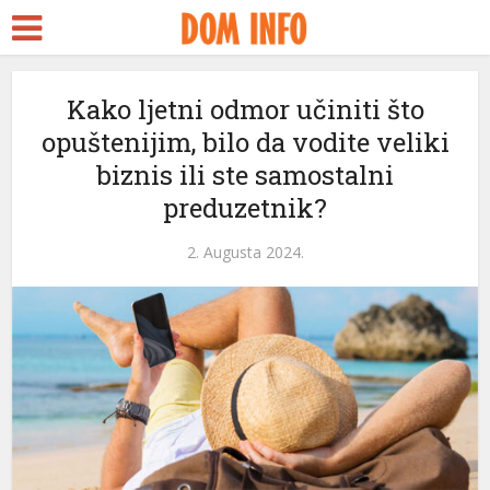
t
Kako ljetni odmor učiniti što
opuštenijim, bilo da vodite veliki
biznis ili ste samostalni
l
preduzetnik?
l
2. Augusta 2024.
leri
l