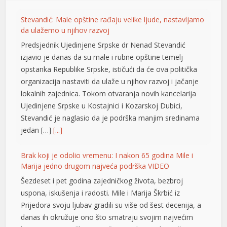
Stevandić: Male opštine rađaju velike ljude, nastavljamo
da ulažemo u njihov razvoj
Predsjednik Ujedinjene Srpske dr Nenad Stevandić
izjavio je danas da su male i rubne opštine temelj
opstanka Republike Srpske, ističući da će ova politička
organizacija nastaviti da ulaže u njihov razvoj i jačanje
lokalnih zajednica. Tokom otvaranja novih kancelarija
Ujedinjene Srpske u Kostajnici i Kozarskoj Dubici,
Stevandić je naglasio da je podrška manjim sredinama
l
jedan […]
[...]
Brak koji je odolio vremenu: I nakon 65 godina Mile i
Marija jedno drugom najveća podrška VIDEO
Šezdeset i pet godina zajedničkog života, bezbroj
uspona, iskušenja i radosti. Mile i Marija Škrbić iz
Prijedora svoju ljubav gradili su više od šest decenija, a
danas ih okružuje ono što smatraju svojim najvećim