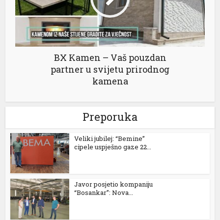
BX Kamen – Vaš pouzdan
partner u svijetu prirodnog
kamena
l
Preporuka
Veliki jubilej: “Bemine”
cipele uspješno gaze 22...
Javor posjetio kompaniju
“Bosankar”: Nova...