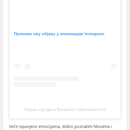
Прикажи ову објаву у апликацији Instagram
l
l
Објава коју дели Banjalučki (@banjalucki.bl)
Veče ispunjeno emocijama, dobro poznatim hitovima i