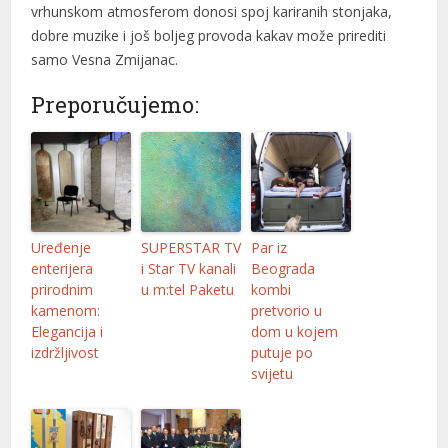
vrhunskom atmosferom donosi spoj kariranih stonjaka,
dobre muzike i još boljeg provoda kakav može prirediti
samo Vesna Zmijanac.
Preporučujemo:
Uređenje
SUPERSTAR TV
Par iz
enterijera
i Star TV kanali
Beograda
prirodnim
u m:tel Paketu
kombi
kamenom:
pretvorio u
Elegancija i
dom u kojem
izdržljivost
putuje po
svijetu