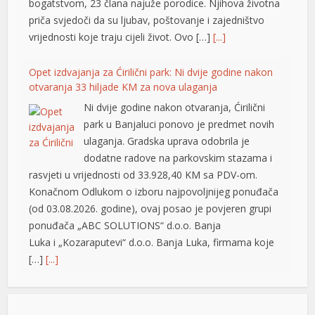
bogatstvom, 23 člana najuže porodice. Njihova životna
priča svjedoči da su ljubav, poštovanje i zajedništvo
vrijednosti koje traju cijeli život. Ovo […]
[...]
Opet izdvajanja za Ćirilični park: Ni dvije godine nakon
otvaranja 33 hiljade KM za nova ulaganja
Ni dvije godine nakon otvaranja, Ćirilični
park u Banjaluci ponovo je predmet novih
ulaganja. Gradska uprava odobrila je
dodatne radove na parkovskim stazama i
rasvjeti u vrijednosti od 33.928,40 KM sa PDV-om.
Konačnom Odlukom o izboru najpovoljnijeg ponuđača
(od 03.08.2026. godine), ovaj posao je povjeren grupi
ponuđača „ABC SOLUTIONS“ d.o.o. Banja
Luka i „Kozaraputevi“ d.o.o. Banja Luka, firmama koje
[…]
[...]
Preminuo Drago Galić: Euroherc se oprašta od jednog
od svojih osnivača