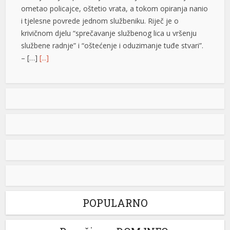
ometao policajce, oštetio vrata, a tokom opiranja nanio
i tjelesne povrede jednom službeniku. Riječ je o
krivičnom djelu “sprečavanje službenog lica u vršenju
službene radnje” i “oštećenje i oduzimanje tuđe stvari”.
– […]
[...]
Tompson u Imotskom pred 20.000 ljudi: Uzvici ZDS,
majice sa obilježjima HOS-a i “Oluje”
Kontroverzni pjevač Marko Perković Tompson nastupio
je sinoć na stadionu „Gospin dolac“ u Imotskom, pred
oko 20.000 posjetilaca, piše 24sata.hr. Među publikom
su se mogle vidjeti majice sa obilježjima HOS-a, kao i
one kojima se slavi “Oluja”. Koncert je počeo
pozdravom „Hvaljen Isus i Marija“, a na repertoaru se
našla i pjesma „Bojna Čavoglave“. Na […]
[...]
POPULARNO
Gužve na granicama BiH: Duge kolone na više prelaza,
evo gdje se najduže čeka