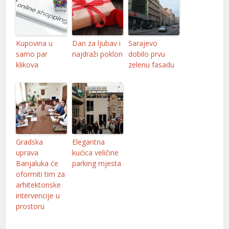
Kupovina u
Dan za ljubav i
Sarajevo
samo par
najdraži poklon
dobilo prvu
klikova
zelenu fasadu
Gradska
Elegantna
uprava
kućica veličine
Banjaluka će
parking mjesta
oformiti tim za
arhitektonske
intervencije u
prostoru