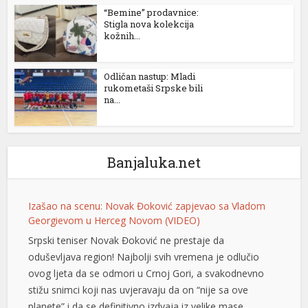
“Bemine” prodavnice:
Stigla nova kolekcija
kožnih...
Odličan nastup: Mladi
rukometaši Srpske bili
na...
Banjaluka.net
Izašao na scenu: Novak Đoković zapjevao sa Vladom
Georgievom u Herceg Novom (VIDEO)
Srpski teniser Novak Đoković ne prestaje da
oduševljava region! Najbolji svih vremena je odlučio
ovog ljeta da se odmori u Crnoj Gori, a svakodnevno
stižu snimci koji nas uvjeravaju da on “nije sa ove
planete” i da se definitivno izdvaja iz velike mase