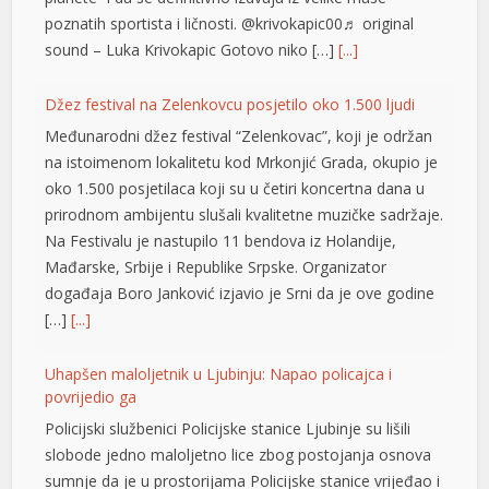
poznatih sportista i ličnosti. @krivokapic00♬ original
sound – Luka Krivokapic Gotovo niko […]
[...]
Džez festival na Zelenkovcu posjetilo oko 1.500 ljudi
Međunarodni džez festival “Zelenkovac”, koji je održan
na istoimenom lokalitetu kod Mrkonjić Grada, okupio je
oko 1.500 posjetilaca koji su u četiri koncertna dana u
prirodnom ambijentu slušali kvalitetne muzičke sadržaje.
Na Festivalu je nastupilo 11 bendova iz Holandije,
Mađarske, Srbije i Republike Srpske. Organizator
događaja Boro Јanković izjavio je Srni da je ove godine
[…]
[...]
Uhapšen maloljetnik u Ljubinju: Napao policajca i
povrijedio ga
Policijski službenici Policijske stanice Ljubinje su lišili
slobode jedno maloljetno lice zbog postojanja osnova
sumnje da je u prostorijama Policijske stanice vrijeđao i