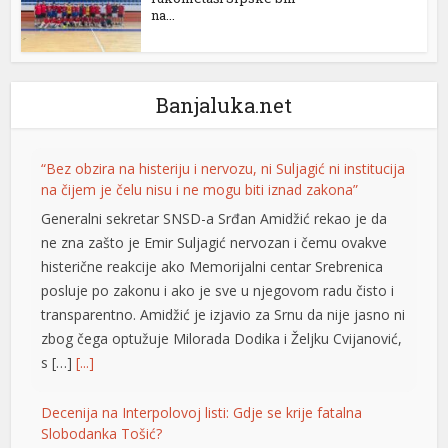
na...
Banjaluka.net
“Bez obzira na histeriju i nervozu, ni Suljagić ni institucija
na čijem je čelu nisu i ne mogu biti iznad zakona”
Generalni sekretar SNSD-a Srđan Amidžić rekao je da
ne zna zašto je Emir Suljagić nervozan i čemu ovakve
al
histerične reakcije ako Memorijalni centar Srebrenica
posluje po zakonu i ako je sve u njegovom radu čisto i
transparentno. Amidžić je izjavio za Srnu da nije jasno ni
zbog čega optužuje Milorada Dodika i Željku Cvijanović,
s […]
[...]
Decenija na Interpolovoj listi: Gdje se krije fatalna
Slobodanka Tošić?