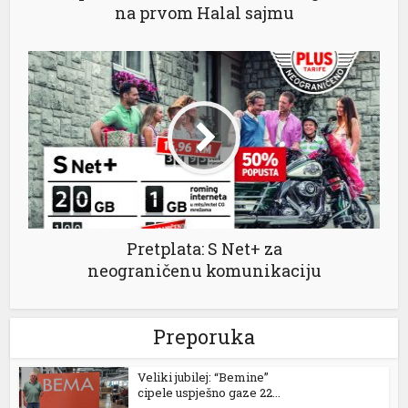
na prvom Halal sajmu
al
Pretplata: S Net+ za
neograničenu komunikaciju
Preporuka
Veliki jubilej: “Bemine”
cipele uspješno gaze 22...