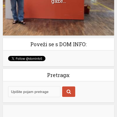
transportovali smo vodu iz našeg najvećeg izvorišta iz
su
Maglajana do Laktaša […]
[...]
su
Poveži se s DOM INFO:
Pretraga: