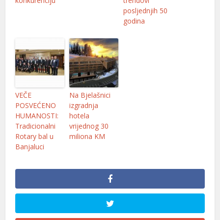
konkurenciju
trendovi
posljednjih 50
godina
VEČE
Na Bjelašnici
POSVEĆENO
izgradnja
HUMANOSTI:
hotela
Tradicionalni
vrijednog 30
Rotary bal u
miliona KM
Banjaluci