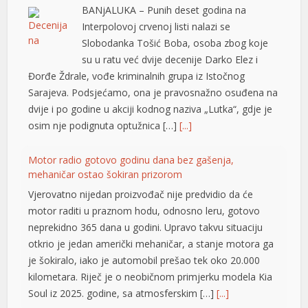
BANjALUKA – Punih deset godina na
Interpolovoj crvenoj listi nalazi se
Slobodanka Tošić Boba, osoba zbog koje
su u ratu već dvije decenije Darko Elez i
Đorđe Ždrale, vođe kriminalnih grupa iz Istočnog
Sarajeva. Podsjećamo, ona je pravosnažno osuđena na
dvije i po godine u akciji kodnog naziva „Lutka“, gdje je
osim nje podignuta optužnica […]
[...]
t
Motor radio gotovo godinu dana bez gašenja,
mehaničar ostao šokiran prizorom
t
Vjerovatno nijedan proizvođač nije predvidio da će
motor raditi u praznom hodu, odnosno leru, gotovo
neprekidno 365 dana u godini. Upravo takvu situaciju
otkrio je jedan američki mehaničar, a stanje motora ga
je šokiralo, iako je automobil prešao tek oko 20.000
kilometara. Riječ je o neobičnom primjerku modela Kia
Soul iz 2025. godine, sa atmosferskim […]
[...]