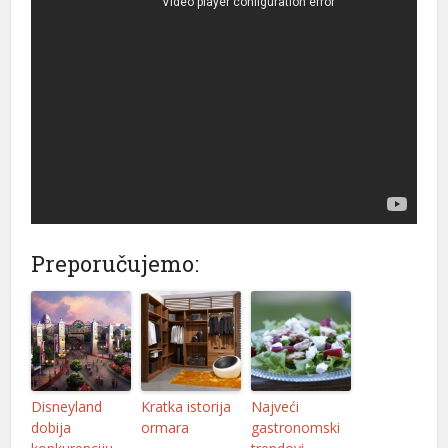
Preporučujemo:
Disneyland
Kratka istorija
Najveći
dobija
ormara
gastronomski