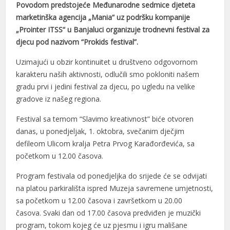
Povodom predstojeće Međunarodne sedmice djeteta
marketinška agencija „Mania“ uz podršku kompanije
„Prointer ITSS“ u Banjaluci organizuje trodnevni festival za
djecu pod nazivom “Prokids festival”.
Uzimajući u obzir kontinuitet u društveno odgovornom
karakteru naših aktivnosti, odlučili smo pokloniti našem
gradu prvi i jedini festival za djecu, po ugledu na velike
gradove iz našeg regiona.
Festival sa temom “Slavimo kreativnost” biće otvoren
danas, u ponedjeljak, 1. oktobra, svečanim dječjim
defileom Ulicom kralja Petra Prvog Karađorđevića, sa
početkom u 12.00 časova.
Program festivala od ponedjeljka do srijede će se odvijati
na platou parkirališta ispred Muzeja savremene umjetnosti,
sa početkom u 12.00 časova i završetkom u 20.00
časova. Svaki dan od 17.00 časova predviđen je muzički
program, tokom kojeg će uz pjesmu i igru mališane