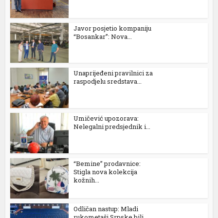
Javor posjetio kompaniju
“Bosankar”: Nova...
Unaprijeđeni pravilnici za
raspodjelu sredstava...
Umičević upozorava:
Nelegalni predsjednik i...
“Bemine” prodavnice:
Stigla nova kolekcija
kožnih...
Odličan nastup: Mladi
rukometaši Srpske bili