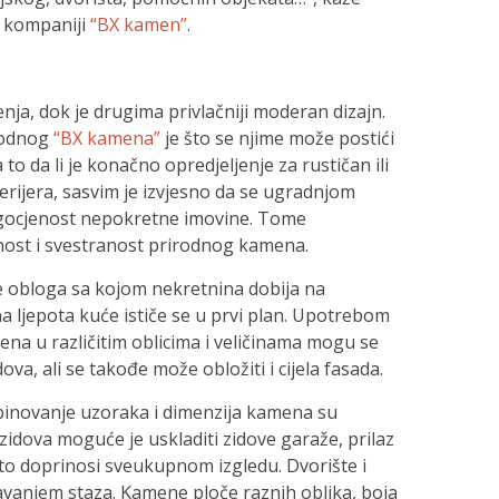
 kompaniji
“BX kamen”
.
đenja, dok je drugima privlačniji moderan dizajn.
rodnog
“BX kamena”
je što se njime može postići
 to da li je konačno opredjeljenje za rustičan ili
erijera, sasvim je izvjesno da se ugradnjom
gocjenost nepokretne imovine. Tome
ost i svestranost prirodnog kamena.
e obloga sa kojom nekretnina dobija na
 ljepota kuće ističe se u prvi plan. Upotrebom
ena u različitim oblicima i veličinama mogu se
idova, ali se takođe može obložiti i cijela fasada.
inovanje uzoraka i dimenzija kamena su
zidova moguće je uskladiti zidove garaže, prilaz
što doprinosi sveukupnom izgledu. Dvorište i
vanjem staza. Kamene ploče raznih oblika, boja