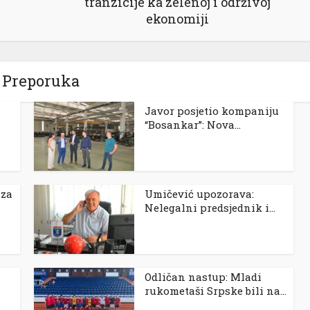
tranzicije ka zelenoj i održivoj
ekonomiji
Preporuka
Javor posjetio kompaniju
“Bosankar”: Nova...
 za
Umičević upozorava:
Nelegalni predsjednik i...
Odličan nastup: Mladi
rukometaši Srpske bili na...