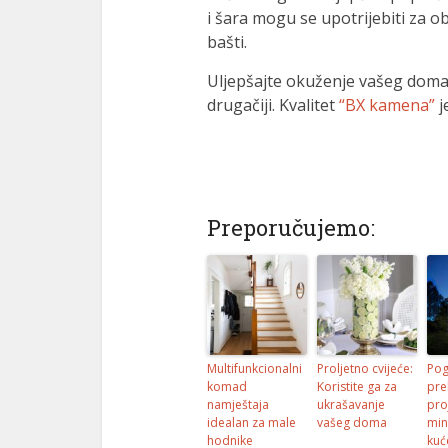
i šara mogu se upotrijebiti za o
bašti.
Uljepšajte okuženje vašeg doma 
drugačiji. Kvalitet
“BX kamena”
j
Preporučujemo:
Multifunkcionalni
Proljetno cvijeće:
Pog
komad
Koristite ga za
pre
namještaja
ukrašavanje
pro
idealan za male
vašeg doma
min
hodnike
kuć