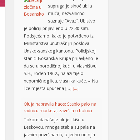
je policiji prijavljeno u 22:30 sati.
Podsjećamo, kako je potvrđeno iz
Ministarstva unutrašnjih poslova
Unsko-sanskog kantona, Policijskoj
stanici Bosanska Krupa prijavljeno je
da se u porodičnoj kući, u vlasništvu
Š.H., rođen 1962., nalazi tijelo
nepomičnog lica, vlasnika kuće. – Na
lice mjesta upućena […]
[...]
Oluja napravila haos: Stablo palo na
radnicu marketa, završila u bolnici
Tokom današnje oluje i kiše u
Leskovcu, mnoga stabla su pala na
javnim površinama, a jedno od njih
je povrijedilo radnicu obližnjeg
marketa na uglu Nikole Skobaljića i
Radničke ulice, potvrđeno je
Jugmedii u Hitnoj pomoći. Riječ je o