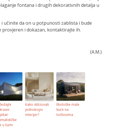
blaganje fontana i drugih dekorativnih detalja u
i učinite da on u potpunosti zablista i bude
e provjeren i dokazan, kontaktirajte ih.
(A.M.)
ledajte
Kako stilizovati
Ekološke male
krasni
jednobojni
kuće na
jekat
interijer?
točkovima
imalističke
e u šumi