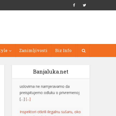
tyle
Zanimljivosti
Biz Info
Banjaluka.net
Inspektori otkrili ilegalnu sušaru, oko
1.000 pršuta biće uništeno
Inspektori Državnog
inspektorata Republike
Hrvatske otkrili su