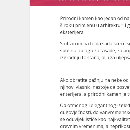
Prirodni kamen kao jedan od najs
široku primjenu u arhitekturi i gr
eksterijera.
S obzirom na to da sada kreće se
spoljnu oblogu za fasade, za pop
izgradnju fontana, ali i za ulje
Ako obratite pažnju na neke od
njihovi vlasnici nastoje da posve
enterijera, a prirodni kamen je t
Od otmenog i elegantnog izgleda
dugovječnosti, do vanvremenskog
se oduvijek ističe kao najkvalitet
drevnim vremenima, a neprikosn