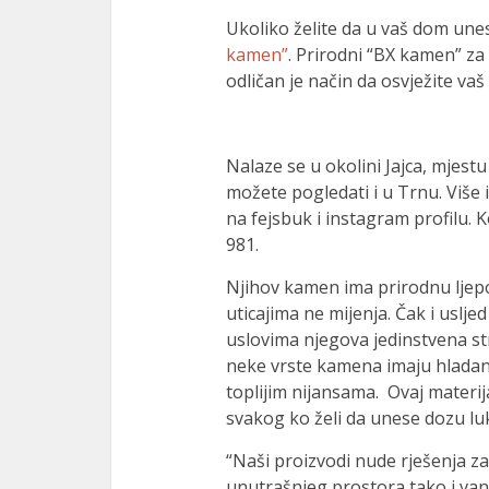
Ukoliko želite da u vaš dom une
kamen”
. Prirodni “BX kamen” za 
odličan je način da osvježite va
Nalaze se u okolini Jajca, mjest
možete pogledati i u Trnu. Više 
na fejsbuk i instagram profilu. 
981.
Njihov kamen ima prirodnu ljep
uticajima ne mijenja. Čak i uslje
uslovima njegova jedinstvena str
neke vrste kamena imaju hladan i
toplijim nijansama. Ovaj materij
svakog ko želi da unese dozu luk
“Naši proizvodi nude rješenja za
unutrašnjeg prostora tako i van