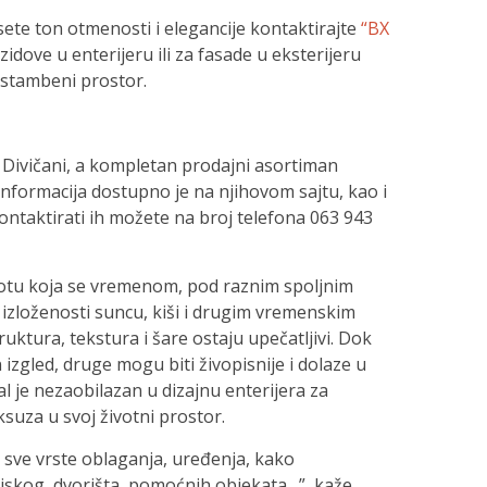
sete ton otmenosti i elegancije kontaktirajte
“BX
zidove u enterijeru ili za fasade u eksterijeru
š stambeni prostor.
u Divičani, a kompletan prodajni asortiman
informacija dostupno je na njihovom sajtu, kao i
Kontaktirati ih možete na broj telefona 063 943
otu koja se vremenom, pod raznim spoljnim
d izloženosti suncu, kiši i drugim vremenskim
uktura, tekstura i šare ostaju upečatljivi. Dok
zgled, druge mogu biti živopisnije i dolaze u
al je nezaobilazan u dizajnu enterijera za
suza u svoj životni prostor.
 sve vrste oblaganja, uređenja, kako
jskog, dvorišta, pomoćnih objekata…”, kaže