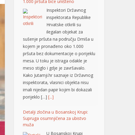
ilegalan objekat za
sušenje pršuta na području Drniša u
kojem je pronađeno oko 1.000
pršuta bez dokumentacije o porijeklu
mesa. U toku je istraga odakle je
meso stiglo i gdje je završavalo.
Kako Jutarnji.hr saznaje iz Državnog
inspektorata, vlasnici objekta nisu
imali nijedan papir kojim bi dokazali
porijeklo […]
[...]
Detalji zločina u Bosanskoj Krupi:
Supruga osumnjičena za ubistvo
muža
U Bosanskoj Krupi
supruga je sinoć ubila
muža, nezvanično
saznaje “Avaz“. Ubistvo