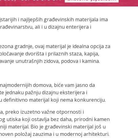
tarijih i najljepših građevinskih materijala ima
ađevinarstvu, ali i u dizajnu enterijera i
zona gradnje, ovaj materijal je idealna opcija za
ločavanje dvorišta i prilaznih staza, kapija,
pšavanje unutrašnjih zidova, podova i kamina.
 najmodernijih domova, biće vam jasno da
te jednaku pažnju dizajnu eksterijera i
u definitivno materijal koji nema konkurenciju.
, preko izuzetno važne otpornosti i
 utiska koji ostavlja bez daha, prirodni kamen
niji materijal. Bio je građevinski materijal još u
oven položaj zauzima i u modernoj arhitekturi.