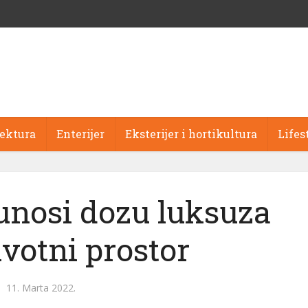
tektura
Enterijer
Eksterijer i hortikultura
Lifes
unosi dozu luksuza
ivotni prostor
11. Marta 2022.