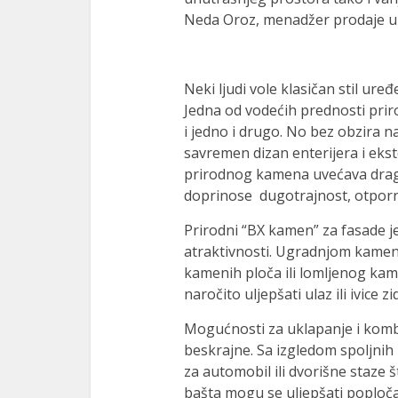
Neda Oroz, menadžer prodaje u
Neki ljudi vole klasičan stil ure
Jedna od vodećih prednosti pri
i jedno i drugo. No bez obzira na
savremen dizan enterijera i ekst
prirodnog kamena uvećava dra
doprinose dugotrajnost, otporn
Prirodni “BX kamen” za fasade j
atraktivnosti. Ugradnjom kamena
kamenih ploča ili lomljenog kam
naročito uljepšati ulaz ili ivice z
Mogućnosti za uklapanje i komb
beskrajne. Sa izgledom spoljnih 
za automobil ili dvorišne staze 
bašta mogu se uljepšati poploča