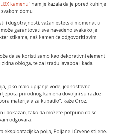
u
„BX kamenu“
nam je kazala da je pored kuhinje
 u svakom domu.
sti i dugotrajnosti, važan estetski momenat u
ji može garantovati sve navedeno svakako je
kteristikama, naš kamen će odgovoriti svim
že da se koristi samo kao dekorativni element
 zidna obloga, te za izradu lavaboa i kada.
ja, jako malo upijanje vode, jednostavno
na ljepota prirodnog kamena dovoljni su razlozi
bora materijala za kupatilo”, kaže Oroz.
en i dokazan, tako da možete potpuno da se
o vam odgovara.
 eksploatacijska polja, Poljane i Crvene stijene.