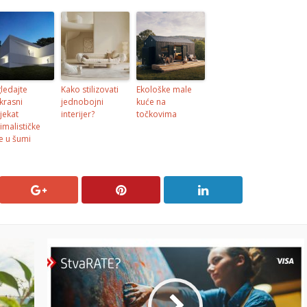
ledajte
Kako stilizovati
Ekološke male
krasni
jednobojni
kuće na
jekat
interijer?
točkovima
imalističke
e u šumi