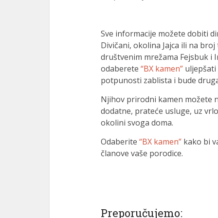
Sve informacije možete dobiti di
Divičani, okolina Jajca ili na br
društvenim mrežama Fejsbuk i In
odaberete
“BX kamen”
uljepšati
potpunosti zablista i bude drugač
Njihov prirodni kamen možete n
dodatne, prateće usluge, uz vrl
okolini svoga doma.
Odaberite
“BX kamen”
kako bi v
članove vaše porodice.
Preporučujemo: