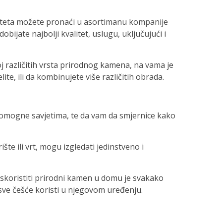
iteta možete pronaći u asortimanu kompanije
obijate najbolji kvalitet, uslugu, uključujući i
j različitih vrsta prirodnog kamena, na vama je
te, ili da kombinujete više različitih obrada.
omogne savjetima, te da vam da smjernice kako
te ili vrt, mogu izgledati jedinstveno i
iskoristiti prirodni kamen u domu je svakako
 sve češće koristi u njegovom uređenju.