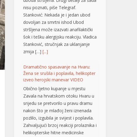
Stanković: Nekada je i jedan ubod
dovoljan za smrtni ishod Ubod
stršljena može izazvati anafilaktički
šok i tešku alergijsku reakciju. Vladica
Stanković, stručnjak za uklanjanje
zmija […]
[...]
Dramatično spasavanje na Hvaru:
Žena se srušila i poplavila, helikopter
izveo herojski manevar VIDEO
Obično ljetno kupanje u mjestu
Zavala na hrvatskom otoku Hvaru u
srijedu se pretvorilo u pravu dramu
nakon što je mlađoj ženi iznenada
pozlilo, izgubila je svijest i poplavila.
Zahvaljujući brzoj reakciji prolaznika i
helikopterske hitne medicinske
službe (HEMS), žena je na kraju
pokazala znakove oporavka.