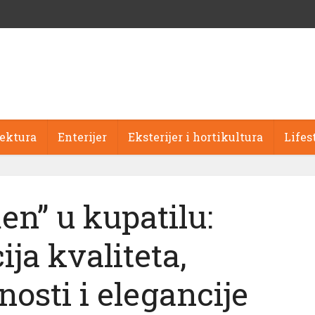
tektura
Enterijer
Eksterijer i hortikultura
Lifes
n” u kupatilu:
ja kvaliteta,
osti i elegancije