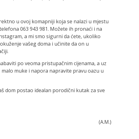
rektno u ovoj komapniji koja se nalazi u mjestu
oj telefona 063 943 981. Možete ih pronaći i na
stagram, a mi smo sigurni da ćete, ukoliko
 okuženje vašeg doma i učinite da on u
iji.
abaviti po veoma pristupačnim cijenama, a uz
o malo muke i napora napravite pravu oazu u
aš dom postao idealan porodični kutak za sve
(A.M.)