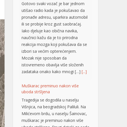
pronađe adresu, uparkira automobil
ili se probije kroz gust saobraćaj.
Iako djeluje kao obična navika,
naučnici kažu da je to prirodna
reakcija mozga koji pokušava da se
izbori sa većim opterećenjem.
Mozak nije sposoban da
istovremeno obavlja više složenih
zadataka onako kako mnogi […]
[...]
Muškarac preminuo nakon više
uboda stršljena
Tragedija se dogodila u naselju
Višnjica, na beogradskoj Paliluli. Na
Milićevom brdu, u naselju Šainovac,
muškarac je preminuo nakon više
uboda stršljena. Drugi detalji za sada
nisu poznati, piše Telegraf.