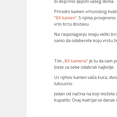
bi doprinio ljepoti vašeg doma.
Prirodni kamen vrhunskog kval
“BX kamen”
. S njima provjereno d
vrlo brzu dostavu.
Na raspolaganju imaju veliki bro
samo da odaberete koju vrstu želi
Tim
„BX kamena“
je tu da vam p
biste za sebe odabrali najbolje.
Uz njihov kamen vaša kuća, dvoriš
luksuzno.
Jedan od načina na koji možete 
kupatilo. Ovaj matrijal se danas