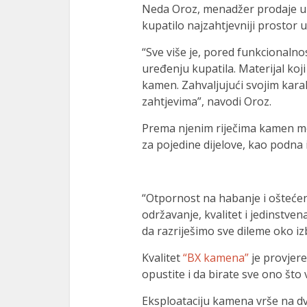
Neda Oroz, menadžer prodaje 
kupatilo najzahtjevniji prostor
“Sve više je, pored funkcionalno
uređenju kupatila. Materijal ko
kamen. Zahvaljujući svojim kara
zahtjevima”, navodi Oroz.
Prema njenim riječima kamen mo
za pojedine dijelove, kao podna i
“Otpornost na habanje i oštećen
održavanje, kvalitet i jedinstve
da razriješimo sve dileme oko iz
Kvalitet
“BX kamena”
je provjer
opustite i da birate sve ono št
Eksploataciju kamena vrše na dva