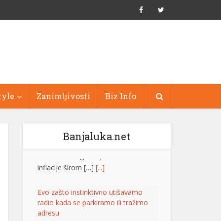
tyle
Zanimljivosti
Biz Info
Banjaluka.net
Evo zašto instinktivno utišavamo
radio kada se parkiramo ili tražimo
adresu
Gotovo svaki vozač je bar jednom
utišao radio kada je pokušavao da