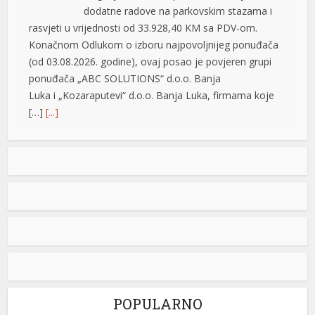
dodatne radove na parkovskim stazama i
rasvjeti u vrijednosti od 33.928,40 KM sa PDV-om.
Konačnom Odlukom o izboru najpovoljnijeg ponuđača
(od 03.08.2026. godine), ovaj posao je povjeren grupi
ponuđača „ABC SOLUTIONS“ d.o.o. Banja
Luka i „Kozaraputevi“ d.o.o. Banja Luka, firmama koje
[…]
[...]
Preminuo Drago Galić: Euroherc se oprašta od jednog
od svojih osnivača
U 73. godini preminuo je Drago Galić iz
Širokog Brijega, jedan od osnivača
Euroherca te dugogodišnji rukovodioca u
iş
sektoru osiguranja. Drago Galić rođen je
1954. godine u Ljubotićima, a veći dio života proveo je u
Širokom Brijegu. U Euroherc je došao s bogatim
iskustvom u području osiguranja te je od samih
početaka sudjelovao u stvaranju […]
[...]
POPULARNO