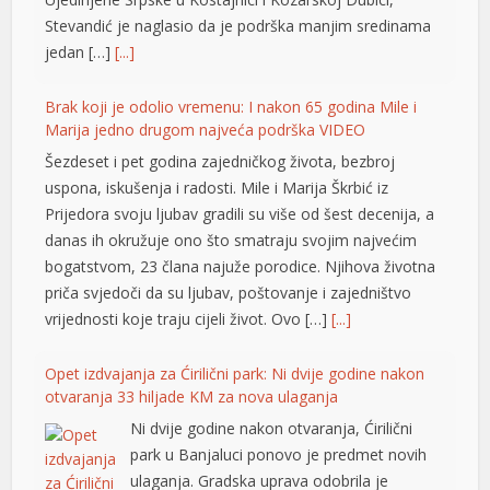
Stevandić je naglasio da je podrška manjim sredinama
jedan […]
[...]
Brak koji je odolio vremenu: I nakon 65 godina Mile i
Marija jedno drugom najveća podrška VIDEO
Šezdeset i pet godina zajedničkog života, bezbroj
uspona, iskušenja i radosti. Mile i Marija Škrbić iz
Prijedora svoju ljubav gradili su više od šest decenija, a
danas ih okružuje ono što smatraju svojim najvećim
bogatstvom, 23 člana najuže porodice. Njihova životna
priča svjedoči da su ljubav, poštovanje i zajedništvo
vrijednosti koje traju cijeli život. Ovo […]
[...]
Opet izdvajanja za Ćirilični park: Ni dvije godine nakon
otvaranja 33 hiljade KM za nova ulaganja
Ni dvije godine nakon otvaranja, Ćirilični
park u Banjaluci ponovo je predmet novih
ulaganja. Gradska uprava odobrila je