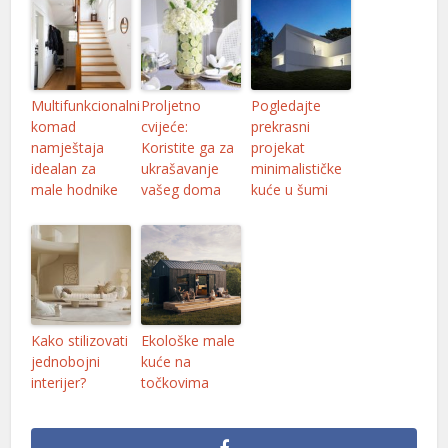
Multifunkcionalni
Proljetno
Pogledajte
komad
cvijeće:
prekrasni
namještaja
Koristite ga za
projekat
idealan za
ukrašavanje
minimalističke
male hodnike
vašeg doma
kuće u šumi
Kako stilizovati
Ekološke male
jednobojni
kuće na
interijer?
točkovima