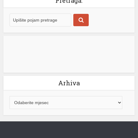
Pretraga:
shortener
Arhiva