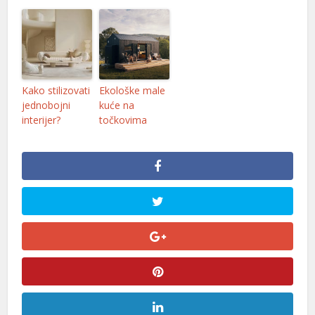
Kako stilizovati
Ekološke male
jednobojni
kuće na
interijer?
točkovima
l