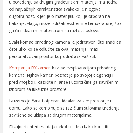
u poređenju sa drugim građevinskim materijalima. Jedna
od najvažnijih karakteristika svakako je njegova
dugotrajnost. Riječ je o materijalu koji je otporan na
habanje, vlagu, može izdržati ekstremne temperature, što
ga čini idealnim materijalom za različite uslove.
l
Svaki komad prirodnog kamena je jedinstven, što znači da
ćete ukoliko se odlučite za ovaj materijal imati
l
personalizovan prostor koji odražava vaš stil.
Kompanija BX kamen
bavi se eksploatacijom prirodnog
kamena. Njihov kamen poznat je po svojoj eleganciji i
predivnoj boji. Različite nijanse i uzorci čine ga savršenim
izborom za luksuzne prostore.
Izuzetno je čvrst i otporan, idealan za sve prostorije u
domu. Lako se kombinuje sa različitim stilovima uređenja i
savršeno se uklapa sa drugim materijalima.
Dizajneri enterijera daju nekoliko ideja kako koristiti