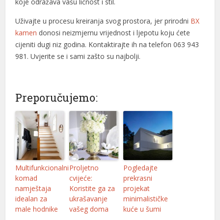
koje odražava vašu ličnost i stil.
Uživajte u procesu kreiranja svog prostora, jer prirodni
BX
kamen
donosi neizmjernu vrijednost i ljepotu koju ćete
cijeniti dugi niz godina. Kontaktirajte ih na telefon 063 943
981. Uvjerite se i sami zašto su najbolji.
Preporučujemo:
Multifunkcionalni
Proljetno
Pogledajte
komad
cvijeće:
prekrasni
namještaja
Koristite ga za
projekat
idealan za
ukrašavanje
minimalističke
male hodnike
vašeg doma
kuće u šumi