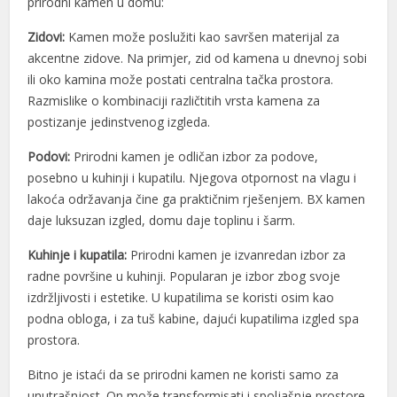
prirodni kamen u domu:
Zidovi:
Kamen može poslužiti kao savršen materijal za
akcentne zidove. Na primjer, zid od kamena u dnevnoj sobi
ili oko kamina može postati centralna tačka prostora.
Razmislike o kombinaciji različtitih vrsta kamena za
postizanje jedinstvenog izgleda.
Podovi:
Prirodni kamen je odličan izbor za podove,
posebno u kuhinji i kupatilu. Njegova otpornost na vlagu i
lakoća održavanja čine ga praktičnim rješenjem. BX kamen
daje luksuzan izgled, domu daje toplinu i šarm.
Kuhinje i kupatila:
Prirodni kamen je izvanredan izbor za
radne površine u kuhinji. Popularan je izbor zbog svoje
izdržljivosti i estetike. U kupatilima se koristi osim kao
podna obloga, i za tuš kabine, dajući kupatilima izgled spa
prostora.
Bitno je istaći da se prirodni kamen ne koristi samo za
unutrašnjost. On može transformisati i spoljašnje prostore