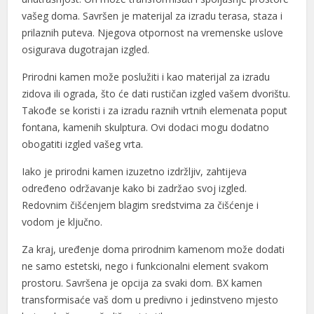
vašeg doma. Savršen je materijal za izradu terasa, staza i
prilaznih puteva. Njegova otpornost na vremenske uslove
osigurava dugotrajan izgled.
Prirodni kamen može poslužiti i kao materijal za izradu
zidova ili ograda, što će dati rustičan izgled vašem dvorištu.
Takođe se koristi i za izradu raznih vrtnih elemenata poput
fontana, kamenih skulptura. Ovi dodaci mogu dodatno
obogatiti izgled vašeg vrta.
Iako je prirodni kamen izuzetno izdržljiv, zahtijeva
određeno održavanje kako bi zadržao svoj izgled.
Redovnim čišćenjem blagim sredstvima za čišćenje i
vodom je ključno.
Za kraj, uređenje doma prirodnim kamenom može dodati
ne samo estetski, nego i funkcionalni element svakom
prostoru. Savršena je opcija za svaki dom. BX kamen
transformisaće vaš dom u predivno i jedinstveno mjesto