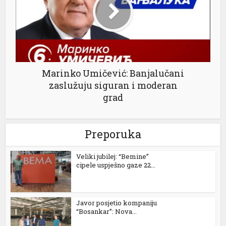
Marinko Umičević: Banjalučani
zaslužuju siguran i moderan
grad
l
Preporuka
Veliki jubilej: “Bemine”
cipele uspješno gaze 22...
Javor posjetio kompaniju
“Bosankar”: Nova...