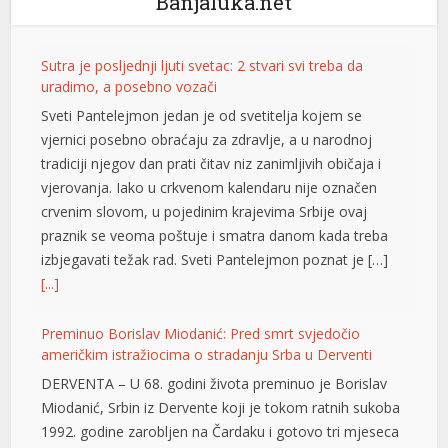
Banjaluka.net
Sutra je posljednji ljuti svetac: 2 stvari svi treba da
uradimo, a posebno vozači
Sveti Pantelejmon jedan je od svetitelja kojem se
vjernici posebno obraćaju za zdravlje, a u narodnoj
tradiciji njegov dan prati čitav niz zanimljivih običaja i
vjerovanja. Iako u crkvenom kalendaru nije označen
crvenim slovom, u pojedinim krajevima Srbije ovaj
praznik se veoma poštuje i smatra danom kada treba
izbjegavati težak rad. Sveti Pantelejmon poznat je […]
[...]
u
Preminuo Borislav Miodanić: Pred smrt svjedočio
američkim istražiocima o stradanju Srba u Derventi
u
DERVENTA – U 68. godini života preminuo je Borislav
u
Miodanić, Srbin iz Dervente koji je tokom ratnih sukoba
1992. godine zarobljen na Čardaku i gotovo tri mjeseca
u