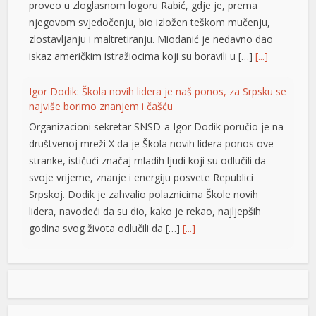
proveo u zloglasnom logoru Rabić, gdje je, prema
njegovom svjedočenju, bio izložen teškom mučenju,
zlostavljanju i maltretiranju. Miodanić je nedavno dao
iskaz američkim istražiocima koji su boravili u […]
[...]
Igor Dodik: Škola novih lidera je naš ponos, za Srpsku se
najviše borimo znanjem i čašću
Organizacioni sekretar SNSD-a Igor Dodik poručio je na
društvenoj mreži X da je Škola novih lidera ponos ove
stranke, ističući značaj mladih ljudi koji su odlučili da
svoje vrijeme, znanje i energiju posvete Republici
Srpskoj. Dodik je zahvalio polaznicima Škole novih
lidera, navodeći da su dio, kako je rekao, najljepših
godina svog života odlučili da […]
[...]
Jedna zemlja drži gotovo četvrtinu ekonomije EU: Novi
podaci otkrivaju ko vuče kontinent naprijed
Vrijednost bruto domaćeg proizvoda (BDP) Evropske
 shortener
unije dostigla je 18,8 biliona evra u 2025. godini, a