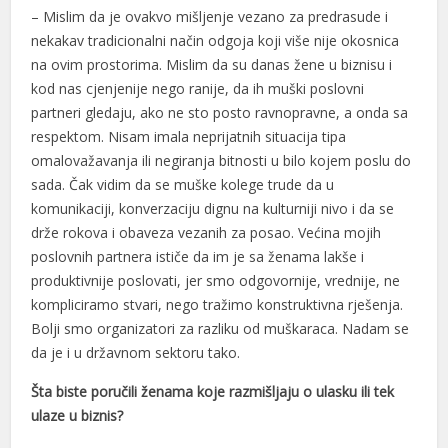
acklink
– Mislim da je ovakvo mišljenje vezano za predrasude i
nekakav tradicionalni način odgoja koji više nije okosnica
uy Hacklink
na ovim prostorima. Mislim da su danas žene u biznisu i
kod nas cjenjenije nego ranije, da ih muški poslovni
acklink
partneri gledaju, ako ne sto posto ravnopravne, a onda sa
acklink
respektom. Nisam imala neprijatnih situacija tipa
omalovažavanja ili negiranja bitnosti u bilo kojem poslu do
acklink satın al
sada. Čak vidim da se muške kolege trude da u
komunikaciji, konverzaciju dignu na kulturniji nivo i da se
acklink panel
drže rokova i obaveza vezanih za posao. Većina mojih
acklink panel
poslovnih partnera ističe da im je sa ženama lakše i
produktivnije poslovati, jer smo odgovornije, vrednije, ne
acklink panel
kompliciramo stvari, nego tražimo konstruktivna rješenja.
acklink panel
Bolji smo organizatori za razliku od muškaraca. Nadam se
da je i u državnom sektoru tako.
acklink panel
Šta biste poručili ženama koje razmišljaju o ulasku ili tek
acklink panel
ulaze u biznis?
acklink panel