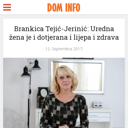
nkara Escort
ürk ifşa
ubidy
Brankica Tejić-Jerinić: Uredna
žena je i dotjerana i lijepa i zdrava
rackstreams
acklink panel
12. Septembra 2017.
acklink panel
acklink paketleri
acklink
acklink
acklink
acklink
acklink panel