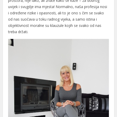
prostora, nije lako, ali znate kako se kaže – za dobrog
acklink panel
uvijek i svugdje ima mjesta! Normalno, naša profesija nosi
i određene rizike i opasnosti, ali to je ono s čim se svako
acklink panel
od nas suočava u toku radnog vijeka, a samo istina i
lluminati
objektivnost moralne su klauzule kojih se svako od nas
treba držati.
acklink
acklink Panel
acklink
acklink Panel
asal oku
acklink Panel
acklink Panel
acklink panel
asal Oku