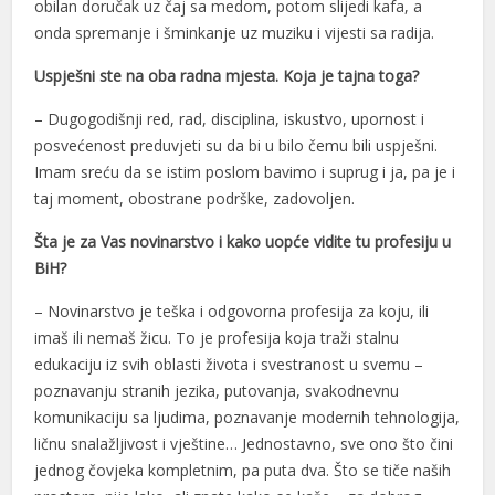
obilan doručak uz čaj sa medom, potom slijedi kafa, a
onda spremanje i šminkanje uz muziku i vijesti sa radija.
acklink panel
Uspješni ste na oba radna mjesta. Koja je tajna toga?
acklink panel
– Dugogodišnji red, rad, disciplina, iskustvo, upornost i
acklink panel
posvećenost preduvjeti su da bi u bilo čemu bili uspješni.
acklink panel
Imam sreću da se istim poslom bavimo i suprug i ja, pa je i
taj moment, obostrane podrške, zadovoljen.
acklink panel
Šta je za Vas novinarstvo i kako uopće vidite tu profesiju u
acklink panel
BiH?
acklink panel
– Novinarstvo je teška i odgovorna profesija za koju, ili
acklink panel
imaš ili nemaš žicu. To je profesija koja traži stalnu
edukaciju iz svih oblasti života i svestranost u svemu –
acklink panel
poznavanju stranih jezika, putovanja, svakodnevnu
komunikaciju sa ljudima, poznavanje modernih tehnologija,
acklink panel
ličnu snalažljivost i vještine… Jednostavno, sve ono što čini
acklink panel
jednog čovjeka kompletnim, pa puta dva. Što se tiče naših