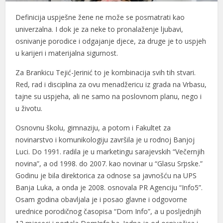
acklink panel
Definicija uspješne žene ne može se posmatrati kao
univerzalna. I dok je za neke to pronalaženje ljubavi,
acklink panel
osnivanje porodice i odgajanje djece, za druge je to uspjeh
u karijeri i materijalna sigurnost.
acklink panel
Za Brankicu Tejić-Jerinić to je kombinacija svih tih stvari.
acklink panel
Red, rad i disciplina za ovu menadžericu iz grada na Vrbasu,
acklink panel
tajne su uspjeha, ali ne samo na poslovnom planu, nego i
u životu.
acklink panel
Osnovnu školu, gimnaziju, a potom i Fakultet za
acklink panel
novinarstvo i komunikologiju završila je u rodnoj Banjoj
acklink panel
Luci. Do 1991. radila je u marketingu sarajevskih “Večernjih
novina”, a od 1998. do 2007. kao novinar u “Glasu Srpske.”
acklink panel
Godinu je bila direktorica za odnose sa javnošću na UPS
Banja Luka, a onda je 2008. osnovala PR Agenciju “Info5”.
acklink panel
Osam godina obavljala je i posao glavne i odgovorne
acklink panel
urednice porodičnog časopisa “Dom Info”, a u posljednjih