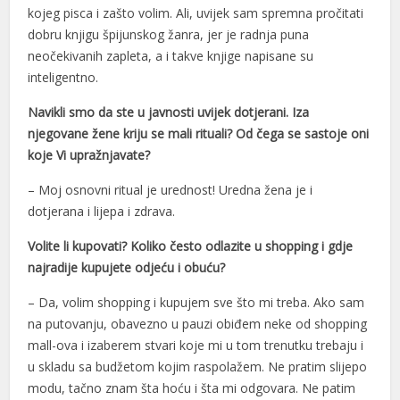
kojeg pisca i zašto volim. Ali, uvijek sam spremna pročitati
acklink panel
dobru knjigu špijunskog žanra, jer je radnja puna
acklink giriş
neočekivanih zapleta, a i takve knjige napisane su
inteligentno.
ojobet
Navikli smo da ste u javnosti uvijek dotjerani. Iza
ojobet
njegovane žene kriju se mali rituali? Od čega se sastoje oni
ojobet
koje Vi upražnjavate?
ojobet
– Moj osnovni ritual je urednost! Uredna žena je i
dotjerana i lijepa i zdrava.
ntalya Escort
Volite li kupovati? Koliko često odlazite u shopping i gdje
ürk İfşa İzle
najradije kupujete odjeću i obuću?
eneme bonusu
– Da, volim shopping i kupujem sve što mi treba. Ako sam
na putovanju, obavezno u pauzi obiđem neke od shopping
eneme bonusu
mall-ova i izaberem stvari koje mi u tom trenutku trebaju i
eneme bonusu
u skladu sa budžetom kojim raspolažem. Ne pratim slijepo
modu, tačno znam šta hoću i šta mi odgovara. Ne patim
eneme bonusu