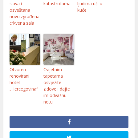
slava i
katastrofama
ljudima ući u
estgeld
osveštana
kuće
novoizgrađena
ojobet giriş
crkvena sala
asacasino
vrupabet
arsbahis
asibom giriş
Otvoren
Cvijetnim
renovirani
tapetama
oliganbet
hotel
osvježite
„Hercegovina“
zidove i dajte
ojobet giriş
im odvažnu
asibom
notu
obinbet
ojobet
asibom giris