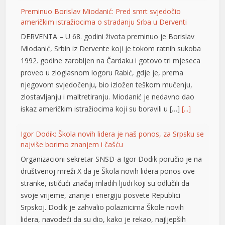
eritking
Preminuo Borislav Miodanić: Pred smrt svjedočio
nkara Escort
američkim istražiocima o stradanju Srba u Derventi
DERVENTA – U 68. godini života preminuo je Borislav
arsbahis
Miodanić, Srbin iz Dervente koji je tokom ratnih sukoba
ets10
1992. godine zarobljen na Čardaku i gotovo tri mjeseca
proveo u zloglasnom logoru Rabić, gdje je, prema
usulabet
njegovom svjedočenju, bio izložen teškom mučenju,
zlostavljanju i maltretiranju. Miodanić je nedavno dao
ets10 sorunsuz giriş
iskaz američkim istražiocima koji su boravili u […]
[...]
etwild
Igor Dodik: Škola novih lidera je naš ponos, za Srpsku se
betwoon
najviše borimo znanjem i čašću
etvakti
Organizacioni sekretar SNSD-a Igor Dodik poručio je na
društvenoj mreži X da je Škola novih lidera ponos ove
etvole
stranke, ističući značaj mladih ljudi koji su odlučili da
svoje vrijeme, znanje i energiju posvete Republici
Srpskoj. Dodik je zahvalio polaznicima Škole novih
lidera, navodeći da su dio, kako je rekao, najljepših