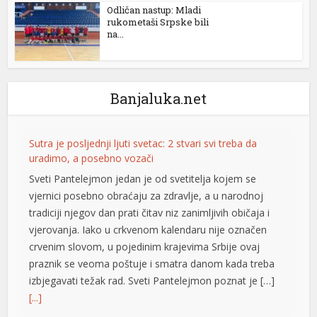
Odličan nastup: Mladi
ariobet
rukometaši Srpske bili
na...
ojobet
dcasino
Banjaluka.net
ojobet
oliganbet
Sutra je posljednji ljuti svetac: 2 stvari svi treba da
acklink Panel
uradimo, a posebno vozači
Sveti Pantelejmon jedan je od svetitelja kojem se
xbet
vjernici posebno obraćaju za zdravlje, a u narodnoj
erdivan escort
tradiciji njegov dan prati čitav niz zanimljivih običaja i
vjerovanja. Iako u crkvenom kalendaru nije označen
nkara Escort
crvenim slovom, u pojedinim krajevima Srbije ovaj
abancı dizi izle
praznik se veoma poštuje i smatra danom kada treba
izbjegavati težak rad. Sveti Pantelejmon poznat je […]
izipal
[...]