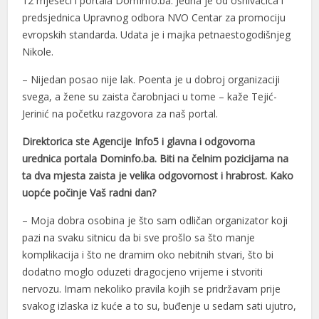
12 mjeseci i portala DomInfo.ba. Jedna je od osnivačica i
acklink panel
predsjednica Upravnog odbora NVO Centar za promociju
evropskih standarda. Udata je i majka petnaestogodišnjeg
acklink panel
Nikole.
acklink panel
– Nijedan posao nije lak. Poenta je u dobroj organizaciji
acklink satın al
svega, a žene su zaista čarobnjaci u tome – kaže Tejić-
Jerinić na početku razgovora za naš portal.
acklink satın al
Direktorica ste Agencije Info5 i glavna i odgovorna
acklink panel
urednica portala Dominfo.ba. Biti na čelnim pozicijama na
acklink panel
ta dva mjesta zaista je velika odgovornost i hrabrost. Kako
uopće počinje Vaš radni dan?
acklink panel
– Moja dobra osobina je što sam odličan organizator koji
acklink panel
pazi na svaku sitnicu da bi sve prošlo sa što manje
komplikacija i što ne dramim oko nebitnih stvari, što bi
acklink panel
dodatno moglo oduzeti dragocjeno vrijeme i stvoriti
acklink panel
nervozu. Imam nekoliko pravila kojih se pridržavam prije
svakog izlaska iz kuće a to su, buđenje u sedam sati ujutro,
acklink panel