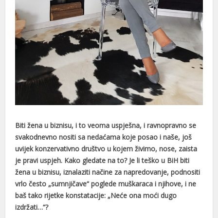
acklink
acklink panel
acklink panel
acklink panel
acklink Panel
acklink
Biti žena u biznisu, i to veoma uspješna, i ravnopravno se
acklink
svakodnevno nositi sa nedaćama koje posao i naše, još
uvijek konzervativno društvo u kojem živimo, nose, zaista
acklink
je pravi uspjeh. Kako gledate na to? Je li teško u BiH biti
acklink panel
žena u biznisu, iznalaziti načine za napredovanje, podnositi
vrlo često „sumnjičave“ poglede muškaraca i njihove, i ne
acklink panel
baš tako rijetke konstatacije: „Neće ona moći dugo
acklink
izdržati…“?