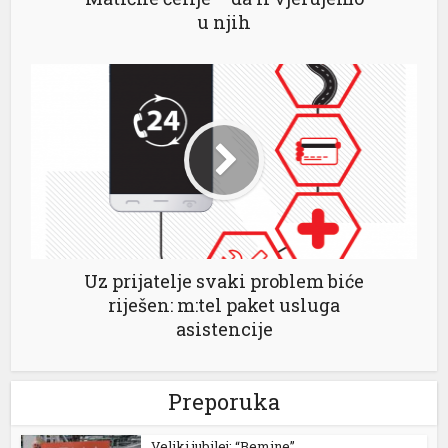
iagra fiyat
u njih
ialis 100 mg
iagra 2026 fiyatları
iagra 100 mg fiyat
ega 100 mg
ojobet giriş
ojobet
Uz prijatelje svaki problem biće
oliganbet giriş
riješen: m:tel paket usluga
asistencije
orno
ptv satın al
Preporuka
atbet
Veliki jubilej: “Bemine”