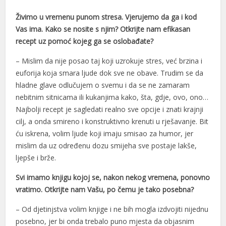
Živimo u vremenu punom stresa. Vjerujemo da ga i kod
acklink Panel
Vas ima. Kako se nosite s njim? Otkrijte nam efikasan
acklink Panel
recept uz pomoć kojeg ga se oslobađate?
acklink Panel
– Mislim da nije posao taj koji uzrokuje stres, već brzina i
euforija koja smara ljude dok sve ne obave. Trudim se da
acklink Panel
hladne glave odlučujem o svemu i da se ne zamaram
acklink panel
nebitnim sitnicama ili kukanjima kako, šta, gdje, ovo, ono…
Najbolji recept je sagledati realno sve opcije i znati krajnji
amsun Avukat
cilj, a onda smireno i konstruktivno krenuti u rješavanje. Bit
ću iskrena, volim ljude koji imaju smisao za humor, jer
altepe Escort
mislim da uz određenu dozu smijeha sve postaje lakše,
ikiş
ljepše i brže.
dcasino
Svi imamo knjigu kojoj se, nakon nekog vremena, ponovno
vratimo. Otkrijte nam Vašu, po čemu je tako posebna?
nkara Escort
– Od djetinjstva volim knjige i ne bih mogla izdvojiti nijednu
acklink panel
posebno, jer bi onda trebalo puno mjesta da objasnim