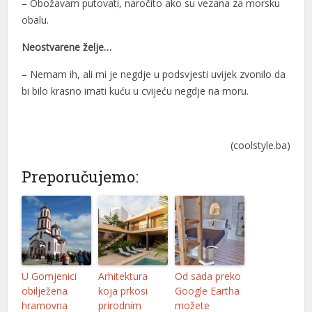
– Obožavam putovati, naročito ako su vezana za morsku
obalu.
oliganbet
Neostvarene želje…
acking Forum
– Nemam ih, ali mi je negdje u podsvjesti uvijek zvonilo da
ıbrıs escort
bi bilo krasno imati kuću u cvijeću negdje na moru.
ojobet giriş
avibet, mavibet giriş
(coolstyle.ba)
dcasino giriş
Preporučujemo:
uscoflex
oltuk yıkama
uy cocaine
apanca escort
U Gomjenici
Arhitektura
Od sada preko
obilježena
koja prkosi
Google Eartha
xbet giriş
hramovna
prirodnim
možete