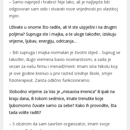
– Samo naprijed i hrabro! Nije lako, ali je najljepše biti
odgovoran sam sebi i stvarati nove vrijednosti po vlastitoj
acklink panel
mjeri.
acklink panel
Uživate u onome što radite, ali Vi ste uspješni i na drugim
acklink panel
poljima? Supruga ste i majka, a te uloge također, iziskuju
vrijeme, ljubav, energiju, odricanja…
acklink panel
– Biti supruga i majka normalan je životni slijed… Suprug se
acklink panel
također, dugo vremena bavio novinarstvom, a sada je
vezan za našu firmu i menadžment. Imam sina Nikolu koji
acklink
je ove godine krenuo u prvi razred srednje škole, smjer
acklink panel
fizioterapeut. Zaista odlično funkcioniramo.
acklink panel
Slobodno vrijeme za Vas je „misaona imenica” ili ipak na
kraju dana, ili tokom sedmice, imate trenutke koje
acklink panel
ljubomorno čuvate samo za sebe? Kako ih provodite, šta
acklink panel
tada volite raditi?
acklink panel
– S obzirom da sam savršen organizator, imam svoje