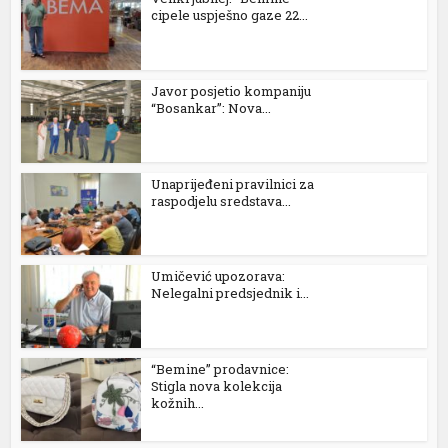
dcasino
cipele uspješno gaze 22...
iltonbet
maxwin
Javor posjetio kompaniju
“Bosankar”: Nova...
axwin giriş
osonolovont
Unaprijeđeni pravilnici za
asibom
raspodjelu sredstava...
ralbet
xbet
Umičević upozorava:
Nelegalni predsjednik i...
randpashabet
ilanbahis
“Bemine” prodavnice:
Stigla nova kolekcija
dcasino giriş
kožnih...
ilm izle