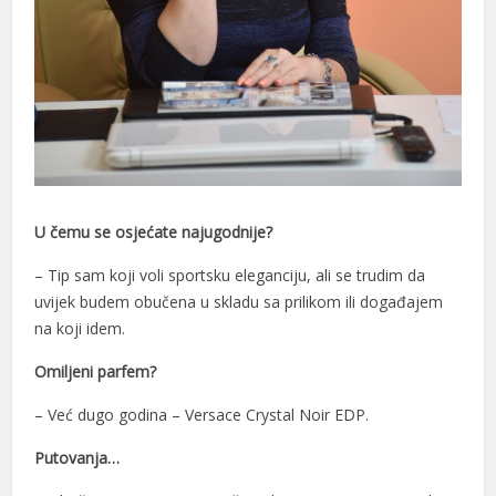
orno
ekabet
etebet
iltonbet
dcasino giriş
U čemu se osjećate najugodnije?
erabet
– Tip sam koji voli sportsku eleganciju, ali se trudim da
randpashabet
uvijek budem obučena u skladu sa prilikom ili događajem
ulibet
na koji idem.
dcasino
Omiljeni parfem?
dcasino giriş
– Već dugo godina – Versace Crystal Noir EDP.
dcasino
Putovanja…
ideni geri getirme büyüsü