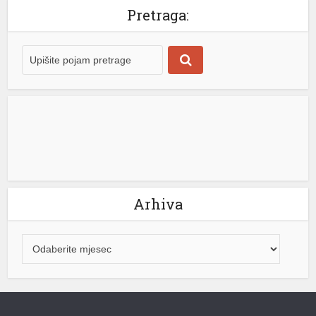
i to sa originalnim motorom i mjenjačem. Vozilo je u
Pretraga:
aprilu 2010. godine kupio Geri Driskol, agent za promet
žitarica i stoke iz australijske države Viktorija. Tokom
narednih 16 godina svakodnevno je prelazio […]
[...]
Arhiva