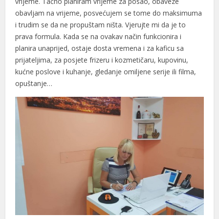
vrijeme. Tačno planiram vrijeme za posao, obaveze
acklink panel
obavljam na vrijeme, posvećujem se tome do maksimuma
i trudim se da ne propuštam ništa. Vjerujte mi da je to
acklink panel
prava formula. Kada se na ovakav način funkcionira i
acklink panel
planira unaprijed, ostaje dosta vremena i za kaficu sa
prijateljima, za posjete frizeru i kozmetičaru, kupovinu,
acklink panel
kućne poslove i kuhanje, gledanje omiljene serije ili filma,
opuštanje…
acklink panel
acklink panel
acklink satın al
acklink Panel
acklink Panel
acklink Panel
acklink Panel
acklink Panel