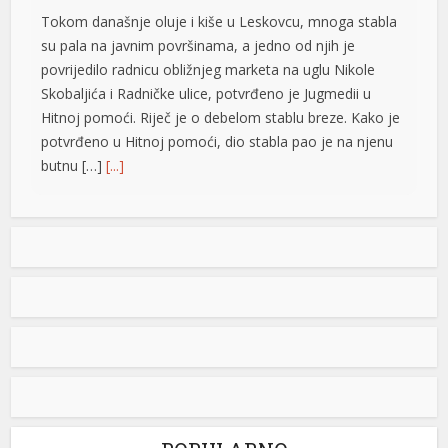
Tokom današnje oluje i kiše u Leskovcu, mnoga stabla
su pala na javnim površinama, a jedno od njih je
povrijedilo radnicu obližnjeg marketa na uglu Nikole
Skobaljića i Radničke ulice, potvrđeno je Jugmedii u
Hitnoj pomoći. Riječ je o debelom stablu breze. Kako je
potvrđeno u Hitnoj pomoći, dio stabla pao je na njenu
butnu […]
[...]
Snimak s Jadrana izazvao bijes javnosti: Muškarac džet
t
skijem ometao avione koji su gasili požar
Snimak s Kraljičine plaže u Ninu izazvao je
brojne reakcije nakon što je zabilježeno
kako osoba na džet skiju prilazi
protivpožarnim avionima koji su uzimali
vodu za gašenje požara. Poznati hrvatski preduzetnik
Davorin Stetner objavio je snimak na društvenim
mrežama uz tvrdnju da je ponašanje osobe na džet
skiju bilo izuzetno opasno, navodeći da je […]
[...]