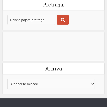
Pretraga:
u
u
Arhiva