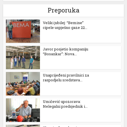
Preporuka
Veliki jubilej: “Bemine”
cipele uspješno gaze 22...
l
Javor posjetio kompaniju
“Bosankar”: Nova...
Unaprijeđeni pravilnici za
raspodjelu sredstava...
Umičević upozorava:
Nelegalni predsjednik i...