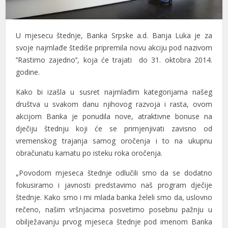
U mjesecu štednje, Banka Srpske a.d. Banja Luka je za
svoje najmlađe štediše pripremila novu akciju pod nazivom
’’Rastimo zajedno’’, koja će trajati do 31. oktobra 2014.
godine.
Kako bi izašla u susret najmlađim kategorijama našeg
društva u svakom danu njihovog razvoja i rasta, ovom
akcijom Banka je ponudila nove, atraktivne bonuse na
dječiju štednju koji će se primjenjivati zavisno od
vremenskog trajanja samog oročenja i to na ukupnu
obračunatu kamatu po isteku roka oročenja.
„Povodom mjeseca štednje odlučili smo da se dodatno
fokusiramo i javnosti predstavimo naš program dječije
štednje. Kako smo i mi mlada banka želeli smo da, uslovno
rečeno, našim vršnjacima posvetimo posebnu pažnju u
obilježavanju prvog mjeseca štednje pod imenom Banka