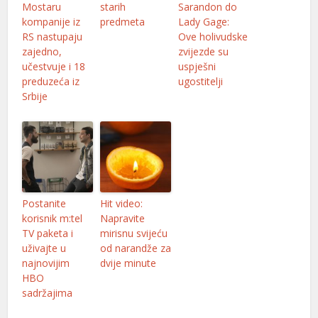
Mostaru
starih
Sarandon do
kompanije iz
predmeta
Lady Gage:
RS nastupaju
Ove holivudske
zajedno,
zvijezde su
učestvuje i 18
uspješni
preduzeća iz
ugostitelji
Srbije
Postanite
Hit video:
korisnik m:tel
Napravite
TV paketa i
mirisnu svijeću
uživajte u
od narandže za
najnovijim
dvije minute
HBO
sadržajima