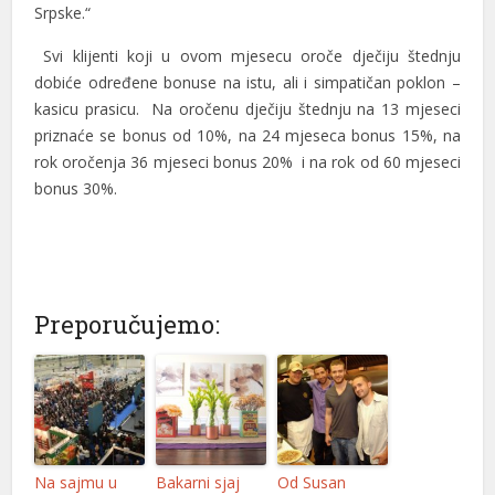
Srpske.“
Svi klijenti koji u ovom mjesecu oroče dječiju štednju
dobiće određene bonuse na istu, ali i simpatičan poklon –
kasicu prasicu. Na oročenu dječiju štednju na 13 mjeseci
priznaće se bonus od 10%, na 24 mjeseca bonus 15%, na
l
rok oročenja 36 mjeseci bonus 20% i na rok od 60 mjeseci
l
bonus 30%.
Preporučujemo:
Na sajmu u
Bakarni sjaj
Od Susan