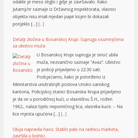
odakle je meso stiglo i gdje je završavalo. Kako
Jutarnji.hr saznaje iz Državnog inspektorata, vlasnici
objekta nisu imali nijedan papir kojim bi dokazali
porijeklo […]
[...]
Detalji zločina u Bosanskoj Krupi: Supruga osumnjičena
za ubistvo muža
U Bosanskoj Krupi supruga je sinoć ubila
muža, nezvanično saznaje “Avaz“. Ubistvo
je policiji prijavljeno u 22:30 sati.
l
Podsjećamo, kako je potvrđeno iz
Ministarstva unutrašnjih poslova Unsko-sanskog
kantona, Policijskoj stanici Bosanska Krupa prijavljeno
je da se u porodičnoj kući, u vlasništvu Š.H., rođen
1962., nalazi tijelo nepomičnog lica, vlasnika kuće. – Na
lice mjesta upućena […]
[...]
Oluja napravila haos: Stablo palo na radnicu marketa,
završila u bolnici