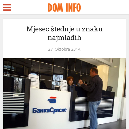
Mjesec štednje u znaku
najmlađih
27. Oktobra 2014.
eri