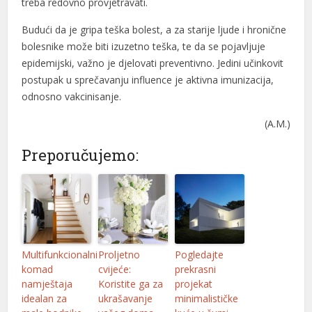
treba redovno provjetravati.
Budući da je gripa teška bolest, a za starije ljude i hronične
bolesnike može biti izuzetno teška, te da se pojavljuje
epidemijski, važno je djelovati preventivno. Jedini učinkovit
postupak u sprečavanju influence je aktivna imunizacija,
odnosno vakcinisanje.
(A.M.)
Preporučujemo:
Multifunkcionalni
Proljetno
Pogledajte
komad
cvijeće:
prekrasni
namještaja
Koristite ga za
projekat
idealan za
ukrašavanje
minimalističke