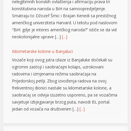
nelegitimnih bonskih ovlaštenja i afirmaciju prava tri
konstitutivna naroda u BiH na samoopredjeljenje.
Smatraju to Džozef Šmic i Brajan Kenedi sa prestižnog
američkog univerziteta Harvard. U tekstu pod naslovom
“BiH: gdje je interes američkog naroda?” ističe se da vid
neokolonijalne uprave […]
[...]
Kilometarske kolone u Banjaluci
Vozače koji ovog jutra izlaze iz Banjaluke dočekali su
ogromni zastoji i saobraćajni kolaps, uzrokovani
radovima i izmjenama režima saobraćaja na
Prijedorskoj petlji. Zbog izvođenja radova na ovoj
frekventnoj dionici nastale su kilometarske kolone, a
saobraćaj se odvija izuzetno usporeno, pa se vozačima
savjetuje izbjegavanje brzog puta, navodi BL portal.
Jedan od vozača na društvenim […]
[...]
Pripremite kišobrane: Nakon vrelog dana stižu pljuskovi i
ş
grmljavina