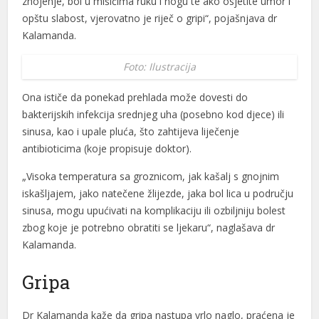
znojenje, bol u mišićima ruku i nogu te ako osjetite umor i
opštu slabost, vjerovatno je riječ o gripi“, pojašnjava dr
Kalamanda.
Foto: Ilustracija
Ona ističe da ponekad prehlada može dovesti do
bakterijskih infekcija srednjeg uha (posebno kod djece) ili
sinusa, kao i upale pluća, što zahtijeva liječenje
antibioticima (koje propisuje doktor).
„Visoka temperatura sa groznicom, jak kašalj s gnojnim
iskašljajem, jako natečene žlijezde, jaka bol lica u području
sinusa, mogu upućivati na komplikaciju ili ozbiljniju bolest
zbog koje je potrebno obratiti se ljekaru“, naglašava dr
Kalamanda.
Gripa
Dr Kalamanda kaže da gripa nastupa vrlo naglo, praćena je