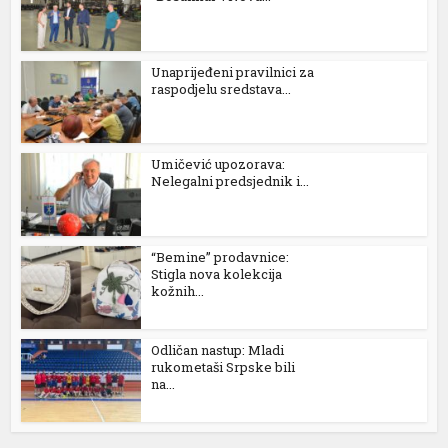
Unaprijeđeni pravilnici za
raspodjelu sredstava...
üyüsü
Umičević upozorava:
Nelegalni predsjednik i...
“Bemine” prodavnice:
Stigla nova kolekcija
kožnih...
ş
Odličan nastup: Mladi
rukometaši Srpske bili
na...