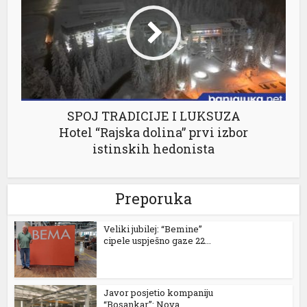
tener
SPOJ TRADICIJE I LUKSUZA
Hotel “Rajska dolina” prvi izbor
istinskih hedonista
Preporuka
Veliki jubilej: “Bemine”
cipele uspješno gaze 22...
Javor posjetio kompaniju
“Bosankar”: Nova...