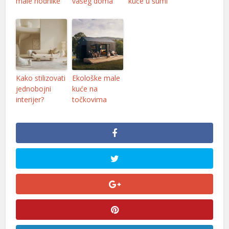
male hodnike
vašeg doma
kuće u šumi
Kako stilizovati
Ekološke male
jednobojni
kuće na
interijer?
točkovima