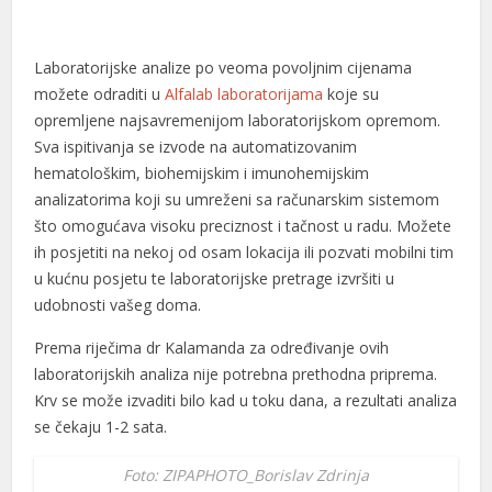
Laboratorijske analize po veoma povoljnim cijenama
možete odraditi u
Alfalab laboratorijama
koje su
opremljene najsavremenijom laboratorijskom opremom.
Sva ispitivanja se izvode na automatizovanim
hematološkim, biohemijskim i imunohemijskim
analizatorima koji su umreženi sa računarskim sistemom
što omogućava visoku preciznost i tačnost u radu. Možete
ih posjetiti na nekoj od osam lokacija ili pozvati mobilni tim
u kućnu posjetu te laboratorijske pretrage izvršiti u
udobnosti vašeg doma.
Prema riječima dr Kalamanda za određivanje ovih
laboratorijskih analiza nije potrebna prethodna priprema.
Krv se može izvaditi bilo kad u toku dana, a rezultati analiza
se čekaju 1-2 sata.
Foto: ZIPAPHOTO_Borislav Zdrinja