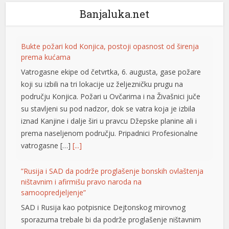
Banjaluka.net
Bukte požari kod Konjica, postoji opasnost od širenja
prema kućama
Vatrogasne ekipe od četvrtka, 6. augusta, gase požare
koji su izbili na tri lokacije uz željezničku prugu na
području Konjica. Požari u Ovčarima i na Živašnici juče
su stavljeni su pod nadzor, dok se vatra koja je izbila
iznad Kanjine i dalje širi u pravcu Džepske planine ali i
prema naseljenom području. Pripadnici Profesionalne
vatrogasne […]
[...]
”Rusija i SAD da podrže proglašenje bonskih ovlaštenja
ništavnim i afirmišu pravo naroda na
samoopredjeljenje”
SAD i Rusija kao potpisnice Dejtonskog mirovnog
sporazuma trebale bi da podrže proglašenje ništavnim