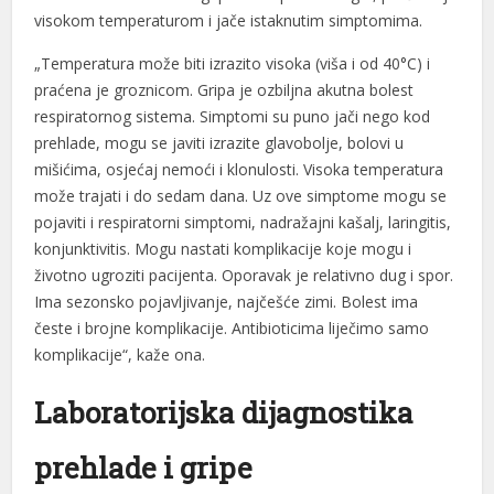
visokom temperaturom i jače istaknutim simptomima.
„Temperatura može biti izrazito visoka (viša i od 40°C) i
praćena je groznicom. Gripa je ozbiljna akutna bolest
respiratornog sistema. Simptomi su puno jači nego kod
prehlade, mogu se javiti izrazite glavobolje, bolovi u
mišićima, osjećaj nemoći i klonulosti. Visoka temperatura
može trajati i do sedam dana. Uz ove simptome mogu se
pojaviti i respiratorni simptomi, nadražajni kašalj, laringitis,
konjunktivitis. Mogu nastati komplikacije koje mogu i
životno ugroziti pacijenta. Oporavak je relativno dug i spor.
Ima sezonsko pojavljivanje, najčešće zimi. Bolest ima
česte i brojne komplikacije. Antibioticima liječimo samo
komplikacije“, kaže ona.
Laboratorijska dijagnostika
prehlade i gripe