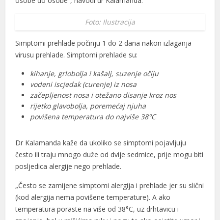
osobe do osobe“, navodi dr Kalamanda.
Foto: Ilustracija
Simptomi prehlade počinju 1 do 2 dana nakon izlaganja
virusu prehlade. Simptomi prehlade su:
kihanje, grlobolja i kašalj, suzenje očiju
vodeni iscjedak (curenje) iz nosa
začepljenost nosa i otežano disanje kroz nos
rijetko glavobolja, poremećaj njuha
povišena temperatura do najviše 38°C
Dr Kalamanda kaže da ukoliko se simptomi pojavljuju
često ili traju mnogo duže od dvije sedmice, prije mogu biti
posljedica alergije nego prehlade.
„Često se zamijene simptomi alergija i prehlade jer su slični
(kod alergija nema povišene temperature). A ako
temperatura poraste na više od 38°C, uz drhtavicu i