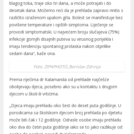
blagog toka, traje oko tri dana, a može potrajati i do
desetak dana. Možemo reći da je prehlada zapravo rinitis s
različito izraženom upalom grla. Bolest se manifestuje bez
povišene temperature i opštih simptoma. Liječenje se
provodi simptomatski. U najvećem broju slučajeva (75%)
infekcije gornjih disajnih puteva su virusnog porijekla i
imaju tendenciju spontanog prolaska nakon otprilike
sedam dana“, kaže ona.
Foto: ZIPAPHOTO_Borislav Zdrinja
Prema riječima dr Kalamanda od prehlade najčešće
obolijevaju djeca, posebno ako su u kontaktu s drugom
djecom u školi ili vrtićima.
„Djeca imaju prehladu oko šest do deset puta godišnje. U
porodicama sa školskom djecom broj prehlada po djetetu
može biti čak i 12 godišnje. Odrasle osobe imaju prehladu
oko dva do četiri puta godišnje iako se to jako razlikuje od