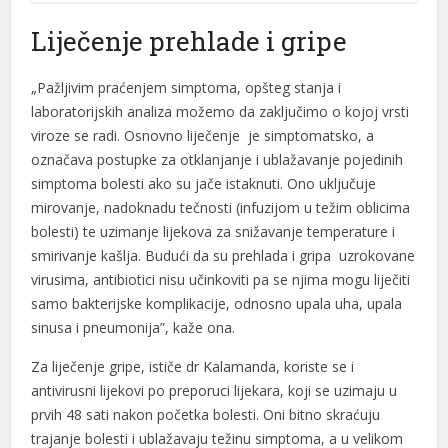
Liječenje prehlade i gripe
„Pažljivim praćenjem simptoma, opšteg stanja i
laboratorijskih analiza možemo da zaključimo o kojoj vrsti
viroze se radi. Osnovno liječenje je simptomatsko, a
označava postupke za otklanjanje i ublažavanje pojedinih
simptoma bolesti ako su jače istaknuti. Ono uključuje
mirovanje, nadoknadu tečnosti (infuzijom u težim oblicima
bolesti) te uzimanje lijekova za snižavanje temperature i
smirivanje kašlja. Budući da su prehlada i gripa uzrokovane
virusima, antibiotici nisu učinkoviti pa se njima mogu liječiti
samo bakterijske komplikacije, odnosno upala uha, upala
sinusa i pneumonija”, kaže ona.
Za liječenje gripe, ističe dr Kalamanda, koriste se i
antivirusni lijekovi po preporuci lijekara, koji se uzimaju u
prvih 48 sati nakon početka bolesti. Oni bitno skraćuju
trajanje bolesti i ublažavaju težinu simptoma, a u velikom