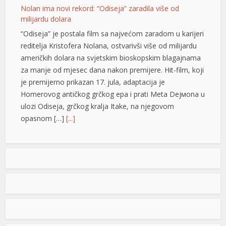
Nolan ima novi rekord: “Odiseja” zaradila više od
milijardu dolara
“Odiseja” je postala film sa najvećom zaradom u karijeri
reditelja Kristofera Nolana, ostvarivši više od milijardu
američkih dolara na svjetskim bioskopskim blagajnama
za manje od mjesec dana nakon premijere. Hit-film, koji
je premijerno prikazan 17. jula, adaptacija je
Homerovog antičkog grčkog epa i prati Meta Dejмona u
ulozi Odiseja, grčkog kralja Itake, na njegovom
opasnom […]
[...]
Gdje su nestali biciklisti? Banjalučki “BL Bike” bilježi pad
Sistem javnih bicikala “BL Bike” ove godine bilježi
znatno manje korištenje nego lani. Evidentirano svega
20 najmova Do sada je evidentirano svega 20 najmova,
dok ih je u istom periodu prošle godine bilo 105. Prema
podacima nadležnih, sistem trenutno ima 20 aktivnih
korisnika, što je približno isti broj kao i u istom periodu