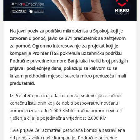
Na javni poziv za podršku mikrobiznisu u Srpskoj, koji je
zatvoren u ponoć, javio se 371 preduzetnik sa zahtjevom
za pomoć. Ogromno interesovanje za projekat koji je
kompanija Prointer ITSS pokrenula uz tehničku podršku
Područne privredne komore Banjaluka i veliki broj pristiglih
prijava i posljednjeg dana, pokazuju sa kakvom su se
krizom prethodnih mjeseci susrela mikro preduzeća i mali
preduzetnici.
Iz Prointera poručuju da će u prvoj sedmici juna sačiniti
konačnu listu onih koji će dobiti bespovratnu novčanu
pomoć u iznosu do 5.000 KM ili stručnu pomoć u vidu IT
rješenja čija je pojedinačna vrijednost 2.000 KM.
„Sve prijave će razmatrati petočlana komisija sastavljena
od predstavnika naše kompanije, Područne privredne