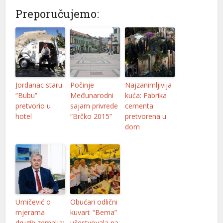
Preporučujemo:
Jordanac staru
Počinje
Najzanimljivija
“Bubu”
Međunarodni
kuća: Fabrika
pretvorio u
sajam privrede
cementa
hotel
“Brčko 2015”
pretvorena u
dom
Umičević o
Obućari odlični
mjerama
kuvari: “Bema”
drugih zemalja:
učestvovala na