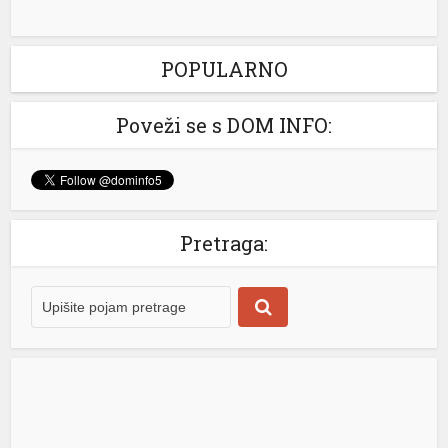
prošle godine. […]
[...]
Drama u BiH: Muškarac ranio samog sebe na svadbi
POPULARNO
Jedna osoba ranjena je juče u mjestu Svojat kod
Živinica nakon incidenta s vatrenim oružjem. Prema
Poveži se s DOM INFO:
prvim informacijama, do ranjavanja je došlo tokom
jednog slavlja, odnosno svadbe, a sumnja se da je
uzrok bio nestručno rukovanje pištoljem. Informaciju o
povrijeđenoj osobi potvrdili su iz Operativnog centra
Ministarstva unutrašnjih poslova Tuzlanskog kantona,
Pretraga:
prenosi 072 info. Policijski […]
[...]