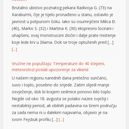
Brutalno ubistvo poznatog pekara Radivoja G. (73) na
Karaburmi, čije je tijelo pronađeno u stanu, ostavilo je
javnost u potpunom šoku. Iako su osumnjičeni Milica Đ.
(40), Marko S. (32) i Martina K. (30) ekspresno locirani i
uhapšeni, ovaj monstruozni zločin i dalje prate misterije
koje lede krv u žilama. Dok se troje optuženih pred […]
[...]
Vrućine ne popuštaju: Temperature do 40 stepeni,
meteorolozi poslali upozorenje za vikend
U našem regionu narednih dana pretežno sunčano,
suvo i toplo, posebno do srijede. Zatim slijedi manje
osvježenje, dok bi krajem sedmice ponovo bilo toplo.
Negde od oko 18. avgusta se polako nazire svježiji i
nestabilniji period, ali obilnih padavina na širem području
za sada nema ni u dalekim najavama, objavio je na
svom Fejsbuk profilu […]
[...]