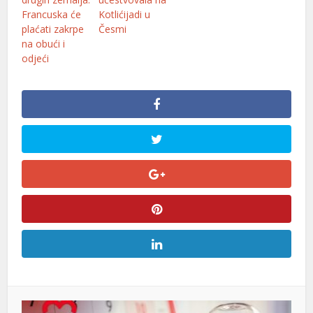
Francuska će
Kotlićijadi u
plaćati zakrpe
Česmi
na obući i
odjeći