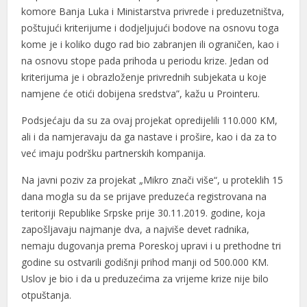
komore Banja Luka i Ministarstva privrede i preduzetništva,
poštujući kriterijume i dodjeljujući bodove na osnovu toga
kome je i koliko dugo rad bio zabranjen ili ograničen, kao i
na osnovu stope pada prihoda u periodu krize. Jedan od
kriterijuma je i obrazloženje privrednih subjekata u koje
namjene će otići dobijena sredstva”, kažu u Prointeru.
Podsjećaju da su za ovaj projekat opredijelili 110.000 KM,
ali i da namjeravaju da ga nastave i prošire, kao i da za to
već imaju podršku partnerskih kompanija.
Na javni poziv za projekat „Mikro znači više“, u proteklih 15
dana mogla su da se prijave preduzeća registrovana na
teritoriji Republike Srpske prije 30.11.2019. godine, koja
zapošljavaju najmanje dva, a najviše devet radnika,
nemaju dugovanja prema Poreskoj upravi i u prethodne tri
godine su ostvarili godišnji prihod manji od 500.000 KM.
Uslov je bio i da u preduzećima za vrijeme krize nije bilo
otpuštanja.