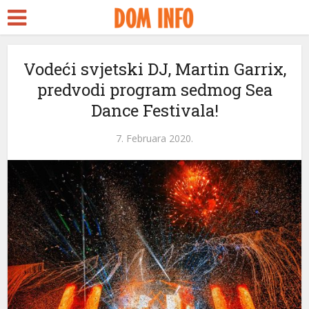
ara Escort
k Seks
idy
Vodeći svjetski DJ, Martin Garrix,
predvodi program sedmog Sea
ckstreams
Dance Festivala!
klink panel
7. Februara 2020.
klink panel
klink paketleri
klink
klink
klink
klink
klink