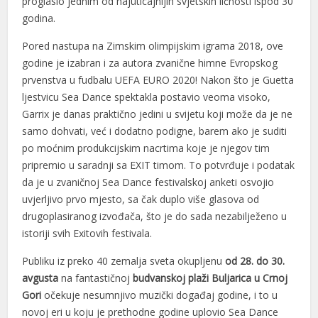
proglasio jednim od najuticajnijih svjetskih ličnosti ispod 30
klink panel
godina.
klink panel
Pored nastupa na Zimskim olimpijskim igrama 2018, ove
godine je izabran i za autora zvanične himne Evropskog
klink panel
prvenstva u fudbalu UEFA EURO 2020! Nakon što je Guetta
klink panel
ljestvicu Sea Dance spektakla postavio veoma visoko,
Garrix je danas praktično jedini u svijetu koji može da je ne
klink panel
samo dohvati, već i dodatno podigne, barem ako je suditi
link satın al
po moćnim produkcijskim nacrtima koje je njegov tim
pripremio u saradnji sa EXIT timom. To potvrđuje i podatak
link satın al
da je u zvaničnoj Sea Dance festivalskoj anketi osvojio
uvjerljivo prvo mjesto, sa čak duplo više glasova od
klink panel
drugoplasiranog izvođača, što je do sada nezabilježeno u
klink panel
istoriji svih Exitovih festivala.
klink panel
Publiku iz preko 40 zemalja sveta okupljenu
od 28. do 30.
avgusta
na fantastičnoj
budvanskoj plaži Buljarica
u Crnoj
klink panel
Gori
očekuje nesumnjivo muzički događaj godine, i to u
novoj eri u koju je prethodne godine uplovio Sea Dance
klink panel