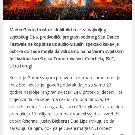
klink panel
klink panel
Martin Garrix, trostruki dobitnik titule za najboljeg
klink panel
svjetskog DJ-a, predvodiće program sedmog Sea Dance
Festivala na koji stiže uz audio-vizuelni spektakl kakav je
klink panel
publika do sada mogla da vidi samo na najvećim svjetskim
klink panel
festivalima kao što su Tomorrowland, Coachela, EXIT,
Ultra i drugi.
klink panel
Koliko je Garrix svojom pojavom uzdrmao same temelje
klink panel
muzičke industrije, govori podatak da je sa samo 23
klink panel
godine najbolje rangiran svjetski DJ u protekloj deceniji, te
činjenica da iza sebe ima čak 60 miliona fanova, 19
klink panel
prestižnih muzičkih nagrada, kao i 69 singlova koji zajedno
premašuju 10 milijardi strimova! Vodeći svjetski izvođači
klink panel
poput
Rihanne
,
Justin Biebera
i
Dua Lipe
utrkuju se da
klink panel
sarađuju sa njim, dok ga je čuveni magazin „Forbes“