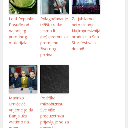
klink Panel
Leaf Republic:
Prilagođavanje
Za jubilarno
klink Panel
Posuđe od
tržištu rada:
peto izdanje:
najboljeg
Jesmo li
Najimpresivnija
klink Panel
prirodnog
(ne)spremni za
produkcija Sea
materijala
promjenu
Star festivala
klink Panel
životnog
dosad!
klink Panel
poziva
klink Panel
klink Panel
klink panel
Marinko
Podrška
sun Avukat
Umičević:
mikrobiznisu:
Vrijeme je da
Sve više
tepe Escort
Banjaluku
preduzetnika
ş
vratimo na
prijavljuje se za
mapu
pomoć