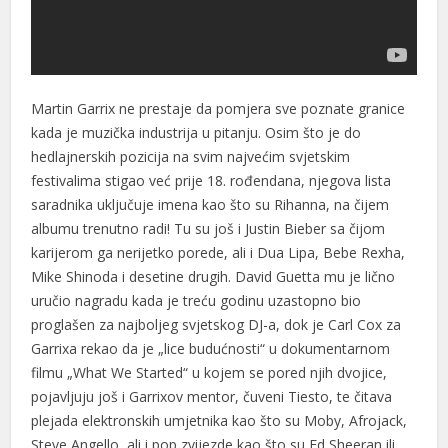
klink panel
klink panel
klink panel
Martin Garrix ne prestaje da pomjera sve poznate granice
klink panel
kada je muzička industrija u pitanju. Osim što je do
hedlajnerskih pozicija na svim najvećim svjetskim
minati
festivalima stigao već prije 18. rođendana, njegova lista
saradnika uključuje imena kao što su Rihanna, na čijem
klink
albumu trenutno radi! Tu su još i Justin Bieber sa čijom
klink Panel
karijerom ga nerijetko porede, ali i Dua Lipa, Bebe Rexha,
Mike Shinoda i desetine drugih. David Guetta mu je lično
klink
uručio nagradu kada je treću godinu uzastopno bio
proglašen za najboljeg svjetskog DJ-a, dok je Carl Cox za
klink Panel
Garrixa rekao da je „lice budućnosti“ u dokumentarnom
klink
filmu „What We Started“ u kojem se pored njih dvojice,
pojavljuju još i Garrixov mentor, čuveni Tiesto, te čitava
al oku
plejada elektronskih umjetnika kao što su Moby, Afrojack,
klink Panel
Steve Angello, ali i pop zvijezde kao što su Ed Sheeran ili