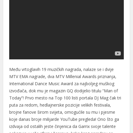
klink panel
klink panel
klink
klink
 Hacklink
klink
Među vrtoglavih 19 muzičkih nagrada, nalaze se i dvije
klink
MTV EMA nagrade, dva MTV Millenial Awards priznanja,
International Dance Music Award za najboljeg muškog
link satın al
izvođača, dok mu je magazin GQ dodijelio titulu “Man of
klink panel
Today”! Prvo mesto na Top 100 listi portala DJ Mag čak tri
puta za redom, hedlajnerske pozicije velikih festivala,
klink panel
brojne fanove širom svijeta, omogućile su mu i pjesme
koje danas broje milijarde YouTube pregleda! Ono što ga
klink panel
izdvaja od ostalih jeste činjenica da Garrix svoje talente
klink panel