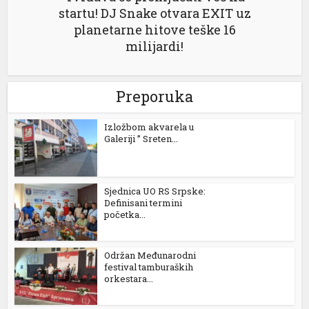
startu! DJ Snake otvara EXIT uz
iganbet
planetarne hitove teške 16
ivo
milijardi!
lbahis
lbahis
Preporuka
upabet
Izložbom akvarela u
Galeriji ” Sreten...
upabet
ibom giris
Sjednica UO RS Srpske:
ibom giris
Definisani termini
početka...
park
n money link shortener
Održan Međunarodni
festival tamburaških
orkestara...
no
abet