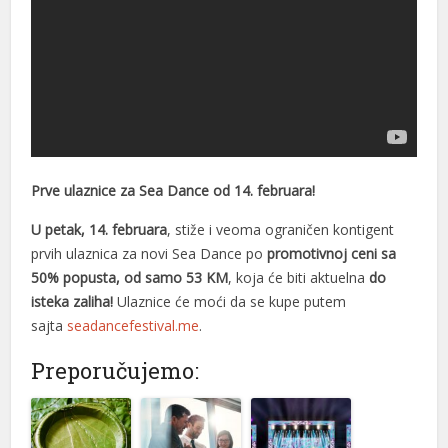
klink panel
klink panel
klink panel
klink panel
klink panel
Prve ulaznice za Sea Dance od 14. februara!
klink panel
U petak, 14. februara
, stiže i veoma ograničen kontigent
klink panel
prvih ulaznica za novi Sea Dance po
promotivnoj ceni sa
50% popusta, od samo
53 KM
, koja će biti aktuelna
do
klink panel
isteka zaliha!
Ulaznice će moći da se kupe putem
sajta
seadancefestival.me
.
klink panel
Preporučujemo:
link satın al
klink Panel
klink Panel