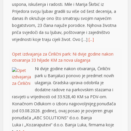
uspona, iskušenja i radosti. Mile i Marija Škrbić iz
king Forum
Prijedora svoju ljubav gradili su više od šest decenija, a
ıs escort
danas ih okružuje ono što smatraju svojim najvećim
bogatstvom, 23 člana najuže porodice. Njihova životna
ark giriş
priča svjedoči da su ljubav, poštovanje i zajedništvo
vrijednosti koje traju cijeli život. Ovo […]
[...]
ibet, mavibet giriş
asino giriş
Opet izdvajanja za Ćirilični park: Ni dvije godine nakon
otvaranja 33 hiljade KM za nova ulaganja
coflex
Ni dvije godine nakon otvaranja, Ćirilični
tuk yıkama
park u Banjaluci ponovo je predmet novih
ulaganja. Gradska uprava odobrila je
 cocaine
dodatne radove na parkovskim stazama i
rasvjeti u vrijednosti od 33.928,40 KM sa PDV-om.
anca escort
Konačnom Odlukom o izboru najpovoljnijeg ponuđača
t giriş
(od 03.08.2026. godine), ovaj posao je povjeren grupi
ponuđača „ABC SOLUTIONS“ d.o.o. Banja
tgeld
Luka i „Kozaraputevi“ d.o.o. Banja Luka, firmama koje
bet giriş