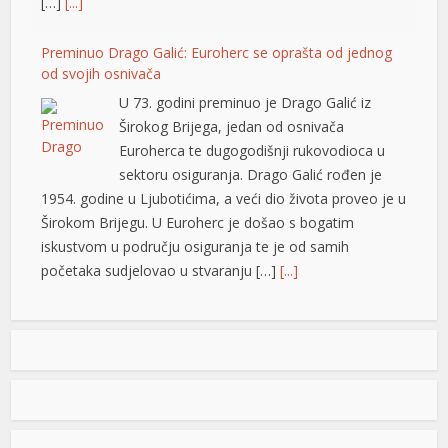
[…]
[...]
acasino
Preminuo Drago Galić: Euroherc se oprašta od jednog
od svojih osnivača
upabet
U 73. godini preminuo je Drago Galić iz
sbahis
Širokog Brijega, jedan od osnivača
Euroherca te dugogodišnji rukovodioca u
ibom giriş
sektoru osiguranja. Drago Galić rođen je
iganbet
1954. godine u Ljubotićima, a veći dio života proveo je u
Širokom Brijegu. U Euroherc je došao s bogatim
iganbet
iskustvom u području osiguranja te je od samih
početaka sudjelovao u stvaranju […]
[...]
ibom
inbet
Petrović tvrdi da snabdijavanje strujom nije ugroženo:
Otkrio i da li će doći do promjene cijena
iganbet
Generalni direktor “Elektroprivrede Republike
ibom giris
Srpske” Luka Petrović rekao je da je, uprkos
izuzetno nepovoljnoj hidrologiji,
asino giriş
dugotrajnom toplotnom talasu i visokoj