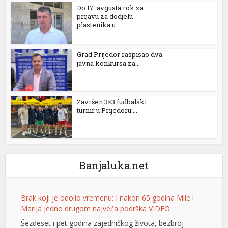
Do 17. avgusta rok za
prijavu za dodjelu
ebet
plastenika u...
no
Grad Prijedor raspisao dva
asino giriş
javna konkursa za...
acasino
ndpashabet
Završen 3×3 fudbalski
turnir u Prijedoru:...
bet
asino
asino giriş
Banjaluka.net
asino
Brak koji je odolio vremenu: I nakon 65 godina Mile i
eni geri getirme büyüsü
Marija jedno drugom najveća podrška VIDEO
ibom
Šezdeset i pet godina zajedničkog života, bezbroj