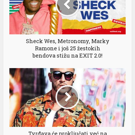
eme bonusu
ulabet
obet
Sheck Wes, Metronomy, Marky
is 20 mg fiyat
Ramone i još 25 žestokih
bendova stižu na EXIT 2.0!
abet
ıköy escort
eme bonusu
eme bonusu
eme bonusu
eme bonusu
iganbet
Tvrđava će proključati već na