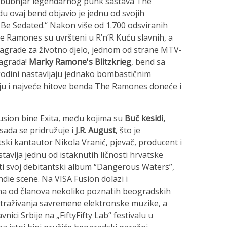
ao bubnjar legendarnog punk sastava The
 ovaj bend objavio je jednu od svojih
Be Sedated.“ Nakon više od 1.700 odsviranih
he Ramones su uvršteni u R’n’R Kuću slavnih, a
 nagrade za životno djelo, jednom od strane MTV-
nagrada!
Marky Ramone's Blitzkrieg
, bend sa
godini nastavljaju jednako bombastičnim
ju i najveće hitove benda The Ramones doneće i
sion bine Exita, među kojima su
Buč kesidi,
sada se pridružuje i
J.R. August
, što je
ski kantautor Nikola Vranić, pjevač, producent i
stavlja jednu od istaknutih ličnosti hrvatske
ti svoj debitantski album “Dangerous Waters”,
indie scene. Na VISA Fusion dolazi i
ena od članova nekoliko poznatih beogradskih
straživanja savremene elektronske muzike, a
avnici Srbije na „FiftyFifty Lab“ festivalu u