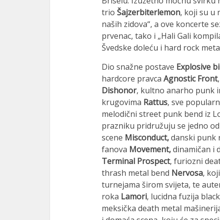
Briselu. Izuzetno moćnu svirku n
trio
Šajzerbiterlemon
, koji su u
naših zidova“, a ove koncerte 
prvenac, tako i „Hali Gali kompil
Švedske doleću i hard rock meta
Dio snažne postave
Explosive b
hardcore pravca
Agnostic Front
Dishonor
, kultno anarho punk 
krugovima
Rattus
, sve popularn
melodični street punk bend iz 
prazniku pridružuju se jedno od
scene
Misconduct,
danski punk r
fanova
Movement,
dinamičan i d
Terminal Prospect
, furiozni de
thrash metal bend
Nervosa
, ko
turnejama širom svijeta, te aute
roka
Lamori
, lucidna fuzija bl
meksička death metal mašinerij