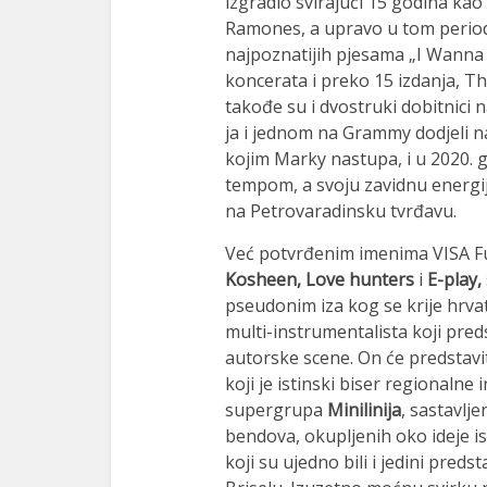
izgradio svirajući 15 godina k
Ramones, a upravo u tom periodu
najpoznatijih pjesama „I Wanna 
koncerata i preko 15 izdanja, T
takođe su i dvostruki dobitnici
ja i jednom na Grammy dodjeli 
kojim Marky nastupa, i u 2020. 
tempom, a svoju zavidnu energi
na Petrovaradinsku tvrđavu.
Već potvrđenim imenima VISA Fu
Kosheen, Love hunters
i
E-play,
pseudonim iza kog se krije hrvat
multi-instrumentalista koji pred
autorske scene. On će predstavi
koji je istinski biser regionalne 
supergrupa
Minilinija
, sastavlj
bendova, okupljenih oko ideje i
koji su ujedno bili i jedini predst