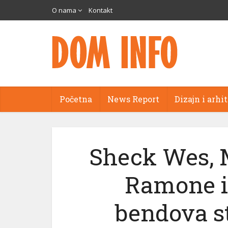
O nama
Kontakt
Početna
News Report
Dizajn i arhi
Sheck Wes, 
Ramone i 
bendova st