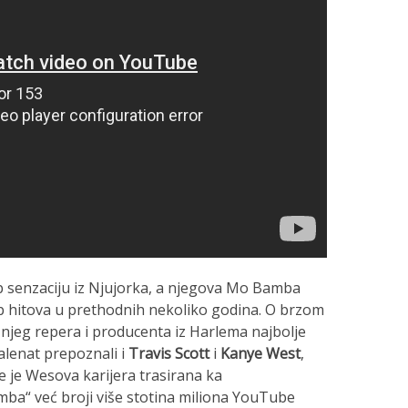
p senzaciju iz Njujorka, a njegova Mo Bamba
op hitova u prethodnih nekoliko godina. O brzom
jeg repera i producenta iz Harlema najbolje
talenat prepoznali i
Travis Scott
i
Kanye West
,
e je Wesova karijera trasirana ka
ba“ već broji više stotina miliona YouTube