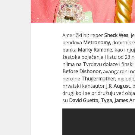
Američki hit reper
Sheck Wes
, j
bendova
Metronomy,
dobitnik G
panka
Marky Ramone
, kao i nj
žestoka pojačanja i listu od 28 
njima na Tvrđavu dolaze i finsk
Before Dishonor,
avangardni no
heroine
Thudermother,
melodič
hrvatski kantautor
J.R. August
,
drugi koji se pridružuju već obj
su
David Guetta, Tyga, James Ar