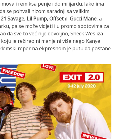
mova i remiksa penje i do milijardu. Iako ima
da se pohvali nizom saradnji sa velikim
 21 Savage, Lil Pump, Offset
ili
Gucci Mane
, a
arku, pa se može vidjeti i u promo spotovima za
ao da sve to već nije dovoljno, Sheck Wes iza
 koju je režirao ni manje ni više nego Kanye
arlemski reper na ekpresnom je putu da postane