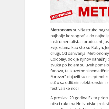
Metronomy
su višestruko nagra
najbolje koreografije do najbol
instrumentalista i producent Jo
zvijezdama kao što su Robyn, Jes
drugi. Od osnivanja, Metronomy 
Coldplay, dok je njihov današnji
zvuka po kojem su uvek pomalo b
fanova, te izuzetno sinematični
Forever”
objavili su u septembr
stižu sa odličnim elektronskim 
festivalske noći!
A proslavi 20 godina Exita pridruž
otisci ruku na Holivudskoj rok s