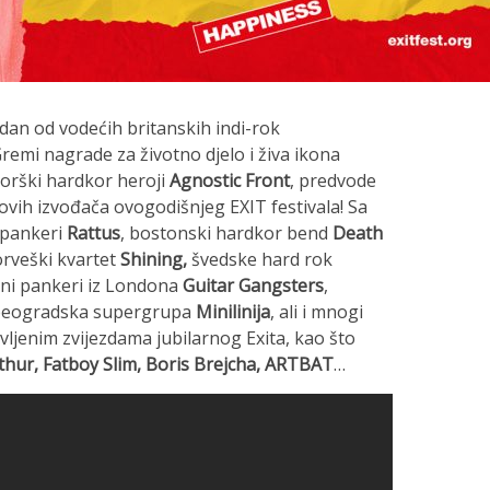
edan od vodećih britanskih indi-rok
remi nagrade za životno djelo i živa ikona
ujorški hardkor heroji
Agnostic Front
, predvode
novih izvođača ovogodišnjeg EXIT festivala! Sa
i pankeri
Rattus
, bostonski hardkor bend
Death
rveški kvartet
Shining,
švedske hard rok
ni pankeri iz Londona
Guitar Gangsters
,
 beogradska supergrupa
Minilinija
, ali i mnogi
avljenim zvijezdama jubilarnog Exita, kao što
thur, Fatboy Slim, Boris Brejcha, ARTBAT
…