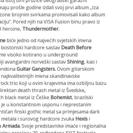
a istoj bini pružiće beogradski garažni
 maju prošle godine izdali svoj prvi album „Iza
sezone brojnim svirkama promovisali kako album
aciju”. Pored njih na VISA Fusion binu pravo iz
l heroine,
Thundermother.
ine
biće jedno od najvećih svjetskih imena
, bostonski hardcore sastav
Death Before
ime visoko kotirano u underground
iji avangardni norveški sastav
Shining
, kao i
Londona
Guitar Gangsters.
Ovom gitarskom
 najkvalitetnijih imena skandinavske
ock trio koji u ovim krajevima ima ozbiljnu bazu
irektan death thrash metal iz Švedske
,
ath black metal iz Češke
Bohemist
, brazilski
ji je u konstantnom usponu i neprestanim
ntičan finski gothic metal sa primjesama dark
ack metala i surovog hardcore zvuka
Hexis
i
a
Armada.
Svoje predstavnike imaće i regionalna