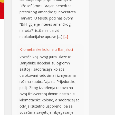
Džozef Šmic i Brajan Kenedi sa
prestižnog američkog univerziteta
Harvard. U tekstu pod naslovom
“BiH: gdje je interes američkog
naroda?” ističe se da vid
neokolonijalne uprave […]
[...]
Kilometarske kolone u Banjaluci
Vozače koji ovog jutra izlaze iz
Banjaluke dočekali su ogromni
zastoji i saobraćajni kolaps,
uzrokovani radovima i izmjenama
režima saobraćaja na Prijedorskoj
petlji. Zbog izvođenja radova na
ovoj frekventnoj dionici nastale su
kilometarske kolone, a saobraćaj se
odvija izuzetno usporeno, pa se
vozačima savjetuje izbjegavanje