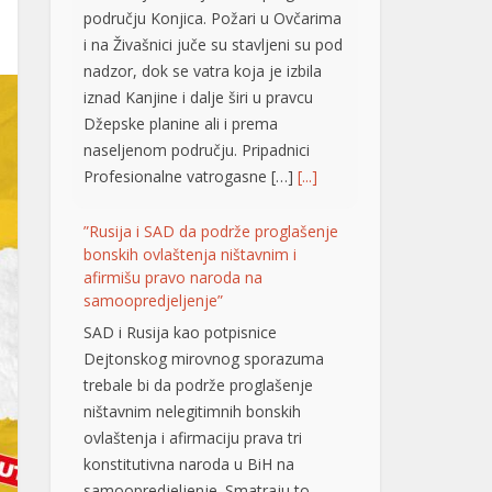
području Konjica. Požari u Ovčarima
i na Živašnici juče su stavljeni su pod
nadzor, dok se vatra koja je izbila
iznad Kanjine i dalje širi u pravcu
Džepske planine ali i prema
naseljenom području. Pripadnici
Profesionalne vatrogasne […]
[...]
”Rusija i SAD da podrže proglašenje
bonskih ovlaštenja ništavnim i
afirmišu pravo naroda na
samoopredjeljenje”
SAD i Rusija kao potpisnice
Dejtonskog mirovnog sporazuma
trebale bi da podrže proglašenje
ništavnim nelegitimnih bonskih
ovlaštenja i afirmaciju prava tri
konstitutivna naroda u BiH na
samoopredjeljenje. Smatraju to