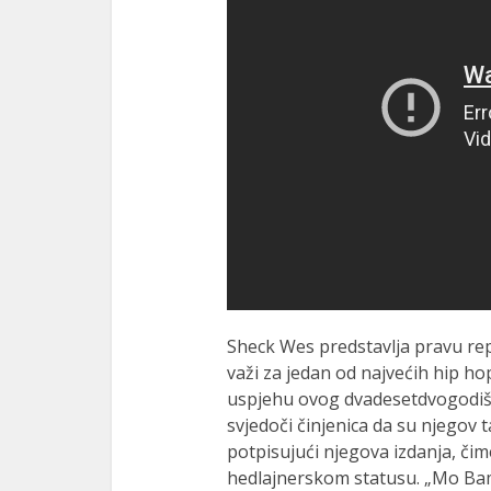
Sheck Wes predstavlja pravu re
važi za jedan od najvećih hip h
uspjehu ovog dvadesetdvogodišn
svjedoči činjenica da su njegov 
potpisujući njegova izdanja, čim
hedlajnerskom statusu. „Mo Bam