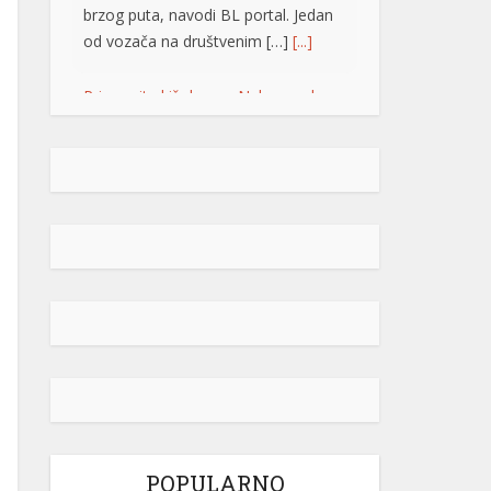
brzog puta, navodi BL portal. Jedan
od vozača na društvenim […]
[...]
Pripremite kišobrane: Nakon vrelog
dana stižu pljuskovi i grmljavina
Stanovnike Republike Srpske i Bosne
i Hercegovine danas očekuje još
jedan veoma topao ljetni dan, ali će
u poslijepodnevnim i večernjim
časovima u pojedinim krajevima
kišobrani ipak biti potrebni. Prije
podne preovladavaće pretežno
sunčano vrijeme, dok se sa
razvojem oblačnosti kasnije tokom
dana lokalno očekuju pljuskovi
praćeni grmljavinom. Duvaće slab do
umjeren vjetar sjevernog i […]
[...]
POPULARNO