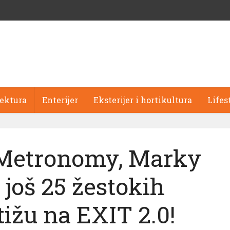
tektura
Enterijer
Eksterijer i hortikultura
Lifes
Metronomy, Marky
još 25 žestokih
ižu na EXIT 2.0!