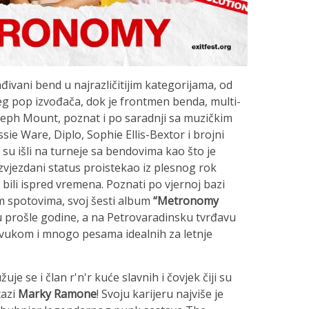
đivani bend u najrazličitijim kategorijama, od
jeg pop izvođača, dok je frontmen benda, multi-
seph Mount, poznat i po saradnji sa muzičkim
sie Ware, Diplo, Sophie Ellis-Bextor i brojni
su išli na turneje sa bendovima kao što je
 zvjezdani status proistekao iz plesnog rok
ili ispred vremena. Poznati po vjernoj bazi
m spotovima, svoj šesti album
“Metronomy
u prošle godine, a na Petrovaradinsku tvrđavu
zvukom i mnogo pesama idealnih za letnje
uje se i član r'n'r kuće slavnih i čovjek čiji su
tazi
Marky Ramone
! Svoju karijeru najviše je