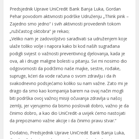
Predsjednik Uprave UniCredit Bank Banja Luka, Gordan
Pehar povodom aktivnosti podrške Udruženju „Think pink –
Zajedno smo jedno“ i svih aktivnosti provedenih tokom
„ružičastog oktobra“ je rekao;
„Veliko nam je zadovoljstvo sarađivati sa udruženjem koje
ulaže toliko volje i napora kako bi kod naših sugrađana
podigli svijest o važnosti preventivnog djelovanja, kada je
ova, ali i druge maligne bolesti u pitanju. Svi mi nosimo dio
odgovornosti da podržimo naše majke, sestre, rođake,
supruge, kćeri da vode računa o svom zdravlju i da ih
svakodnevno podsjećamo koliko su nam važne. Zato mi je
drago da smo kao kompanija barem na ovaj način mogli
biti podrška ovoj važnoj misiji očuvanja zdravlja u našoj
zemlji, jer vjerujemo da bismo poslovali dobro, važno je da
činimo dobro, a kao dio UniCredit-a uvijek ćemo nastojati
da prepoznamo važne akcije i da činimo pravu stvar.“
Dodatno, Predsjednik Uprave UniCredit Bank Banja Luka,