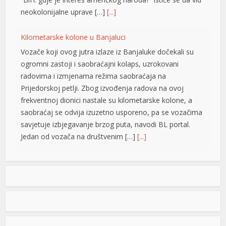
neokolonijalne uprave […]
[...]
Kilometarske kolone u Banjaluci
shortener
Vozače koji ovog jutra izlaze iz Banjaluke dočekali su
ogromni zastoji i saobraćajni kolaps, uzrokovani
radovima i izmjenama režima saobraćaja na
Prijedorskoj petlji. Zbog izvođenja radova na ovoj
frekventnoj dionici nastale su kilometarske kolone, a
saobraćaj se odvija izuzetno usporeno, pa se vozačima
savjetuje izbjegavanje brzog puta, navodi BL portal.
Jedan od vozača na društvenim […]
[...]
Pripremite kišobrane: Nakon vrelog dana stižu pljuskovi i
grmljavina
Stanovnike Republike Srpske i Bosne i Hercegovine
danas očekuje još jedan veoma topao ljetni dan, ali će
u poslijepodnevnim i večernjim časovima u pojedinim
krajevima kišobrani ipak biti potrebni. Prije podne