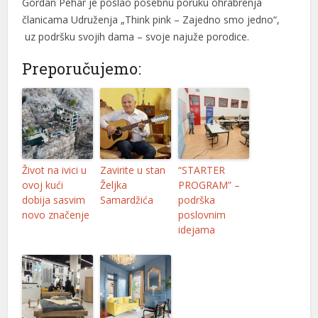
Gordan Pehar je poslao posebnu poruku ohrabrenja
članicama Udruženja „Think pink – Zajedno smo jedno“,
uz podršku svojih dama – svoje najuže porodice.
Preporučujemo:
Život na ivici u
Zavirite u stan
“STARTER
ovoj kući
Željka
PROGRAM” –
dobija sasvim
Samardžića
podrška
novo značenje
poslovnim
idejama