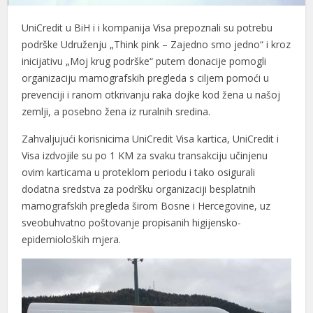
UniCredit u BiH i i kompanija Visa prepoznali su potrebu
podrške Udruženju „Think pink – Zajedno smo jedno“ i kroz
inicijativu „Moj krug podrške“ putem donacije pomogli
organizaciju mamografskih pregleda s ciljem pomoći u
prevenciji i ranom otkrivanju raka dojke kod žena u našoj
zemlji, a posebno žena iz ruralnih sredina.
Zahvaljujući korisnicima UniCredit Visa kartica, UniCredit i
Visa izdvojile su po 1 KM za svaku transakciju učinjenu
ovim karticama u proteklom periodu i tako osigurali
dodatna sredstva za podršku organizaciji besplatnih
mamografskih pregleda širom Bosne i Hercegovine, uz
sveobuhvatno poštovanje propisanih higijensko-
epidemioloških mjera.