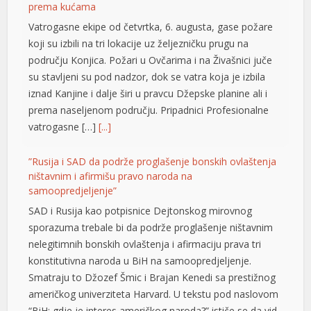
prema kućama
Vatrogasne ekipe od četvrtka, 6. augusta, gase požare
koji su izbili na tri lokacije uz željezničku prugu na
području Konjica. Požari u Ovčarima i na Živašnici juče
su stavljeni su pod nadzor, dok se vatra koja je izbila
iznad Kanjine i dalje širi u pravcu Džepske planine ali i
prema naseljenom području. Pripadnici Profesionalne
vatrogasne […]
[...]
”Rusija i SAD da podrže proglašenje bonskih ovlaštenja
ništavnim i afirmišu pravo naroda na
samoopredjeljenje”
SAD i Rusija kao potpisnice Dejtonskog mirovnog
sporazuma trebale bi da podrže proglašenje ništavnim
nelegitimnih bonskih ovlaštenja i afirmaciju prava tri
konstitutivna naroda u BiH na samoopredjeljenje.
Smatraju to Džozef Šmic i Brajan Kenedi sa prestižnog
američkog univerziteta Harvard. U tekstu pod naslovom
“BiH: gdje je interes američkog naroda?” ističe se da vid